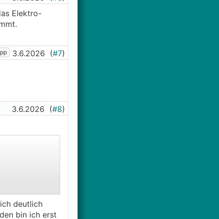
as Elektro-
kommt.
ipp
3.6.2026
(
#7
)
3.6.2026
(
#8
)
ich deutlich
en bin ich erst