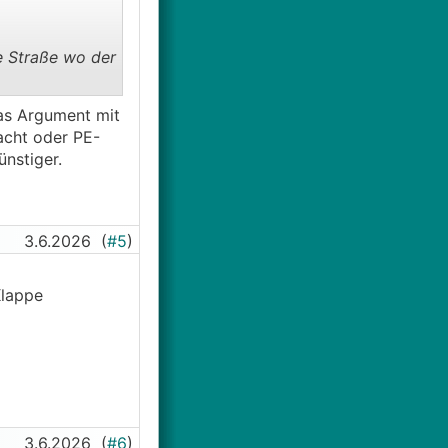
e Straße wo der
Das Argument mit
acht oder PE-
nstiger.
3.6.2026
(
#5
)
Klappe
3.6.2026
(
#6
)