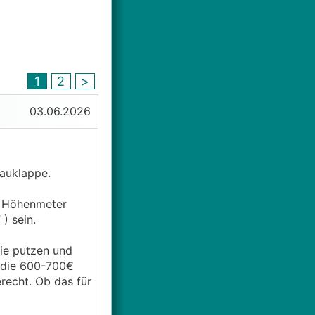
1
2
>
03.06.2026
tauklappe.
 5 Höhenmeter
) sein.
ie putzen und
n die 600-700€
recht. Ob das für