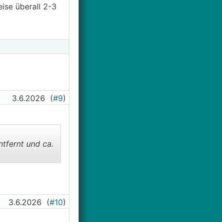
se überall 2-3
3.6.2026
(
#9
)
ntfernt und ca.
3.6.2026
(
#10
)