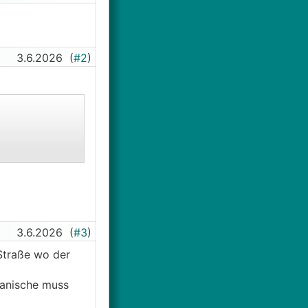
3.6.2026
(
#2
)
3.6.2026
(
#3
)
Straße wo der
hanische muss