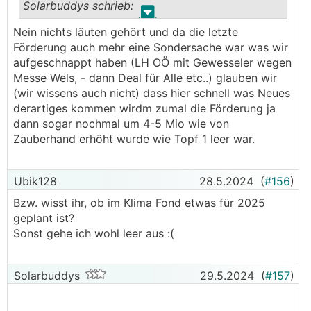
Solarbuddys schrieb:
.
.
Nein nichts läuten gehört und da die letzte
Wenn du NUR einen Speicher nachrüsten willst
Förderung auch mehr eine Sondersache war was wir
dann hast du aktuell keine Möglichkeiten auf
aufgeschnappt haben (LH OÖ mit Gewesseler wegen
einen Bundeförderung (vielleicht spezielle
Messe Wels, - dann Deal für Alle etc..) glauben wir
Landesförderung, da gabs vor kurzem etwas in
(wir wissens auch nicht) dass hier schnell was Neues
Wien)
derartiges kommen wirdm zumal die Förderung ja
dann sogar nochmal um 4-5 Mio wie von
Aber die Förderung von diesem Thread ist
Zauberhand erhöht wurde wie Topf 1 leer war.
ausgeschöpft und der Topf ist Leer, hatten
zusätzlich zu den 35 Mio nochmal 4,5 Mio glaub
ich wars nachgeschossen, die sind auch leer.
Ubik128
28.5.2024
(
#156
)
───────────────
Bzw. wisst ihr, ob im Klima Fond etwas für 2025
geplant ist?
Weißt du, ob für 2024 nochmals eine "nur-
Sonst gehe ich wohl leer aus :(
Batterie" Förderung auf Bundesebene geplant ist
?
Solarbuddys
29.5.2024
(
#157
)