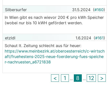
Silbersurfer
31.5.2024
(
#160
)
In Wien gibt es nach wievor 200 € pro kWh Speicher
(wobei nur bis 10 kWH gefördert werden.
etzldl
1.6.2024
(
#161
)
Schaut lt. Zeitung schlecht aus für heuer:
https://www.meinbezirk.at/oberoesterreich/c-wirtsch
aft/fruehestens-2025-neue-foerderung-fues-speiche
r-nachruesten_a6721838
<
1
8
12
>
...
...