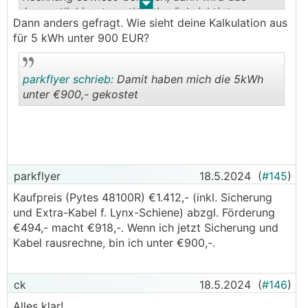
.
.
(vermutlich) automatisch berücksichtigt.
Dann anders gefragt. Wie sieht deine Kalkulation aus
für 5 kWh unter 900 EUR?
parkflyer schrieb:
Damit haben mich die 5kWh
unter €900,- gekostet
.
.
parkflyer
18.5.2024
(
#145
)
Kaufpreis (Pytes 48100R) €1.412,- (inkl. Sicherung
und Extra-Kabel f. Lynx-Schiene) abzgl. Förderung
€494,- macht €918,-. Wenn ich jetzt Sicherung und
Kabel rausrechne, bin ich unter €900,-.
ck
18.5.2024
(
#146
)
Alles klar!