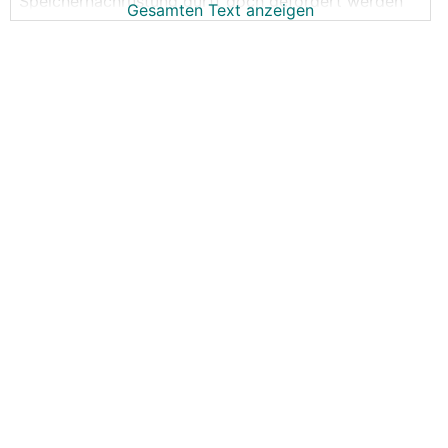
Speichernachrüstung dürft doch gefördert werden
Gesamten Text anzeigen
heuer
https://www.krone.at/3285258
https://www.meinbezirk.at/oberoesterreich/c-wirtsch
aft/foerderung-fuers-nachruesten-von-pv-speichern-
ab-april_a6567272
LG
Wolfgang
PS: Juhu