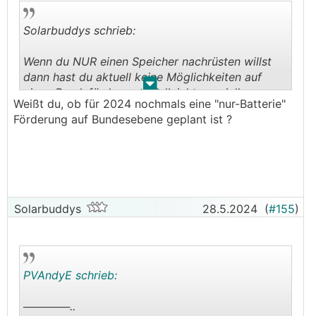
Anlagendaten zur Photovoltaikanlage. Ab dem
Jahr 2024 gibt es keinen zusätzlichen Antrag für
Solarbuddys schrieb:
den Stromspeicher.
Sollten Sie nur einen Stromspeicher anschaffen
Wenn du NUR einen Speicher nachrüsten willst
wollen ohne gleichzeitige Neuerrichtung oder
dann hast du aktuell keine Möglichkeiten auf
Erweiterung Ihrer PV-Anlage, steht die Förderung
.
.
einen Bundeförderung (vielleicht spezielle
beim Klima und Energiefond zur Verfügung"
Weißt du, ob für 2024 nochmals eine "nur-Batterie"
Landesförderung, da gabs vor kurzem etwas in
Förderung auf Bundesebene geplant ist ?
Wien)
https://www.oesterreich.gv.at/themen/umwelt_un
d_klima/energie_und_ressourcen_sparen/1/Seite.
Aber die Förderung von diesem Thread ist
2430320.html
ausgeschöpft und der Topf ist Leer, hatten
zusätzlich zu den 35 Mio nochmal 4,5 Mio glaub
und der Klima und Energiefond schreibt -->
ich wars nachgeschossen, die sind auch leer.
Budget ausgeschöpft.
Solarbuddys
28.5.2024
(
#155
)
Heißt das jetzt: über die EAG kann ich nicht
einreichen, weil es "nur" der Speicher ist und der
Klima Fond sagt, Pech ich habe kein Geld mehr :(
PVAndyE schrieb:
Oder kann ich trotzdem wo einreichen?
──────..
Danke Christian