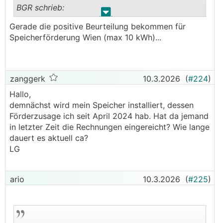
───────────────
BGR schrieb:
.
.
Hi,
Gerade die positive Beurteilung bekommen für
──────..
Speicherförderung Wien (max 10 kWh)...
ThinkAbout05 schrieb: sorry für die dumme frage
ich bestelle mit 19% Mehrwersteuer mit Lieferung
... aber wenn man heuer planen sollte eine
nach Österreich.
speicher nachzurüsten, wird dieser dann auch
noch gefördert?
zanggerk
10.3.2026
(
#224
)
Die Frage ist nur ob man diese Rechnung
───────────────
einreichen kann.
Hallo,
demnächst wird mein Speicher installiert, dessen
Im Moment gibt's keine reine Speicherförderung.
LG
Förderzusage ich seit April 2024 hab. Hat da jemand
Und was noch kommt wird man sehen ...
in letzter Zeit die Rechnungen eingereicht? Wie lange
───────────────
dauert es aktuell ca?
LG
M.E. gibt's es in Wien noch (bis 10 kWh). Auf
umwelftfoerderung dot at. Vor 2 Wochen
beantragt aber noch keine Antwort :)...
ario
10.3.2026
(
#225
)