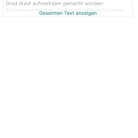
Grad drauf aufmerksam gemacht worden:
Speichernachrüstung dürft doch gefördert werden
Gesamten Text anzeigen
heuer
https://www.krone.at/3285258
https://www.meinbezirk.at/oberoesterreich/c-wirtsch
aft/foerderung-fuers-nachruesten-von-pv-speichern-
ab-april_a6567272
LG
Wolfgang
PS: Juhu