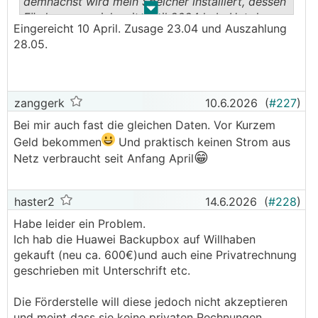
demnächst wird mein Speicher installiert, dessen
.
.
Förderzusage ich seit April 2024 hab. Hat da
Eingereicht 10 April. Zusage 23.04 und Auszahlung
jemand in letzter Zeit die Rechnungen
28.05.
eingereicht? Wie lange dauert es aktuell ca?
LG
zanggerk
10.6.2026
(
#227
)
Bei mir auch fast die gleichen Daten. Vor Kurzem
Geld bekommen
Und praktisch keinen Strom aus
😁
Netz verbraucht seit Anfang April
haster2
14.6.2026
(
#228
)
Habe leider ein Problem.
Ich hab die Huawei Backupbox auf Willhaben
gekauft (neu ca. 600€)und auch eine Privatrechnung
geschrieben mit Unterschrift etc.
Die Förderstelle will diese jedoch nicht akzeptieren
und meint dass sie keine privaten Rechnungen