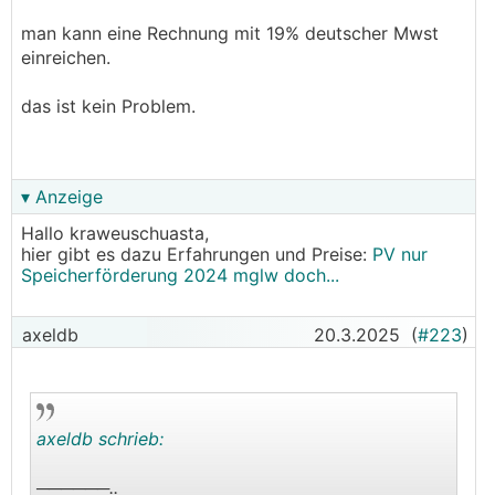
haster2 schrieb: Wenn ich den Speicher von DE
man kann eine Rechnung mit 19% deutscher Mwst
bestelle mit 19% Mwst.
einreichen.
───────────────
das ist kein Problem.
Geht nicht weil du erstens ohne Wohnsitz in DE
nicht berechtigt bist ohne Steuer in DE
einzukaufen und zweitens die Rechnung auch
nicht anerkannt wird.
▾ Anzeige
Hallo kraweuschuasta,
hier gibt es dazu Erfahrungen und Preise:
PV nur
Speicherförderung 2024 mglw doch...
──────..
ThinkAbout05 schrieb: sorry für die dumme frage
... aber wenn man heuer planen sollte eine
axeldb
20.3.2025
(
#223
)
speicher nachzurüsten, wird dieser dann auch
noch gefördert?
───────────────
axeldb schrieb:
Im Moment gibt's keine reine Speicherförderung.
Und was noch kommt wird man sehen ...
──────..