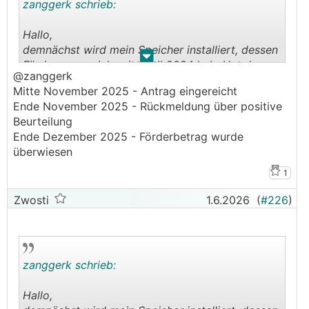
zanggerk schrieb:
Hallo,
demnächst wird mein Speicher installiert, dessen
.
.
Förderzusage ich seit April 2024 hab. Hat da
@zanggerk
jemand in letzter Zeit die Rechnungen
Mitte November 2025 - Antrag eingereicht
eingereicht? Wie lange dauert es aktuell ca?
Ende November 2025 - Rückmeldung über positive
LG
Beurteilung
Ende Dezember 2025 - Förderbetrag wurde
überwiesen
1
Zwosti
1.6.2026
(
#226
)
zanggerk schrieb:
Hallo,