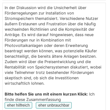
heuer
In der Diskussion wird die Unsicherheit über
https://www.krone.at/3285258
Förderregelungen zur Installation von
Stromspeichern thematisiert. Verschiedene Nutzer
https://www.meinbezirk.at/oberoesterreich/c-wirtsch
äußern Erstaunen und Frustration über die häufig
aft/foerderung-fuers-nachruesten-von-pv-speichern-
wechselnden Richtlinien und die Komplexität der
ab-april_a6567272
Anträge. Es wird darauf hingewiesen, dass neue
Förderungen nur in Kombination mit
LG
Photovoltaikanlagen oder deren Erweiterung
Wolfgang
beantragt werden können, was potenzielle Käufer
benachteiligt, die bereits ältere Anlagen besitzen.
PS: Juhu
Zudem wird über die Preisentwicklung und die
Rentabilität von Speichersystemen diskutiert, wobei
viele Teilnehmer trotz bestehender Förderungen
skeptisch sind, ob sich die Investitionen
wirtschaftlich lohnen.
Bitte helfen Sie uns mit einem kurzen Klick:
Ich
finde diese Zusammenfassung