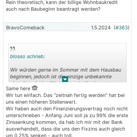
Rein theoretisch, kann der billige Wohnbaukredit
auch nach Baubeginn beantragt werden?
BravoComeback
1.5.2024
(
#363
)
blosso schrieb:
Wir würden gerne im Sommer mit dem Hausbau
beginnen, jedoch ist die einzige unbekannte
.
.
aktuell noch das "Wohnbaupaket".. abwarten
🙈
Same here
oder falls noch keine Klärung zb im Juli herrscht
Wir tun einfach. Das "zeitnah fertig werden" hat bei
einfach beginnen? Wie macht das der Rest?
uns einen höheren Stellenwert.
Rein theoretisch, kann der billige Wohnbaukredit
Wir haben auch den Finanzierungsvertrag noch nicht
auch nach Baubeginn beantragt werden?
unterschrieben - Anfang Juni soll ja zu 99% die erste
Zinssenkung kommen, da hab ich mir mit der Bank
ausverhandelt, dass die uns den Fixzins auch gleich
um 0,25% senken - auch toll.