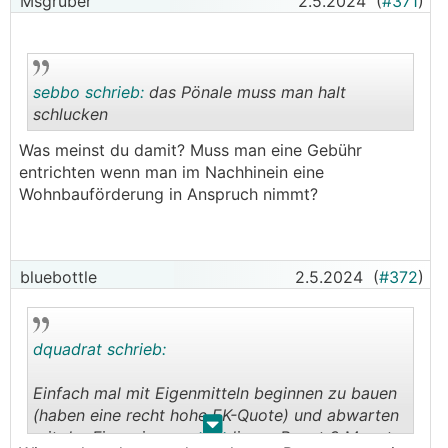
Msgruber
2.5.2024
(
#371
)
sebbo schrieb:
das Pönale muss man halt
schlucken
Was meinst du damit? Muss man eine Gebühr
.
.
entrichten wenn man im Nachhinein eine
Wohnbauförderung in Anspruch nimmt?
bluebottle
2.5.2024
(
#372
)
dquadrat schrieb:
Einfach mal mit Eigenmitteln beginnen zu bauen
(haben eine recht hohe EK-Quote) und abwarten
.
.
mit der Finanzierung und diese zB erst 3 Monate