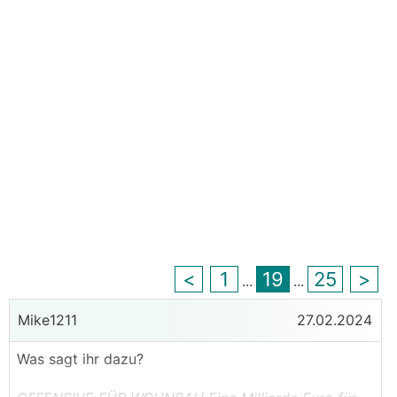
<
1
19
25
>
...
...
Mike1211
27.02.2024
Was sagt ihr dazu?