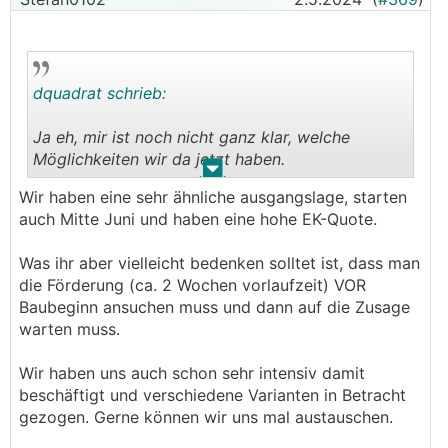
dquadrat schrieb:
Ja eh, mir ist noch nicht ganz klar, welche
Möglichkeiten wir da jetzt haben.
.
.
Wir haben eine sehr ähnliche ausgangslage, starten
Einfach mal mit Eigenmitteln beginnen zu bauen
auch Mitte Juni und haben eine hohe EK-Quote.
(haben eine recht hohe EK-Quote) und abwarten
mit der Finanzierung und diese zB erst 3 Monate
Was ihr aber vielleicht bedenken solltet ist, dass man
nach Baubeginn fixieren?
die Förderung (ca. 2 Wochen vorlaufzeit) VOR
Baubeginn ansuchen muss und dann auf die Zusage
Kann man den aufgenommen Kreditbetrag im
warten muss.
Nachhinein noch reduzieren, also nicht voll
ausschöpfen? Mit welchen Mehrkosten ist hier zu
Wir haben uns auch schon sehr intensiv damit
rechnen?
beschäftigt und verschiedene Varianten in Betracht
gezogen. Gerne können wir uns mal austauschen.
Kann man sich einen verminderten Kreditbetrag
aufnehmen (den man sicher braucht) und im