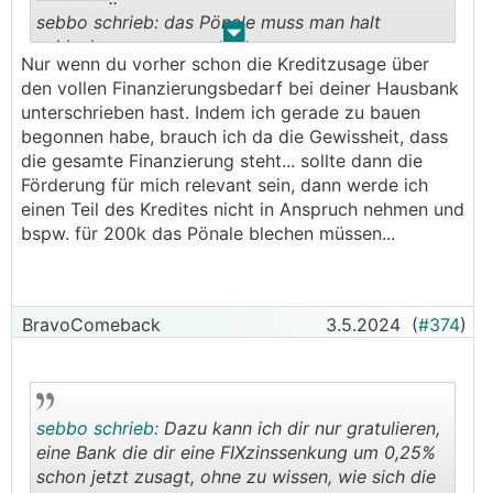
sebbo schrieb: das Pönale muss man halt
.
.
schlucken
Nur wenn du vorher schon die Kreditzusage über
───────────────
den vollen Finanzierungsbedarf bei deiner Hausbank
unterschrieben hast. Indem ich gerade zu bauen
Was meinst du damit? Muss man eine Gebühr
begonnen habe, brauch ich da die Gewissheit, dass
entrichten wenn man im Nachhinein eine
die gesamte Finanzierung steht... sollte dann die
Wohnbauförderung in Anspruch nimmt?
Förderung für mich relevant sein, dann werde ich
einen Teil des Kredites nicht in Anspruch nehmen und
bspw. für 200k das Pönale blechen müssen...
BravoComeback
3.5.2024
(
#374
)
sebbo schrieb:
Dazu kann ich dir nur gratulieren,
eine Bank die dir eine FIXzinssenkung um 0,25%
schon jetzt zusagt, ohne zu wissen, wie sich die