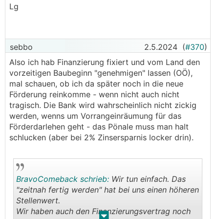
Lg
Nachhinein aufstocken oder gar einen zweiten
Kredit aufnehmen?
sebbo
2.5.2024
(
#370
)
Also ich hab Finanzierung fixiert und vom Land den
vorzeitigen Baubeginn "genehmigen" lassen (OÖ),
mal schauen, ob ich da später noch in die neue
Förderung reinkomme - wenn nicht auch nicht
tragisch. Die Bank wird wahrscheinlich nicht zickig
werden, wenns um Vorrangeinräumung für das
Förderdarlehen geht - das Pönale muss man halt
schlucken (aber bei 2% Zinsersparnis locker drin).
BravoComeback schrieb:
Wir tun einfach. Das
"zeitnah fertig werden" hat bei uns einen höheren
Stellenwert.
Wir haben auch den Finanzierungsvertrag noch
.
.