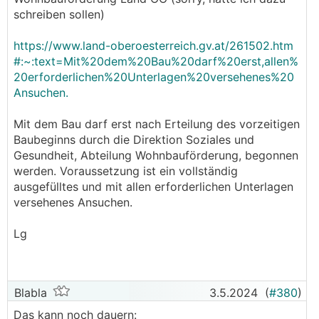
man die Förderung (ca. 2 Wochen vorlaufzeit)
schreiben sollen)
VOR Baubeginn ansuchen muss und dann auf die
Zusage warten muss.
https://www.land-oberoesterreich.gv.at/261502.htm
#:~:text=Mit%20dem%20Bau%20darf%20erst,allen%
───────────────
20erforderlichen%20Unterlagen%20versehenes%20
Ansuchen.
Von welcher Förderung sprichst du hier? Von der
Wohnbauförderung / Eigenheimförderung seitens
Mit dem Bau darf erst nach Erteilung des vorzeitigen
des Landes?
Baubeginns durch die Direktion Soziales und
Gesundheit, Abteilung Wohnbauförderung, begonnen
werden. Voraussetzung ist ein vollständig
ausgefülltes und mit allen erforderlichen Unterlagen
versehenes Ansuchen.
Lg
Blabla
3.5.2024
(
#380
)
Das kann noch dauern: