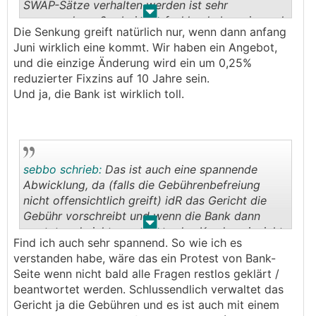
SWAP-Sätze verhalten werden ist sehr
.
.
spannend... außer beim Aufschlag haben sie noch
Die Senkung greift natürlich nur, wenn dann anfang
😬
genug Spielraum
Juni wirklich eine kommt. Wir haben ein Angebot,
und die einzige Änderung wird ein um 0,25%
reduzierter Fixzins auf 10 Jahre sein.
Und ja, die Bank ist wirklich toll.
sebbo schrieb:
Das ist auch eine spannende
Abwicklung, da (falls die Gebührenbefreiung
nicht offensichtlich greift) idR das Gericht die
Gebühr vorschreibt und wenn die Bank dann
.
.
wartet und nicht vom Konto des Kunden einzieht
Find ich auch sehr spannend. So wie ich es
das GB-Gericht unrund wird - oder habe ich dich
verstanden habe, wäre das ein Protest von Bank-
da missinterpretiert??
Seite wenn nicht bald alle Fragen restlos geklärt /
beantwortet werden. Schlussendlich verwaltet das
Gericht ja die Gebühren und es ist auch mit einem