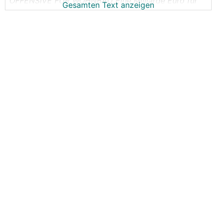
OFFENSIVE FÜR WOHNBAU
Eine Milliarde Euro für
Gesamten Text anzeigen
gemeinnützigen Wohnbau
https://www.derstandard.at/story/3000000209250/e
ine-milliarde-euro-fuer-gemeinnuetzigen-wohnbau?r
ef=article
Zumindest ist die höchst fragwürdige 100.000,- Idee
vom Tisch!