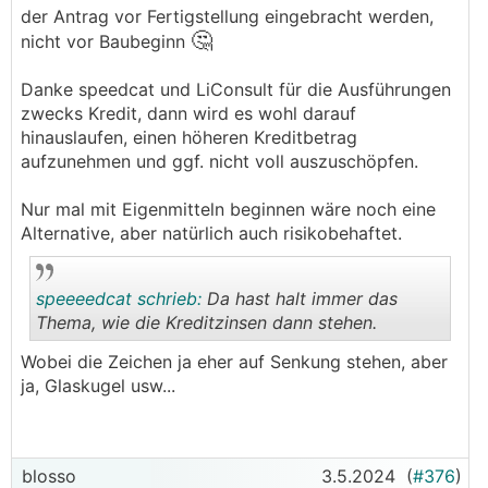
der Antrag vor Fertigstellung eingebracht werden,
Was ihr aber vielleicht bedenken solltet ist, dass
🤔
nicht vor Baubeginn
man die Förderung (ca. 2 Wochen vorlaufzeit)
VOR Baubeginn ansuchen muss und dann auf die
Danke speedcat und LiConsult für die Ausführungen
Zusage warten muss.
zwecks Kredit, dann wird es wohl darauf
hinauslaufen, einen höheren Kreditbetrag
aufzunehmen und ggf. nicht voll auszuschöpfen.
Nur mal mit Eigenmitteln beginnen wäre noch eine
Alternative, aber natürlich auch risikobehaftet.
speeeedcat schrieb:
Da hast halt immer das
Thema, wie die Kreditzinsen dann stehen.
Wobei die Zeichen ja eher auf Senkung stehen, aber
.
.
ja, Glaskugel usw...
blosso
3.5.2024
(
#376
)