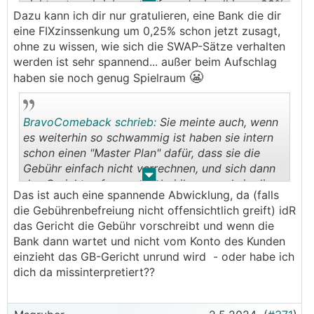
nicht unterschrieben - Anfang Juni soll ja zu 99%
Dazu kann ich dir nur gratulieren, eine Bank die dir
die erste Zinssenkung kommen, da hab ich mir
eine FIXzinssenkung um 0,25% schon jetzt zusagt,
mit der Bank ausverhandelt, dass die uns den
ohne zu wissen, wie sich die SWAP-Sätze verhalten
Fixzins auch gleich um 0,25% senken - auch toll.
werden ist sehr spannend... außer beim Aufschlag
😬
haben sie noch genug Spielraum
BravoComeback schrieb:
Sie meinte auch, wenn
es weiterhin so schwammig ist haben sie intern
schon einen "Master Plan" dafür, dass sie die
Gebühr einfach nicht verrechnen, und sich dann
.
.
das Gericht aufregen soll bei ihnen, und sie diese
Das ist auch eine spannende Abwicklung, da (falls
dann nachverrechnen wenn es sein muss. Besser
die Gebührenbefreiung nicht offensichtlich greift) idR
als gleich eventuell unnötig zahlen.
das Gericht die Gebühr vorschreibt und wenn die
Bank dann wartet und nicht vom Konto des Kunden
einzieht das GB-Gericht unrund wird - oder habe ich
dich da missinterpretiert??