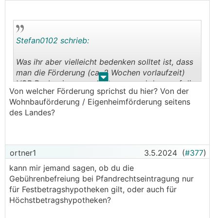
Stefan0102 schrieb:
Was ihr aber vielleicht bedenken solltet ist, dass
man die Förderung (ca. 2 Wochen vorlaufzeit)
.
.
VOR Baubeginn ansuchen muss und dann auf die
Von welcher Förderung sprichst du hier? Von der
Zusage warten muss.
Wohnbauförderung / Eigenheimförderung seitens
des Landes?
ortner1
3.5.2024
(
#377
)
kann mir jemand sagen, ob du die
Gebührenbefreiung bei Pfandrechtseintragung nur
für Festbetragshypotheken gilt, oder auch für
Höchstbetragshypotheken?