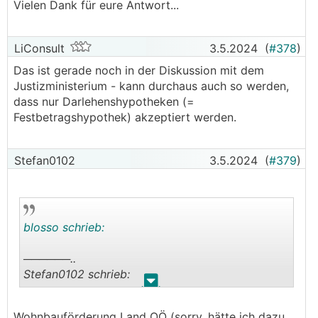
Vielen Dank für eure Antwort...
LiConsult
3.5.2024
(
#378
)
Das ist gerade noch in der Diskussion mit dem
Justizministerium - kann durchaus auch so werden,
dass nur Darlehenshypotheken (=
Festbetragshypothek) akzeptiert werden.
Stefan0102
3.5.2024
(
#379
)
blosso schrieb:
──────..
Stefan0102 schrieb:
.
.
Was ihr aber vielleicht bedenken solltet ist, dass
Wohnbauförderung Land OÖ (sorry, hätte ich dazu