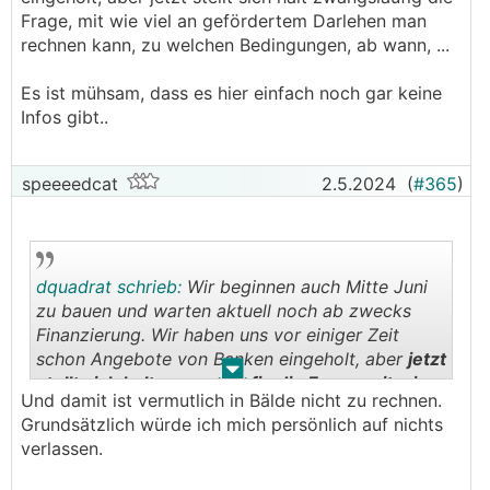
Frage, mit wie viel an gefördertem Darlehen man
rechnen kann, zu welchen Bedingungen, ab wann, ...
Es ist mühsam, dass es hier einfach noch gar keine
Infos gibt..
speeeedcat
2.5.2024
(
#365
)
dquadrat schrieb:
Wir beginnen auch Mitte Juni
zu bauen und warten aktuell noch ab zwecks
Finanzierung. Wir haben uns vor einiger Zeit
schon Angebote von Banken eingeholt, aber
jetzt
.
.
stellt sich halt zwangsläufig die Frage, mit wie
Und damit ist vermutlich in Bälde nicht zu rechnen.
viel an gefördertem Darlehen man rechnen
Grundsätzlich würde ich mich persönlich auf nichts
kann, zu welchen Bedingungen, ab wann, ...
verlassen.
Es ist mühsam, dass es hier einfach noch gar