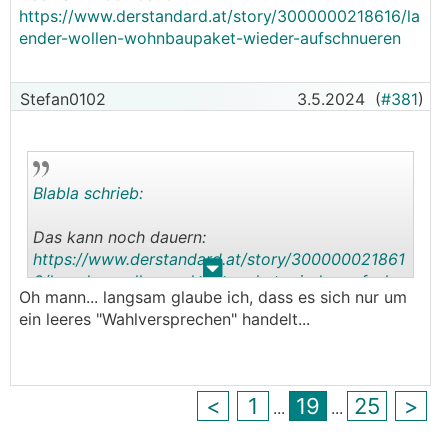
https://www.derstandard.at/story/3000000218616/la
ender-wollen-wohnbaupaket-wieder-aufschnueren
Stefan0102
3.5.2024
(
#381
)
Blabla schrieb:
Das kann noch dauern:
https://www.derstandard.at/story/300000021861
.
.
6/laender-wollen-wohnbaupaket-wieder-aufschn
Oh mann... langsam glaube ich, dass es sich nur um
ueren
ein leeres "Wahlversprechen" handelt...
<
1
19
25
>
...
...