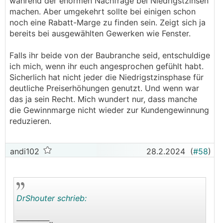
während der enormen Nachfrage bei Niedrigstzinsen
machen. Aber umgekehrt sollte bei einigen schon
Daher passen die Preissteigerungen (unter
noch eine Rabatt-Marge zu finden sein. Zeigt sich ja
Berücksichtung von Verzögerungseffekten -
bereits bei ausgewählten Gewerken wie Fenster.
Inflation wird meistens erst zeitverzögert
eingepreist) schon ziemlich gut mit den
Falls ihr beide von der Baubranche seid, entschuldige
Preissteigerungen im Baubereich zusammen.
ich mich, wenn ihr euch angesprochen gefühlt habt.
Sicherlich hat nicht jeder die Niedrigstzinsphase für
deutliche Preiserhöhungen genutzt. Und wenn war
das ja sein Recht. Mich wundert nur, dass manche
die Gewinnmarge nicht wieder zur Kundengewinnung
reduzieren.
andi102
28.2.2024
(
#58
)
DrShouter schrieb:
──────..