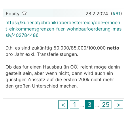
Familie mit 2 Kindern: 77.000 Euro
Bei einer Überschreitung um maximal 30%
Equity
28.2.2024
(
#61
)
reduziert sich der Betrag um 75%.
https://kurier.at/chronik/oberoesterreich/ooe-erhoeh
t-einkommensgrenzen-fuer-wohnbaufoerderung-mas
Dies bedeutet, dass eine Familie ab einem
siv/402784486
Jahreseinkommen mit 100.000€ besispielweise
nur 50.000€ Landesförderung zu 1,5% erhalten
D.h. es sind zukünftig 50.000/85.000/100.000
netto
würde (insofern diese Grenzen gleich bleiben).
pro Jahr exkl. Transferleistungen.
Bei einem Jahreseinkommen >100.100€ gibt es
Ob das für einen Hausbau (in OÖ) reicht möge dahin
gar keine Förderung.
gestellt sein, aber wenn nicht, dann wird auch ein
günstiger Zinssatz auf die ersten 200k nicht mehr
Ich bin der Meinung, dass ein Hausbau unter
den großen Unterschied machen.
einem Jahreseinkommen von 100.000€ aktuell
kaum möglich ist.
<
1
3
25
>
...
...
Wir haben ein Jahreseinkommen von ~170.000€
(variiert stark nach Überstunden),
glücklicherweise einen Gemeindegrund
bekommen und ein Standardhaus (unsere