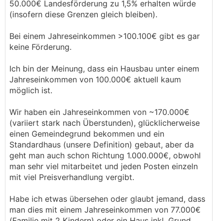
50.000€ Landesförderung zu 1,5% erhalten würde
nicht materialintensiv. Fasst alle Gewerke haben
(insofern diese Grenzen gleich bleiben).
einen Arbeitsanteil von >50% - da kann bei
steigenden Löhnen nichts günstiger werden.
Bei einem Jahreseinkommen >100.100€ gibt es gar
keine Förderung.
Das Material im klassischem Massivbau ist dann
zusätzlich natürlich auch noch Energieintensiv
Ich bin der Meinung, dass ein Hausbau unter einem
(Ziegel, Zement, Putze etc.).
Jahreseinkommen von 100.000€ aktuell kaum
möglich ist.
Wir haben ein Jahreseinkommen von ~170.000€
(variiert stark nach Überstunden), glücklicherweise
einen Gemeindegrund bekommen und ein
Standardhaus (unsere Definition) gebaut, aber da
geht man auch schon Richtung 1.000.000€, obwohl
man sehr viel mitarbeitet und jeden Posten einzeln
mit viel Preisverhandlung vergibt.
Habe ich etwas übersehen oder glaubt jemand, dass
man dies mit einem Jahreseinkommen von 77.000€
(Familie mit 2 Kindern) oder ein Haus inkl. Grund