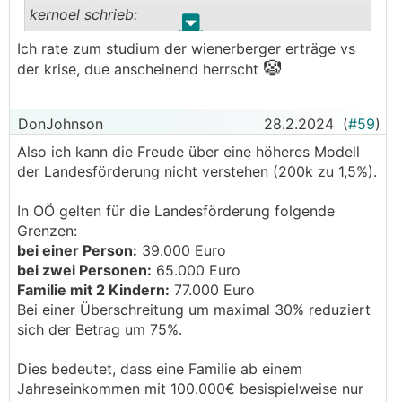
kernoel schrieb:
.
.
Ich rate zum studium der wienerberger erträge vs
Im Mai Erhöhung Kollektiv um 9,5%.
🤡
der krise, due anscheinend herrscht
Vielleicht waren die "Mondangebote" gar keine
Mondangebote und die Firmen können nicht
runter, wenn sie nichts verschenken wollen.
DonJohnson
28.2.2024
(
#59
)
───────────────
Also ich kann die Freude über eine höheres Modell
der Landesförderung nicht verstehen (200k zu 1,5%).
+1
In OÖ gelten für die Landesförderung folgende
Finde es immer wieder interessant, dass einige
Grenzen:
noch immer glauben die Preise sind überhöht
bei einer Person:
39.000 Euro
bzw. dass die Bauunternehmen (+Zulieferer) mit
bei zwei Personen:
65.000 Euro
den Preisen runter müssen.
Familie mit 2 Kindern:
77.000 Euro
Bei einer Überschreitung um maximal 30% reduziert
Was soll der Ziegelhersteller machen? Unter
sich der Betrag um 75%.
Selbstkosten verkaufen? Warum sollte er das
tun?
Dies bedeutet, dass eine Familie ab einem
Selbiges gilt für alle anderen Gewerke - die
Jahreseinkommen mit 100.000€ besispielweise nur
meisten Gewerke sind nunmal arbeitsintensiv und