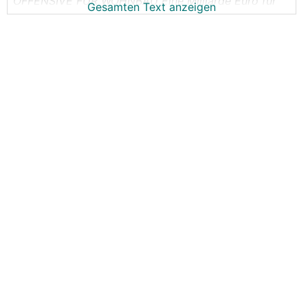
OFFENSIVE FÜR WOHNBAU
Eine Milliarde Euro für
Gesamten Text anzeigen
gemeinnützigen Wohnbau
https://www.derstandard.at/story/3000000209250/e
ine-milliarde-euro-fuer-gemeinnuetzigen-wohnbau?r
ef=article
Zumindest ist die höchst fragwürdige 100.000,- Idee
vom Tisch!