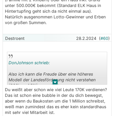
unter 500.000€ bekommt (Standard ELK Haus in
Hintertupfing geht sich da nicht einmal aus).
Natürlich ausgenommen Lotto-Gewinner und Erben
von großen Summen.
Destroent
28.2.2024
(
#60
)
DonJohnson schrieb:
Also ich kann die Freude über eine höheres
Modell der Landesförderung nicht verstehen
.
.
(200k zu 1,5%).
Du weißt aber schon wie viel Leute 170K verdienen?
Das ist schon eine bubble in der du dich bewegst,
In OÖ gelten für die Landesförderung folgende
aber wenn du Baukosten um die 1 Million schreibst,
Grenzen:
weiß man zumindest das es eher kein standardhaus
bei einer Person: 39.000 Euro
mit sehr viel Mitarbeit ist.
bei zwei Personen: 65.000 Euro