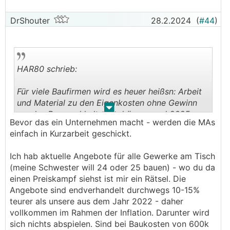
DrShouter
28.2.2024
(
#44
)
HAR80 schrieb:
Für viele Baufirmen wird es heuer heißsn: Arbeit
und Material zu den Eigenkosten ohne Gewinn
.
.
um das Personal halten zu können und 2025
Bevor das ein Unternehmen macht - werden die MAs
überhaupt noch da zu sein. Stellenweise flammt
einfach in Kurzarbeit geschickt.
der Preiskampf ja bereits auf.
Ich hab aktuelle Angebote für alle Gewerke am Tisch
(meine Schwester will 24 oder 25 bauen) - wo du da
einen Preiskampf siehst ist mir ein Rätsel. Die
Angebote sind endverhandelt durchwegs 10-15%
teurer als unsere aus dem Jahr 2022 - daher
vollkommen im Rahmen der Inflation. Darunter wird
sich nichts abspielen. Sind bei Baukosten von 600k