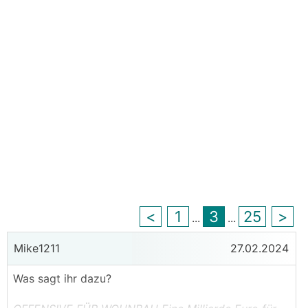
<
1
3
25
>
...
...
Mike1211
27.02.2024
Was sagt ihr dazu?