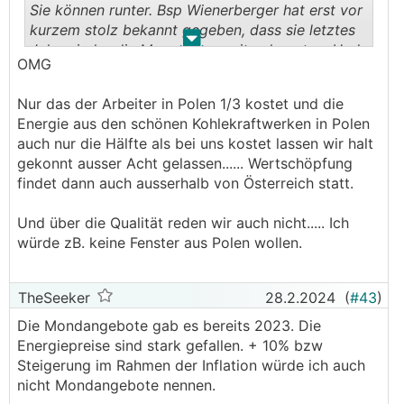
Sie können runter. Bsp Wienerberger hat erst vor
kurzem stolz bekannt gegeben, dass sie letztes
.
.
Jahr wieder die Margen ausweiten konnten. Und
OMG
so schaut es bei vielen Baustoffherstellern aus.
Wenn die Baustoffhersteller nicht freiwillig runter
Nur das der Arbeiter in Polen 1/3 kostet und die
gehen, muss man sie halt zwingen. Ganze LKW
Energie aus den schönen Kohlekraftwerken in Polen
Züge Material aus Polen und Serbien anrollen
auch nur die Hälfte als bei uns kostet lassen wir halt
lassen. Wenn die die hier lokal sind nichts mehr
gekonnt ausser Acht gelassen...... Wertschöpfung
verkaufen, müssen sie sich bewegen. Es ist doch
findet dann auch ausserhalb von Österreich statt.
pervers, dass man aktuell in Deutschland
hergestellte Waren trotz teurem Transport aus
Und über die Qualität reden wir auch nicht..... Ich
Polen so billiger bekommt, wie wenn man es hier
würde zB. keine Fenster aus Polen wollen.
kauft. Allerdings macht das nur in
Sattelzugmengen Sinn ...
TheSeeker
28.2.2024
(
#43
)
Für viele Baufirmen wird es heuer heißsn: Arbeit
Die Mondangebote gab es bereits 2023. Die
und Material zu den Eigenkosten ohne Gewinn
Energiepreise sind stark gefallen. + 10% bzw
um das Personal halten zu können und 2025
Steigerung im Rahmen der Inflation würde ich auch
überhaupt noch da zu sein. Stellenweise flammt
nicht Mondangebote nennen.
der Preiskampf ja bereits auf.