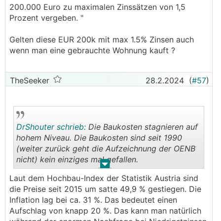
200.000 Euro zu maximalen Zinssätzen von 1,5
Prozent vergeben. "
Gelten diese EUR 200k mit max 1.5% Zinsen auch
wenn man eine gebrauchte Wohnung kauft ?
TheSeeker
28.2.2024
(
#57
)
DrShouter schrieb:
Die Baukosten stagnieren auf
hohem Niveau. Die Baukosten sind seit 1990
(weiter zurück geht die Aufzeichnung der OENB
nicht) kein einziges mal gefallen.
.
.
Laut dem Hochbau-Index der Statistik Austria sind
2020 +1,1% (Inflation 1,4%)
die Preise seit 2015 um satte 49,9 % gestiegen. Die
2021 +9,4% (Inflation 2,8%)
Inflation lag bei ca. 31 %. Das bedeutet einen
2022 +11,0% (Inflation 8,6%)
Aufschlag von knapp 20 %. Das kann man natürlich
2023 +1,3% (Inflation 7,9%)