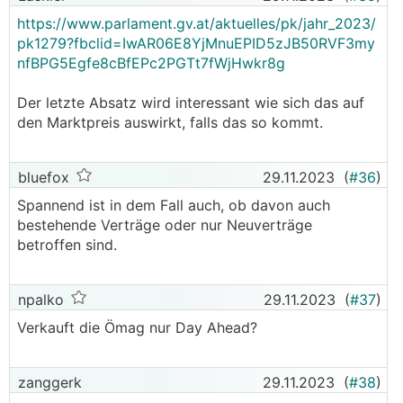
https://www.parlament.gv.at/aktuelles/pk/jahr_2023/
pk1279?fbclid=IwAR06E8YjMnuEPID5zJB50RVF3my
nfBPG5Egfe8cBfEPc2PGTt7fWjHwkr8g
Der letzte Absatz wird interessant wie sich das auf
den Marktpreis auswirkt, falls das so kommt.
bluefox
29.11.2023
(
#36
)
Spannend ist in dem Fall auch, ob davon auch
bestehende Verträge oder nur Neuverträge
betroffen sind.
npalko
29.11.2023
(
#37
)
Verkauft die Ömag nur Day Ahead?
zanggerk
29.11.2023
(
#38
)