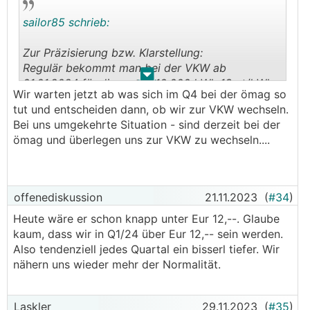
sailor85 schrieb:
Zur Präzisierung bzw. Klarstellung:
Regulär bekommt man bei der VKW ab
.
.
01.01.2024 für die ersten 10.000 kWh 13 ct/kWh
Wir warten jetzt ab was sich im Q4 bei der ömag so
Einspeisevergütung.
tut und entscheiden dann, ob wir zur VKW wechseln.
Bei uns umgekehrte Situation - sind derzeit bei der
Wenn man sich beim Strombezug anstatt für den
ömag und überlegen uns zur VKW zu wechseln....
normalen Tarif (der ist eigentlich auch zu 100%
Öko) für den teureren Öko+ Tarif entscheidet
(dieser kostet pro kWh 0,84 ct/kWh mehr als der
normale Tarif) erhält man für die ersten 3.5000
offenediskussion
21.11.2023
(
#34
)
kWh zusätzliche 2 ct/kWh Einspeisevergütung.
Heute wäre er schon knapp unter Eur 12,--. Glaube
kaum, dass wir in Q1/24 über Eur 12,-- sein werden.
Wenn man also unter 8300 kWh p.a. Strom
Also tendenziell jedes Quartal ein bisserl tiefer. Wir
bezieht, dann ist das ein kleiner, wirtschaftlich
nähern uns wieder mehr der Normalität.
positiver Effekt.
Laskler
29.11.2023
(
#35
)