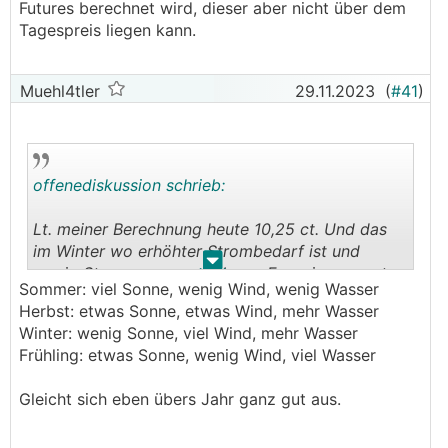
Futures berechnet wird, dieser aber nicht über dem
Tagespreis liegen kann.
Muehl4tler
29.11.2023
(
#41
)
offenediskussion schrieb:
Lt. meiner Berechnung heute 10,25 ct. Und das
im Winter wo erhöhter Strombedarf ist und
.
.
wenig Strom aus erneuerbarer Energie erzeugt
Sommer: viel Sonne, wenig Wind, wenig Wasser
werden kann. Wie ich schon öfter gesagt habe ist
Herbst: etwas Sonne, etwas Wind, mehr Wasser
es für den Strompreis offensichtlich völlig egal
Winter: wenig Sonne, viel Wind, mehr Wasser
ob Sommer oder Winter ist, ob die Sonne scheint
Frühling: etwas Sonne, wenig Wind, viel Wasser
oder nicht.
Bin gespannt ob wir Ende Dezember überhaupt
Gleicht sich eben übers Jahr ganz gut aus.
noch über 10ct sind.