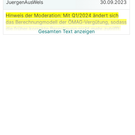
JuergenAusWels
30.09.2023
Hinweis der Moderation: Mit Q1/2024 ändert sich
das Berechnungmodell der ÖMAG-Vergütung, sodass
die früher korrekte Berechnung nicht mehr zutrifft.
Gesamten Text anzeigen
Bitte dazu Diskussion ab Post #128 verfolgen.
Wie berechnet sich der ÖMAG - Marktpreis für das
jeweils nächste Quartal !
Quelle:
https://www.eex.com/de/marktdaten/strom/f
utures
- zuerst den passenden Tag im Kalender auswählen
- es zählen die
letzten 5 vollen Handelstag am
Quartalsende !!!!
- ACHTUNG: man muss "Quartal" ausgewählt haben !
- jeweils die Werte für die nächsten 4 Quartale
- aus den 20 Einzelwerten den Mittelwert bilden