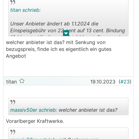
titan schrieb:
Unser Anbieter ändert ab 1.1.2024 die
Einspeisgebühr von 22 cent auf 13 cent. Bindung
.
.
12 Monate, Kündigungsfrist 1 Monat. Strompreis
welcher anbieter ist das? mit Senkung von
sinkt ab 1.1.2024 ebenfalls auf 12,7 cent netto.
bezugspreis, finde ich es eigentlich ein gutes
Angebot
Was denkt ihr, macht es Sinn zur Ömag zu
wechseln?
titan
19.10.2023
(
#23
)
massiv50er schrieb:
welcher anbieter ist das?
Vorarlberger Kraftwerke.
.
.