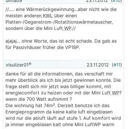
dima09
23.11.2012
(
#10
)
//..... eine Wärmerückgewinnung...aber nicht wie die
meisten anderen
KWL
über einen
Platten-/Gegenstrom-/Rotatitionswärmetauscher,
sondern über die Mini Luft
WP
.//
ajajaj... ohne Worte, das ist echt schade. Da gab es
für Passivhäuser früher die VP18P.
visulizer01
23.11.2012
(
#11
)
danke für all die informationen, das verschaft mir
mehr überblick als ich bis jetzt gewinnen konnte. Die
frage stellt sich mir jetzt was billiger kommt, mit
energiecomfort zu heizen oder mit der Mini Luft
WP
?
wenn die 700 Watt aufnimmt ?
Die wohnung hat 74m². Derzeit benutze ich das
Energieprogramm da keine kalte luft eingeblasen
wird nur die abluft läuft auf stufe 1. Auf komfort wird
ja immer eingeblasen kalt ohne Mini LuftWP warm