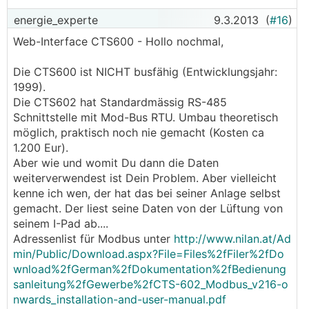
energie_experte
9.3.2013
(
#16
)
Web-Interface CTS600 - Hollo nochmal,
Die CTS600 ist NICHT busfähig (Entwicklungsjahr:
1999).
Die CTS602 hat Standardmässig RS-485
Schnittstelle mit Mod-Bus RTU. Umbau theoretisch
möglich, praktisch noch nie gemacht (Kosten ca
1.200 Eur).
Aber wie und womit Du dann die Daten
weiterverwendest ist Dein Problem. Aber vielleicht
kenne ich wen, der hat das bei seiner Anlage selbst
gemacht. Der liest seine Daten von der Lüftung von
seinem I-Pad ab....
Adressenlist für Modbus unter
http://www.nilan.at/Ad
min/Public/Download.aspx?File=Files%2fFiler%2fDo
wnload%2fGerman%2fDokumentation%2fBedienung
sanleitung%2fGewerbe%2fCTS-602_Modbus_v216-o
nwards_installation-and-user-manual.pdf