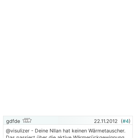
gdfde
22.11.2012
(
#4
)
@visulizer - Deine NIlan hat keinen Wärmetauscher.
Das passiert über die aktive Wärmerückgewinnung,