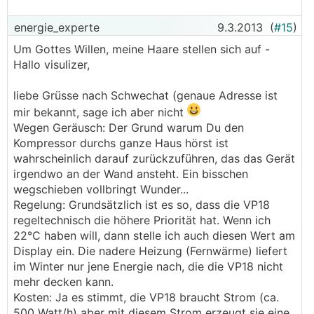
energie_experte
9.3.2013
(
#15
)
Um Gottes Willen, meine Haare stellen sich auf -
Hallo visulizer,
liebe Grüsse nach Schwechat (genaue Adresse ist
mir bekannt, sage ich aber nicht
Wegen Geräusch: Der Grund warum Du den
Kompressor durchs ganze Haus hörst ist
wahrscheinlich darauf zurückzuführen, das das Gerät
irgendwo an der Wand ansteht. Ein bisschen
wegschieben vollbringt Wunder...
Regelung: Grundsätzlich ist es so, dass die VP18
regeltechnisch die höhere Priorität hat. Wenn ich
22°C haben will, dann stelle ich auch diesen Wert am
Display ein. Die nadere Heizung (Fernwärme) liefert
im Winter nur jene Energie nach, die die VP18 nicht
mehr decken kann.
Kosten: Ja es stimmt, die VP18 braucht Strom (ca.
500 Watt/h) aber mit diesem Strom erzeugt sie eine