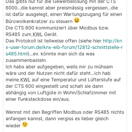
Das gibts nur für die Gewerbelösung mit der CTS
6000...die kannst aber preismässig vergessen...die
ist dafür ausgelegt, einen Wartungszugang für einen
Bürowolkenkratzer zu steuern
Die CTS 600 kommuniziert über Modbus bzw.
RS485 zum
KWL
Gerät.
Das Protokoll ist teilweise offen (siehe hier
http://kn
x-user-forum.de/knx-eib-forum/12812-schnittstelle-r
s485.html
)...ev. könnte man sich da was
zusammenbasteln.
Ich habs aber aufgegeben, weils mir zu mühsam
wäre und der Nutzen nicht dafür steht...ich hab
meine
KWL
auf eine Temperatur und Lüfterstufe auf
der CTS 600 eingestellt und schalt sie dann
abhängig von Luftgüte in Wohn/Schlafzimmer mit
einer Funksteckdose ein/aus.
Wennst mit den Begriffen Modbus oder RS485 nichts
anfangen kannst, dann vergiss es lieber gleich
wieder