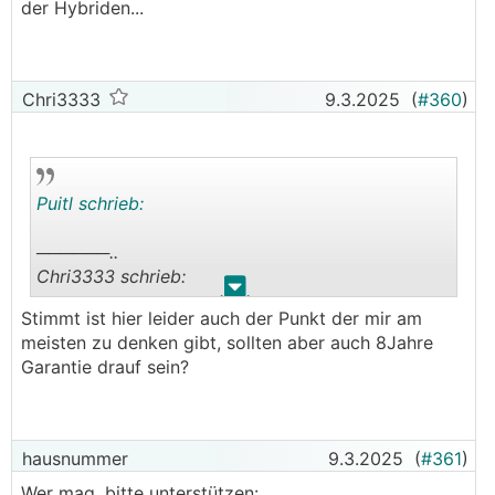
der Hybriden...
Chri3333
9.3.2025
(
#360
)
Puitl schrieb:
──────..
Chri3333 schrieb:
.
.
Stimmt ist hier leider auch der Punkt der mir am
Nun macht eigentlich ein Plug-In z.b 330e wieder
meisten zu denken gibt, sollten aber auch 8Jahre
am meisten Sinn...
Garantie drauf sein?
───────────────
...auch nur solange bis der darin verbauten Mini-
Akku durch die dauerhafte Überlastung die
hausnummer
9.3.2025
(
#361
)
Grätsche macht...dann war's das mit dem
Wer mag, bitte unterstützen: