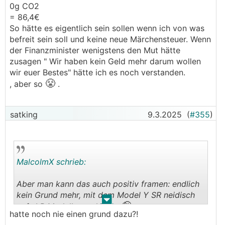
0g CO2
= 86,4€
So hätte es eigentlich sein sollen wenn ich von was
befreit sein soll und keine neue Märchensteuer. Wenn
der Finanzminister wenigstens den Mut hätte
zusagen " Wir haben kein Geld mehr darum wollen
wir euer Bestes" hätte ich es noch verstanden.
😤
, aber so
.
satking
9.3.2025
(
#355
)
MalcolmX schrieb:
Aber man kann das auch positiv framen: endlich
kein Grund mehr, mit dem Model Y SR neidisch
.
.
🤪
aufs LR Modell zu schielen
hatte noch nie einen grund dazu?!