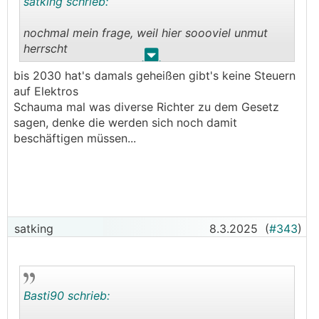
satking schrieb:
nochmal mein frage, weil hier soooviel unmut
herrscht
.
.
bis 2030 hat's damals geheißen gibt's keine Steuern
habt ihr wirklich gedacht, dass die e wagln auf
auf Elektros
dauer steuerfrei bleiben???
Schauma mal was diverse Richter zu dem Gesetz
sagen, denke die werden sich noch damit
beschäftigen müssen...
satking
8.3.2025
(
#343
)
Basti90 schrieb: