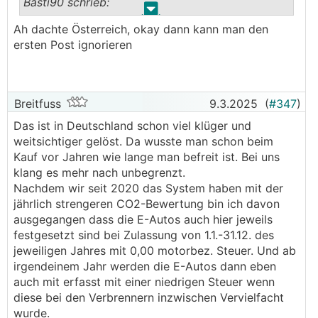
Basti90 schrieb:
Steuern auf Elektros
.
.
Schauma mal was diverse Richter zu dem Gesetz
Ah dachte Österreich, okay dann kann man den
──────..
sagen, denke die werden sich noch damit
ersten Post ignorieren
satking schrieb:
beschäftigen müssen...
───────────────
nochmal mein frage, weil hier soooviel unmut
herrscht
Das war doch Deutschland?
Breitfuss
9.3.2025
(
#347
)
Das ist in Deutschland schon viel klüger und
habt ihr wirklich gedacht, dass die e wagln auf
weitsichtiger gelöst. Da wusste man schon beim
dauer steuerfrei bleiben???
Kauf vor Jahren wie lange man befreit ist. Bei uns
───────────────
klang es mehr nach unbegrenzt.
Nachdem wir seit 2020 das System haben mit der
bis 2030 hat's damals geheißen gibt's keine
jährlich strengeren CO2-Bewertung bin ich davon
Steuern auf Elektros
ausgegangen dass die E-Autos auch hier jeweils
Schauma mal was diverse Richter zu dem Gesetz
festgesetzt sind bei Zulassung von 1.1.-31.12. des
sagen, denke die werden sich noch damit
jeweiligen Jahres mit 0,00 motorbez. Steuer. Und ab
beschäftigen müssen...
irgendeinem Jahr werden die E-Autos dann eben
───────────────
auch mit erfasst mit einer niedrigen Steuer wenn
diese bei den Verbrennern inzwischen Vervielfacht
Das war doch Deutschland?
wurde.