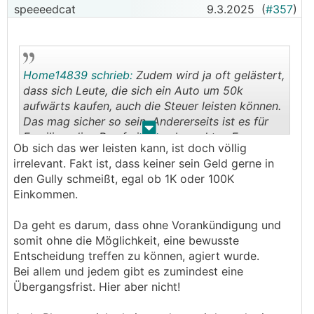
speeeedcat
9.3.2025
(
#357
)
Home14839 schrieb:
Zudem wird ja oft gelästert,
dass sich Leute, die sich ein Auto um 50k
aufwärts kaufen, auch die Steuer leisten können.
Das mag sicher so sein. Andererseits ist es für
.
.
Familien, die zB auf einen gebrauchten Enyaq,
Ob sich das wer leisten kann, ist doch völlig
ID.4 etc. in der Range um die 25k geschaut
irrelevant. Fakt ist, dass keiner sein Geld gerne in
hatten, um das Dieselauto abzulösen, nun halt
den Gully schmeißt, egal ob 1K oder 100K
immer uninteressanter (aus wirtschaftlicher
Einkommen.
Perspektive).
Da geht es darum, dass ohne Vorankündigung und
somit ohne die Möglichkeit, eine bewusste
Entscheidung treffen zu können, agiert wurde.
Bei allem und jedem gibt es zumindest eine
Übergangsfrist. Hier aber nicht!