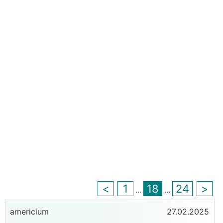
<
1
18
24
>
...
...
americium
27.02.2025