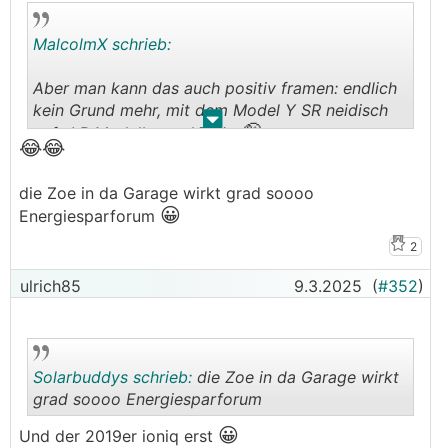
MalcolmX schrieb:
Aber man kann das auch positiv framen: endlich
kein Grund mehr, mit dem Model Y SR neidisch
.
.
🤪
aufs LR Modell zu schielen
😂😂
die Zoe in da Garage wirkt grad soooo
😀
Energiesparforum
2
ulrich85
9.3.2025
(
#352
)
Solarbuddys schrieb:
die Zoe in da Garage wirkt
grad soooo Energiesparforum
😀
Und der 2019er ioniq erst