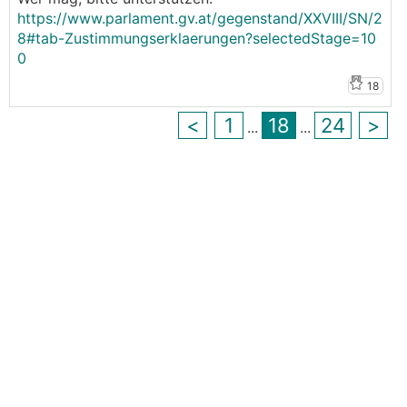
finanzellen Vorteil der Hybriden...
https://www.parlament.gv.at/gegenstand/XXVIII/SN/2
8#tab-Zustimmungserklaerungen?selectedStage=10
0
18
<
1
18
24
>
...
...