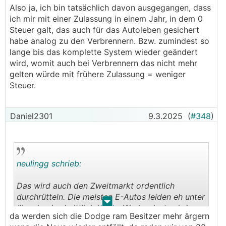
Also ja, ich bin tatsächlich davon ausgegangen, dass
ich mir mit einer Zulassung in einem Jahr, in dem 0
Steuer galt, das auch für das Autoleben gesichert
habe analog zu den Verbrennern. Bzw. zumindest so
lange bis das komplette System wieder geändert
wird, womit auch bei Verbrennern das nicht mehr
gelten würde mit frühere Zulassung = weniger
Steuer.
Daniel2301
9.3.2025
(
#348
)
neulingg schrieb:
Das wird auch den Zweitmarkt ordentlich
durchrütteln. Die meisten E-Autos leiden eh unter
.
.
überdurchschnittlich hohen Wertverlust, wird es
da werden sich die Dodge ram Besitzer mehr ärgern
jetzt durch die gewiss sinkende Nachfrage im