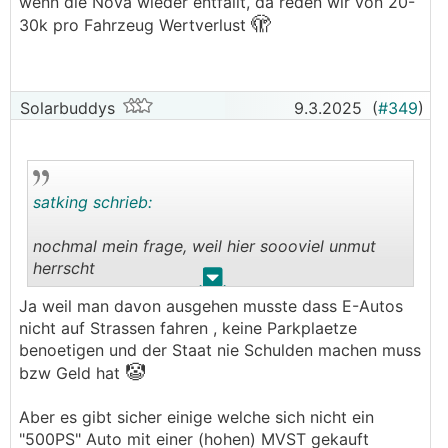
wenn die Nova wieder entfällt, da reden wir von 20-
Privatbereich nochmal schlechter.
🫣
30k pro Fahrzeug Wertverlust
Das macht je nach Fahrzeug gewiss noch ein
paar k an indirekter Teuerung aus.
Solarbuddys
9.3.2025
(
#349
)
satking schrieb:
nochmal mein frage, weil hier soooviel unmut
herrscht
.
.
Ja weil man davon ausgehen musste dass E-Autos
habt ihr wirklich gedacht, dass die e wagln auf
nicht auf Strassen fahren , keine Parkplaetze
dauer steuerfrei bleiben???
benoetigen und der Staat nie Schulden machen muss
🤡
bzw Geld hat
Aber es gibt sicher einige welche sich nicht ein
"500PS" Auto mit einer (hohen) MVST gekauft