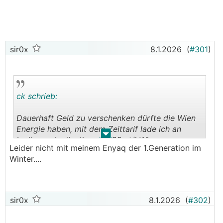
sir0x
8.1.2026
(
#301
)
ck schrieb:
Dauerhaft Geld zu verschenken dürfte die Wien
Energie haben, mit dem Zeittarif lade ich an
.
.
Ionity noch günstiger als 39 ct/kWh.
Leider nicht mit meinem Enyaq der 1.Generation im
Winter....
sir0x
8.1.2026
(
#302
)