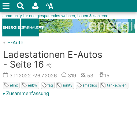
«
E-Auto
Ladestationen E-Autos
- Seite 16
3.11.2022
-26.7.2026
319
53
15
elinx
enbw
faq
ionity
smatrics
tanke_wien
Zusammenfassung