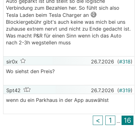
Auto geparkt ist und stellt so die logische
Verbindung zum Bezahlen her. So fühlt sich also
😅
Tesla Laden beim Tesla Charger an
Blockiergebühr gibt's auch keine was mich bei uns
zuhause extrem nervt und nicht zu Ende gedacht ist.
Was macht P&R für einen Sinn wenn ich das Auto
nach 2-3h wegstellen muss
sir0x
26.7.2026
(
#318
)
Wo siehst den Preis?
Spt42
26.7.2026
(
#319
)
wenn du ein Parkhaus in der App auswählst
<
1
16
...