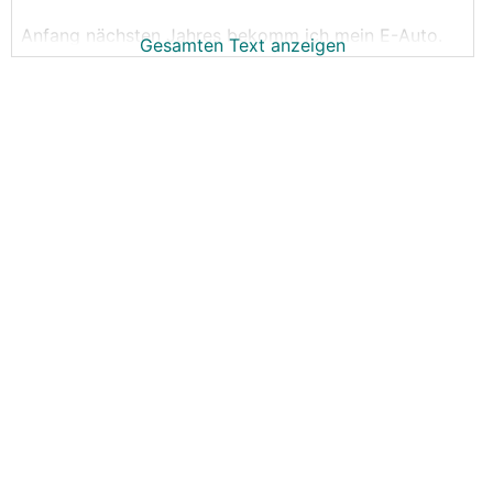
Anfang nächsten Jahres bekomm ich mein E-Auto.
Gesamten Text anzeigen
Eine Ladestation für zuhause habe ich mir schon
organisiert.
Nun stellt sich die Frage, wie man das mit dem
Laden unterwegs macht. So wie ich das verstanden
habe, gibt es ja zig Anbieter von Ladestationen
entlang den Straßen. Gibt es da ein zentrales
Bezahlsystem, oder muss man sich da bei jedem
Anbieter registrieren?