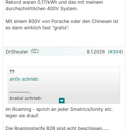
Rekord waren 0,17/kWh und das mit meinem
durchschnittlichen 400V System.
Mit einem 800V von Porsche oder den Chinesen ist
es dann wirklich fast "gratis".
DrShouter
8.1.2026
(
#304
)
sir0x schrieb:
──────..
brabsi schrieb:
.
.
Im Roaming - sprich an jeder Smatrics/Ionity etc.
──────..
legen sie drauf.
sir0x schrieb:
Die Roamingtarife B2B sind echt beschissen......