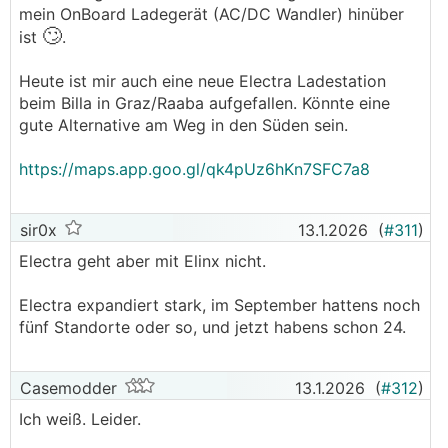
mein OnBoard Ladegerät (AC/DC Wandler) hinüber
🙄
ist
.
Heute ist mir auch eine neue Electra Ladestation
beim Billa in Graz/Raaba aufgefallen. Könnte eine
gute Alternative am Weg in den Süden sein.
https://maps.app.goo.gl/qk4pUz6hKn7SFC7a8
sir0x
13.1.2026
(
#311
)
Electra geht aber mit Elinx nicht.
Electra expandiert stark, im September hattens noch
fünf Standorte oder so, und jetzt habens schon 24.
Casemodder
13.1.2026
(
#312
)
Ich weiß. Leider.