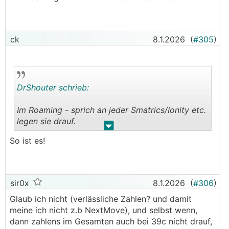
Gerade bei Ionity Wr. Neustart problemlos mit
Elinx, schade, dass das nur ein begrenztes
Angebot ist, sonst wäre das DIE Karte/App für
ganz Europa.
ck
8.1.2026
(
#305
)
───────────────
das Geld wächst halt leider nicht auf den
Bäumen.
DrShouter schrieb:
Andererseits gilt das Angebot mit den 39cent ja
Im Roaming - sprich an jeder Smatrics/Ionity etc.
doch schon recht lange und immernoch!
legen sie drauf.
───────────────
.
.
So ist es!
Die Roamingtarife B2B sind echt beschissen......
Du glaubst ja nicht wirklich, dass die bei 39c nix
verdienen, oder?
sir0x
8.1.2026
(
#306
)
Glaub ich nicht (verlässliche Zahlen? und damit
meine ich nicht z.b NextMove), und selbst wenn,
dann zahlens im Gesamten auch bei 39c nicht drauf,