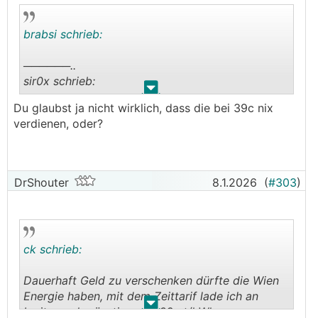
brabsi schrieb:
──────..
sir0x schrieb:
.
.
Du glaubst ja nicht wirklich, dass die bei 39c nix
Gerade bei Ionity Wr. Neustart problemlos mit
verdienen, oder?
Elinx, schade, dass das nur ein begrenztes
Angebot ist, sonst wäre das DIE Karte/App für
ganz Europa.
───────────────
DrShouter
8.1.2026
(
#303
)
das Geld wächst halt leider nicht auf den
Bäumen.
ck schrieb:
Andererseits gilt das Angebot mit den 39cent ja
doch schon recht lange und immernoch!
Dauerhaft Geld zu verschenken dürfte die Wien
Energie haben, mit dem Zeittarif lade ich an
.
.
Ionity noch günstiger als 39 ct/kWh.