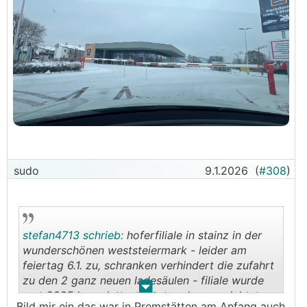
sudo
9.1.2026
(
#308
)
stefan4713 schrieb:
hoferfiliale in stainz in der
wunderschönen weststeiermark - leider am
feiertag 6.1. zu, schranken verhindert die zufahrt
zu den 2 ganz neuen ladesäulen - filiale wurde
.
.
erst 2025 komplett geputzt und neu errichtet -
Bild mir ein das war in Premstätten am Anfang auch