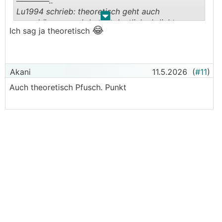
──────..
Lu1994 schrieb: theoretisch geht auch
.
.
ausschäumen und dann ordentlich abdichten
😂
Ich sag ja theoretisch
───────────────
Pfusch.
Den Rest hab ich zwar schon geschrieben aber
Akani
11.5.2026
(
#11
)
egal
Auch theoretisch Pfusch. Punkt