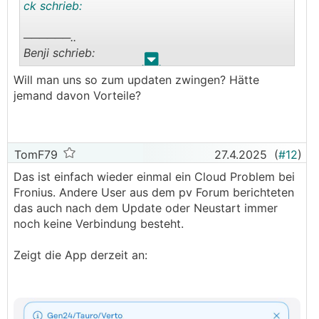
ck schrieb:
──────..
Benji schrieb:
.
.
Will man uns so zum updaten zwingen? Hätte
Ich hatte auch Aussetzer, nachdem ich jetzt
jemand davon Vorteile?
gerade das Update auf 1.36.5-1 gemacht hatte,
schaut wieder alles normal aus.
───────────────
TomF79
27.4.2025
(
#12
)
👍
Bei mir auch
Das ist einfach wieder einmal ein Cloud Problem bei
Fronius. Andere User aus dem pv Forum berichteten
das auch nach dem Update oder Neustart immer
noch keine Verbindung besteht.
Zeigt die App derzeit an: