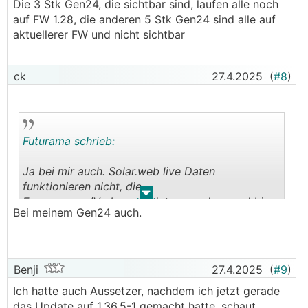
Die 3 Stk Gen24, die sichtbar sind, laufen alle noch
auf FW 1.28, die anderen 5 Stk Gen24 sind alle auf
aktuellerer FW und nicht sichtbar
ck
27.4.2025
(
#8
)
Futurama schrieb:
Ja bei mir auch. Solar.web live Daten
funktionieren nicht, die
.
.
Erzeugungs-/Verbrauchsdaten wurden grad bis
Bei meinem Gen24 auch.
8:20 aktualisiert.
Benji
27.4.2025
(
#9
)
Ich hatte auch Aussetzer, nachdem ich jetzt gerade
das Update auf 1.36.5-1 gemacht hatte, schaut