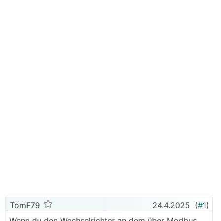
TomF79
24.4.2025
(
#1
)
Wenn du den Wechselrichter an dem über Modbus