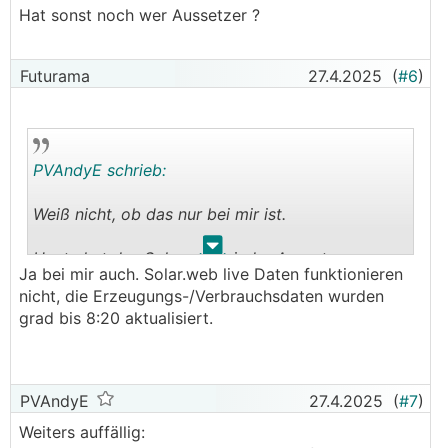
Hat sonst noch wer Aussetzer ?
Futurama
27.4.2025
(
#6
)
PVAndyE schrieb:
Weiß nicht, ob das nur bei mir ist.
.
.
Heute hat das Solarweb wieder Aussetzer.
Ja bei mir auch. Solar.web live Daten funktionieren
Interessant dabei ist, daß davon nur einige
nicht, die Erzeugungs-/Verbrauchsdaten wurden
Gen24
WR
betroffen sind. Von den Symo's
grad bis 8:20 aktualisiert.
kommt alles ganz normal.
Hat sonst noch wer Aussetzer ?
PVAndyE
27.4.2025
(
#7
)
Weiters auffällig: