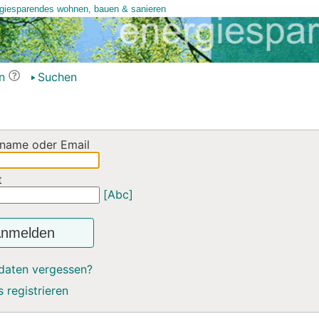
n
Suchen
name oder Email
t
[Abc]
nmelden
daten vergessen?
 registrieren