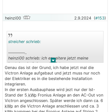
heinzi00
2.9.2024
(
#153
)
streicher schrieb:
──────..
heinzi00 schrieb: ich erweitere jetzt meine
.
.
bestehende Anlage mit Victron
Genau das ist der Grund, ich habe jetzt mal die
───────────────
Victron Anlage aufgebaut und jetzt muss nur noch
der Elektriker es in die bestehende Installation
Vielleicht wegen nachträglichen Speicher und
integrieren.
weil du noch einen Symo hast der keinen
In der ersten Ausbauphase wird jezt nur der Ist-
Speicher kann?
Stand der 5
kWp
Fronius Anlage an den AC-Out von
So ein Anforderung hätte ich auch und würde
Victron angeschlossen. Später werde ich dann ca. 6
mich daher interessieren.
kWp
an die Victron Anlage anschliessen und ca. 3
kWp
kommen bei der Fronius Anlage auf String 2