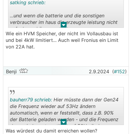
satking schrieb:
...und wenn die batterie und die sonstigen
verbraucher im haus die erzeugte leistung nicht
.
.
aufnehmen können......
Wie ein HVM Speicher, der nicht im Vollausbau ist
und bei 4kW limitiert... Auch weil Fronius ein Limit
von 22A hat.
Benji
2.9.2024
(
#152
)
bauherr79 schrieb:
Hier müsste dann der Gen24
die Frequenz wieder auf 53Hz ändern
automatisch, wenn er feststellt, dass z.B. 90%
der Batterie geladen wurden - und die Frequenz
.
.
dann wieder automatisch auf 50Hz ändern, wenn
Was würdest du damit erreichen wollen?
z.B. nur mehr 30% in der Batterie sind.