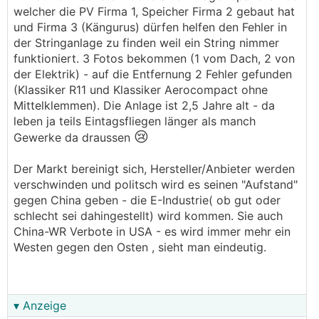
Detail am Rande: Die schlechte
welcher die PV Firma 1, Speicher Firma 2 gebaut hat
Lieferperformance von Fronius in der Pandemie
und Firma 3 (Kängurus) dürfen helfen den Fehler in
hing zu einem guten Teil, daran dass sie von
der Stringanlage zu finden weil ein String nimmer
China mit Komponenten schlecht beliefert
funktioniert. 3 Fotos bekommen (1 vom Dach, 2 von
wurden. Huwai kamen in der Zeit so richtig in die
der Elektrik) - auf die Entfernung 2 Fehler gefunden
heimischen Märkte rein.
(Klassiker R11 und Klassiker Aerocompact ohne
Mittelklemmen). Die Anlage ist 2,5 Jahre alt - da
Bitte bekennt euch zur heimischen Industrie.
leben ja teils Eintagsfliegen länger als manch
Unseren Kindern und Pensionen und Frieden zu
😢
Gewerke da draussen
Liebe.
───────────────
Der Markt bereinigt sich, Hersteller/Anbieter werden
verschwinden und politsch wird es seinen "Aufstand"
Naja, der fairnesshalber hat fronius viele
WR
gegen China geben - die E-Industrie( ob gut oder
nach amerika geschickt, weil der dollarkurs
schlecht sei dahingestellt) wird kommen. Sie auch
gerade in der sehr fesch war.....
China-WR Verbote in USA - es wird immer mehr ein
Westen gegen den Osten , sieht man eindeutig.
Aber ja - fronius hat viele alte geräte der HGI
industrie zusammengekauft und die chips
wiederverwendet (besser als keine zu haben...)
▾ Anzeige