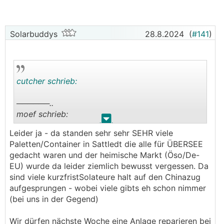
Hat sich das in letzter Zeit so dramatisch verbessert,
dass die technisch wirklich ganz vorne mitspielen
Solarbuddys
28.8.2024
(
#141
)
aber halt ein Kosten/-Standortproblem gegenüber
Asien haben ?
Oder jammert Fronius einer Welle hinterher die sie
verschlafen haben mit einem Produktportfolio das
cutcher schrieb:
2024 einfach nicht mehr konkurenzfähig ist ?
──────..
moef schrieb:
.
.
Leider ja - da standen sehr sehr SEHR viele
Mein Vertrauen in Made in Austria ist höher als
Paletten/Container in Sattledt die alle für ÜBERSEE
Made in China.
gedacht waren und der heimische Markt (Öso/De-
EU) wurde da leider ziemlich bewusst vergessen. Da
aber wichtiger ist mir die heimische Industrie.
sind viele kurzfristSolateure halt auf den Chinazug
China und USA haben uns wirtschaftlich und
aufgesprungen - wobei viele gibts eh schon nimmer
politisch schon viel zu viel abhängig gemacht
(bei uns in der Gegend)
und es wird noch schlechter werden.
Wir dürfen nächste Woche eine Anlage reparieren bei