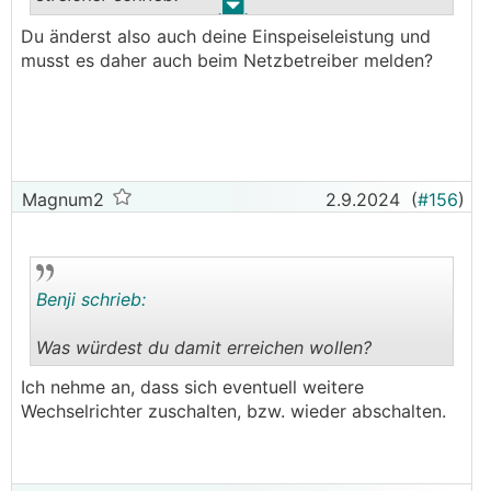
.
.
Du änderst also auch deine Einspeiseleistung und
──────..
musst es daher auch beim Netzbetreiber melden?
heinzi00 schrieb: ich erweitere jetzt meine
bestehende Anlage mit Victron
───────────────
Vielleicht wegen nachträglichen Speicher und
weil du noch einen Symo hast der keinen
Magnum2
2.9.2024
(
#156
)
Speicher kann?
So ein Anforderung hätte ich auch und würde
mich daher interessieren.
───────────────
Benji schrieb:
Genau das ist der Grund, ich habe jetzt mal die
Was würdest du damit erreichen wollen?
Victron Anlage aufgebaut und jetzt muss nur
noch der Elektriker es in die bestehende
.
.
Ich nehme an, dass sich eventuell weitere
Installation integrieren.
Wechselrichter zuschalten, bzw. wieder abschalten.
In der ersten Ausbauphase wird jezt nur der Ist-
Stand der 5
kWp
Fronius Anlage an den AC-Out
von Victron angeschlossen. Später werde ich