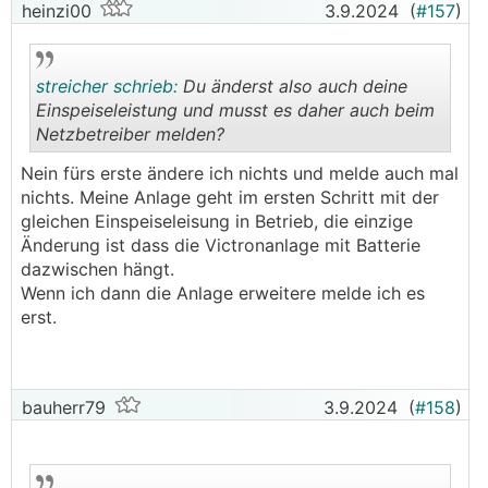
dann ca. 6
kWp
an die Victron Anlage
heinzi00
3.9.2024
(
#157
)
anschliessen und ca. 3
kWp
kommen bei der
Fronius Anlage auf String 2 dazu.
streicher schrieb:
Du änderst also auch deine
Einspeiseleistung und musst es daher auch beim
Netzbetreiber melden?
.
.
Nein fürs erste ändere ich nichts und melde auch mal
nichts. Meine Anlage geht im ersten Schritt mit der
gleichen Einspeiseleisung in Betrieb, die einzige
Änderung ist dass die Victronanlage mit Batterie
dazwischen hängt.
Wenn ich dann die Anlage erweitere melde ich es
erst.
bauherr79
3.9.2024
(
#158
)