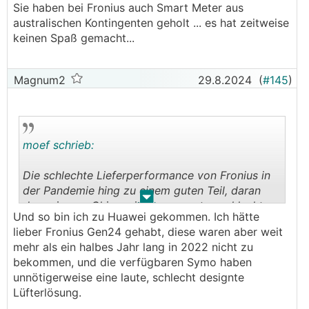
Sie haben bei Fronius auch Smart Meter aus
australischen Kontingenten geholt ... es hat zeitweise
keinen Spaß gemacht...
Magnum2
29.8.2024
(
#145
)
moef schrieb:
Die schlechte Lieferperformance von Fronius in
der Pandemie hing zu einem guten Teil, daran
.
.
dass sie von China mit Komponenten schlecht
Und so bin ich zu Huawei gekommen. Ich hätte
beliefert wurden. Huwai kamen in der Zeit so
lieber Fronius Gen24 gehabt, diese waren aber weit
richtig in die heimischen Märkte rein.
mehr als ein halbes Jahr lang in 2022 nicht zu
bekommen, und die verfügbaren Symo haben
unnötigerweise eine laute, schlecht designte
Lüfterlösung.