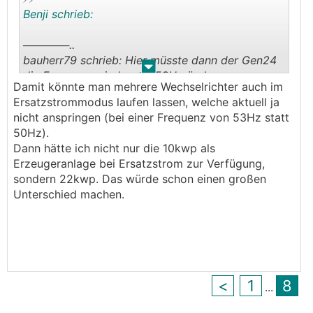
Benji schrieb:
──────..
bauherr79 schrieb: Hier müsste dann der Gen24
.
.
die Frequenz wieder auf 53Hz ändern
Damit könnte man mehrere Wechselrichter auch im
automatisch, wenn er feststellt, dass z.B. 90%
Ersatzstrommodus laufen lassen, welche aktuell ja
der Batterie geladen wurden - und die Frequenz
nicht anspringen (bei einer Frequenz von 53Hz statt
dann wieder automatisch auf 50Hz ändern, wenn
50Hz).
z.B. nur mehr 30% in der Batterie sind.
Dann hätte ich nicht nur die 10kwp als
───────────────
Erzeugeranlage bei Ersatzstrom zur Verfügung,
sondern 22kwp. Das würde schon einen großen
Was würdest du damit erreichen wollen?
Unterschied machen.
<
1
8
...