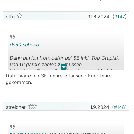
stfn
31.8.2024
(
#147
)
ds50 schrieb:
Dann bin ich froh, dafür bei SE inkl. Top Graphik
und UI garnix zahlen zu müssen.
.
.
Historische Daten all meiner einzelnen Module
Dafür wäre mir SE mehrere tausend Euro teurer
(Spannung / Strom / Leistung usw usf)
gekommen.
😉
inbegriffen.
streicher
1.9.2024
(
#148
)