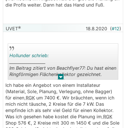
die Profis weiter. Dann hat das Hand und Fuß.
UVET
18.8.2020
(
#12
)
Hollunder schrieb:
__________________
Im Beitrag zitiert von Beachflyer77: Du hast einen
Ringförmigen Flächenkollektor gezeichnet.
.
.
Ich habe ein Angebot von einem Installateur
Wie wärs, wenn du die Kosten für die
(Material, Sole, Planung, Verlegung, ohne Bagger)
zusätzlichen Rohrmeter und den Verteiler
für einen
RGK
um 7400 €. Wir bräuchten, wenn ich
aufschlüsselst. Dann die Planung (kannst du
mich nicht täusche, 2 Kreise für die 7 kW. Das
machen lassen
RGK
Shop) und Material der
empfinde ich als sehr viel Geld für einen Kollektor.
beiden Varianten gegenüberstellen. Baggerzeiten
Was ich gesehen habe kostet die Planung im
RGK
nicht vergessen, die dürften leicht
Shop 576 €, 2 Kreise mit 300 m 1450 € und die Sole
unterschiedlich sein (m³ Vergleich).