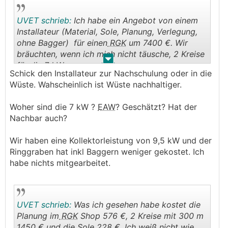
Planung an die Profis weiter. Dann hat das Hand
und Fuß.
UVET schrieb:
Ich habe ein Angebot von einem
Installateur (Material, Sole, Planung, Verlegung,
ohne Bagger) für einen
RGK
um 7400 €. Wir
bräuchten, wenn ich mich nicht täusche, 2 Kreise
.
.
für die 7 kW.
Schick den Installateur zur Nachschulung oder in die
Wüste. Wahscheinlich ist Wüste nachhaltiger.
Woher sind die 7 kW ?
EAW
? Geschätzt? Hat der
Nachbar auch?
Wir haben eine Kollektorleistung von 9,5 kW und der
Ringgraben hat inkl Baggern weniger gekostet. Ich
habe nichts mitgearbeitet.
UVET schrieb:
Was ich gesehen habe kostet die
Planung im
RGK
Shop 576 €, 2 Kreise mit 300 m
1450 € und die Sole 228 €. Ich weiß nicht wie