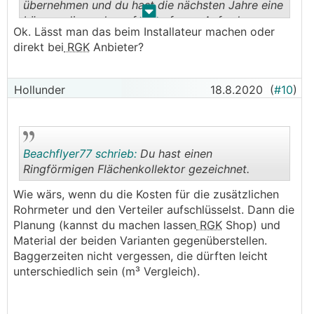
übernehmen und du hast die nächsten Jahre eine
.
.
Lösung die auch perfekt auf eure Anforderungen
Ok. Lässt man das beim Installateur machen oder
passt...
direkt bei
RGK
Anbieter?
Hollunder
18.8.2020
(
#10
)
Beachflyer77 schrieb:
Du hast einen
Ringförmigen Flächenkollektor gezeichnet.
Wie wärs, wenn du die Kosten für die zusätzlichen
.
.
Rohrmeter und den Verteiler aufschlüsselst. Dann die
Planung (kannst du machen lassen
RGK
Shop) und
Material der beiden Varianten gegenüberstellen.
Baggerzeiten nicht vergessen, die dürften leicht
unterschiedlich sein (m³ Vergleich).