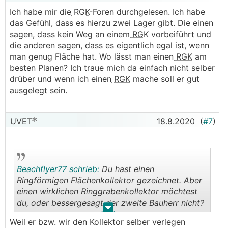
Ich habe mir die
RGK
-Foren durchgelesen. Ich habe
das Gefühl, dass es hierzu zwei Lager gibt. Die einen
sagen, dass kein Weg an einem
RGK
vorbeiführt und
die anderen sagen, dass es eigentlich egal ist, wenn
man genug Fläche hat. Wo lässt man einen
RGK
am
besten Planen? Ich traue mich da einfach nicht selber
drüber und wenn ich einen
RGK
mache soll er gut
ausgelegt sein.
UVET
18.8.2020
(
#7
)
Beachflyer77 schrieb:
Du hast einen
Ringförmigen Flächenkollektor gezeichnet. Aber
einen wirklichen Ringgrabenkollektor möchtest
du, oder bessergesagt der zweite Bauherr nicht?
.
.
Weil er bzw. wir den Kollektor selber verlegen
Eine Kombination der Idee Ringgraben mit einem