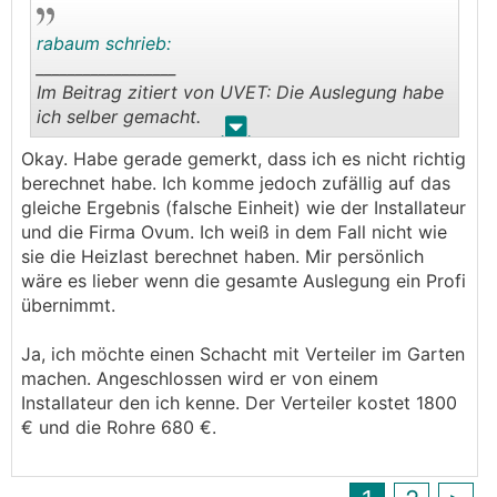
rabaum schrieb:
__________________
Im Beitrag zitiert von UVET: Die Auslegung habe
ich selber gemacht.
.
.
Okay. Habe gerade gemerkt, dass ich es nicht richtig
Ja, mich würde aber interessieren wie?
berechnet habe. Ich komme jedoch zufällig auf das
gleiche Ergebnis (falsche Einheit) wie der Installateur
Weil wenn du dir eh zutraust, dass du eine
und die Firma Ovum. Ich weiß in dem Fall nicht wie
Wärmequelle rechnest, warum kannst du dir dann
sie die Heizlast berechnet haben. Mir persönlich
nicht den
RGK
auch selber auslegen und planen
wäre es lieber wenn die gesamte Auslegung ein Profi
mit den frei verfügbaren Tools? Die Profis bieten
übernimmt.
einen Plausibilitätscheck für wenig Geld an,
wodurch du dann die Freigabe für oben besagte
Ja, ich möchte einen Schacht mit Verteiler im Garten
Hersteller-Pumpen bekommst.
machen. Angeschlossen wird er von einem
Installateur den ich kenne. Der Verteiler kostet 1800
Es gibt auch viele Details zu beachten. Wie
€ und die Rohre 680 €.
kommst du mit deinen 6 Leitungen ins Haus?
Schacht mit großem Verteiler im Garten? Wer
macht dir diesen und was kostet er?