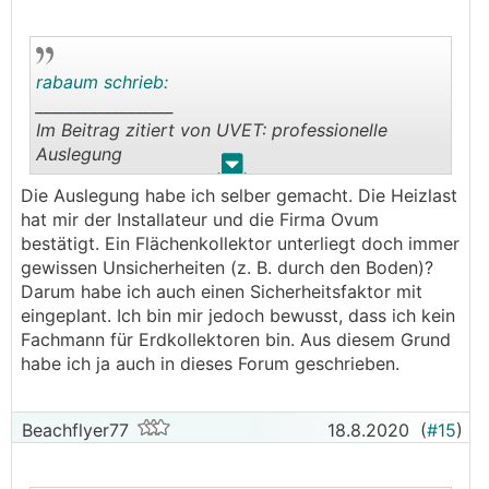
rabaum schrieb:
__________________
Im Beitrag zitiert von UVET: professionelle
Auslegung
.
.
__________________
Die Auslegung habe ich selber gemacht. Die Heizlast
Im Beitrag zitiert von UVET: gerne sparen.
hat mir der Installateur und die Firma Ovum
bestätigt. Ein Flächenkollektor unterliegt doch immer
Und die Auslegung des Flachkollektors machst
gewissen Unsicherheiten (z. B. durch den Boden)?
Daumen * Pi? Einfach irgendwie Rohre in die
Darum habe ich auch einen Sicherheitsfaktor mit
Erde schmeißen wirds da auch nicht sein oder?
eingeplant. Ich bin mir jedoch bewusst, dass ich kein
Wer rechnet dir dein Experiment?
Fachmann für Erdkollektoren bin. Aus diesem Grund
__________________
habe ich ja auch in dieses Forum geschrieben.
Im Beitrag zitiert von UVET: Wo lässt man einen
RGK
am besten Planen?
Beachflyer77
18.8.2020
(
#15
)
Du gehst zu einem Installateur der KNV, IDM,
D&W [wer noch?] im Angebot hat. Der gibt die