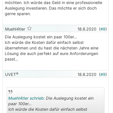
möchten. Ich würde das Geld in eine professionelle
herkömmlichen Flächenkollektor zu verbinden ist
Auslegung investieren. Das möchte er sich doch
garantiert nicht zielführend.
gerne sparen.
Muehl4tler
18.8.2020
(
#8
)
Die Auslegung kostet ein paar 100er...
Ich würde die Kosten dafür einfach selbst
übernehmen und du hast die nächsten Jahre eine
Lösung die auch perfekt auf eure Anforderungen
passt...
UVET
18.8.2020
(
#9
)
Muehl4tler schrieb:
Die Auslegung kostet ein
paar 100er...
Ich würde die Kosten dafür einfach selbst