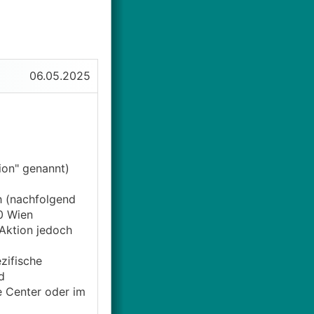
06.05.2025
ion" genannt)
h (nachfolgend
0 Wien
 Aktion jedoch
zifische
d
e Center oder im