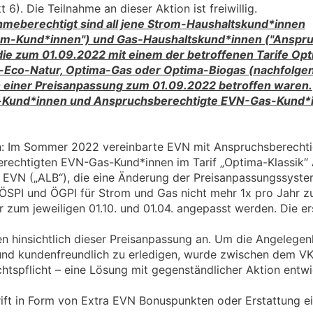
6). Die Teilnahme an dieser Aktion ist freiwillig.
hmeberechtigt sind all jene Strom-Haushaltskund*innen
om-Kund*innen") und Gas-Haushaltskund*innen ("Anspru
ie zum 01.09.2022 mit einem der betroffenen Tarife Op
-Eco-Natur, Optima-Gas oder Optima-Biogas (nachfolge
n einer Preisanpassung zum 01.09.2022 betroffen waren.
-Kund*innen und Anspruchsberechtigte EVN-Gas-Kund*
ion: Im Sommer 2022 vereinbarte EVN mit Anspruchsberecht
rechtigten EVN-Gas-Kund*innen im Tarif „Optima-Klassik“
 EVN („ALB“), die eine Änderung der Preisanpassungssyst
 ÖSPI und ÖGPI für Strom und Gas nicht mehr 1x pro Jahr 
 zum jeweiligen 01.10. und 01.04. angepasst werden. Die e
 hinsichtlich dieser Preisanpassung an. Um die Angelegenhe
 und kundenfreundlich zu erledigen, wurde zwischen dem VK
tspflicht – eine Lösung mit gegenständlicher Aktion entwic
ift in Form von Extra EVN Bonuspunkten oder Erstattung e