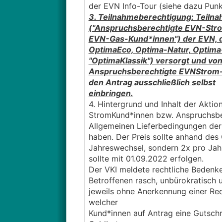
der EVN Info-Tour (siehe dazu Punkt 
3. Teilnahmeberechtigung: Teilna
("Anspruchsberechtigte EVN-Str
EVN-Gas-Kund*innen") der EVN, d
OptimaEco, Optima-Natur, Optima
"OptimaKlassik") versorgt und vo
Anspruchsberechtigte EVNStrom
den Antrag ausschließlich selbst
einbringen.
4. Hintergrund und Inhalt der Akt
StromKund*innen bzw. Anspruchsbe
Allgemeinen Lieferbedingungen der
haben. Der Preis sollte anhand des
Jahreswechsel, sondern 2x pro Jahr
sollte mit 01.09.2022 erfolgen.
Der VKI meldete rechtliche Bedenken
Betroffenen rasch, unbürokratisch
jeweils ohne Anerkennung einer Rech
welcher
Kund*innen auf Antrag eine Gutschr