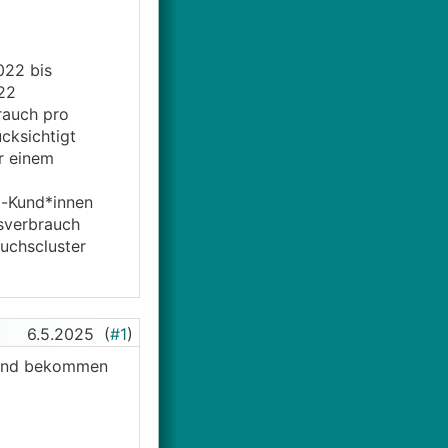
022 bis
22
rauch pro
cksichtigt
r einem
m-Kund*innen
esverbrauch
uchscluster
6.5.2025
(
#1
)
f und bekommen