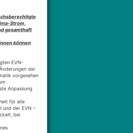
chsberechtigte
tima-Strom,
nd gesamthaft
innen können
igten EVN-
 Änderungen der
ematik vorgesehen
zum
rste Anpassung
it für alle
I und der EVN –
kelt, bei
ines