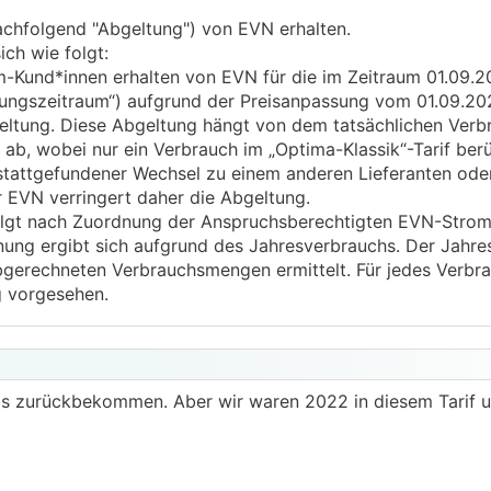
achfolgend "Abgeltung") von EVN erhalten.
ch wie folgt:
-Kund*innen erhalten von EVN für die im Zeitraum 01.09.2
ungszeitraum“) aufgrund der Preisanpassung vom 01.09.20
ltung. Diese Abgeltung hängt von dem tatsächlichen Verb
ab, wobei nur ein Verbrauch im „Optima-Klassik“-Tarif berü
 stattgefundener Wechsel zu einem anderen Lieferanten ode
r EVN verringert daher die Abgeltung.
olgt nach Zuordnung der Anspruchsberechtigten EVN-Stro
dnung ergibt sich aufgrund des Jahresverbrauchs. Der Jahr
bgerechneten Verbrauchsmengen ermittelt. Für jedes Verbra
ng vorgesehen.
twas zurückbekommen. Aber wir waren 2022 in diesem Tari