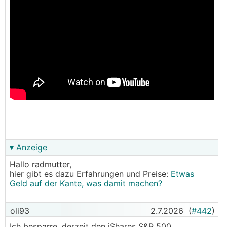
Konditionen auch wenig Sinn...
In eine Wohnung als Wertanlage zu investieren macht
auch wenig Sinn, da zu wenig Kapital.
Ein Auto wird einmal fällig werden, da möchte ich
allerdings auch nicht mehr als 20.000 Euro
ausgeben.
Oder soll ich ganz einfach weiter fleißig ansparen?
Ihr seht, gar nicht so einfach. Habt ihr Vorschläge für
mich?
▾ Anzeige
Hallo radmutter,
hier gibt es dazu Erfahrungen und Preise:
Etwas
Geld auf der Kante, was damit machen?
oli93
2.7.2026
(
#442
)
Ich besparre, derzeit den iShares S&P 500