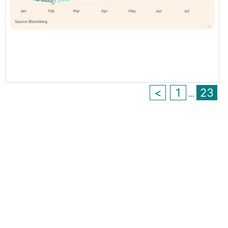
<
1
23
...