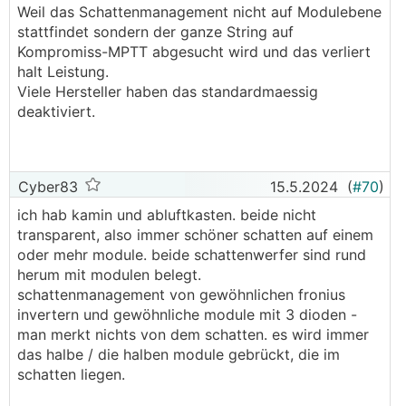
Weil das Schattenmanagement nicht auf Modulebene
ist kein Problem solange der string lange genug
kann ich jedes einzelne Modul auswerten. Auch
stattfindet sondern der ganze String auf
ist
ich hab ein Modul seitlich vom Kamin, und dieses
Kompromiss-MPTT abgesucht wird und das verliert
Modul ist verständlicherweise das am wenigsten
halt Leistung.
Produktivste der ganzen Anlage.
Viele Hersteller haben das standardmaessig
deaktiviert.
Cyber83
15.5.2024
(
#70
)
ich hab kamin und abluftkasten. beide nicht
transparent, also immer schöner schatten auf einem
oder mehr module. beide schattenwerfer sind rund
herum mit modulen belegt.
schattenmanagement von gewöhnlichen fronius
invertern und gewöhnliche module mit 3 dioden -
man merkt nichts von dem schatten. es wird immer
das halbe / die halben module gebrückt, die im
schatten liegen.