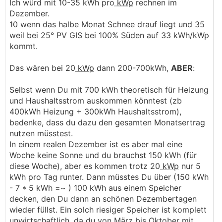
Ich würd mit 10-35 kWh pro
kWp
rechnen im
Dezember.
10 wenn das halbe Monat Schnee drauf liegt und 35
weil bei 25° PV GIS bei 100% Süden auf 33 kWh/kWp
kommt.
Das wären bei 20
kWp
dann 200-700kWh,
ABER
:
Selbst wenn Du mit 700 kWh theoretisch für Heizung
und Haushaltsstrom auskommen könntest (zb
400kWh Heizung + 300kWh Haushaltsstrom),
bedenke, dass du dazu den gesamten Monatsertrag
nutzen müsstest.
In einem realen Dezember ist es aber mal eine
Woche keine Sonne und du brauchst 150 kWh (für
diese Woche), aber es kommen trotz 20
kWp
nur 5
kWh pro Tag runter. Dann müsstes Du über (150 kWh
- 7 * 5 kWh =~ ) 100 kWh aus einem Speicher
decken, den Du dann an schönen Dezembertagen
wieder füllst. Ein solch riesiger Speicher ist komplett
unwirtschaftlich, da du von März bis Oktober mit