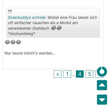
Mir ist mein verschattetes Modul wirklich egal,
aber meine Frau mit zeitweise erhöhtem
Solarbuddys schrieb:
Wobei eine Frau laesst sich
😉
Wärmebedarf nicht.
oft einfacher tauschen als a Modul am
😂😂
verwinkelten Steildach
*duckundweg*
.
.
😂😂
😂
Nur teurer könnt's werden...
<
1
4
5
>
...