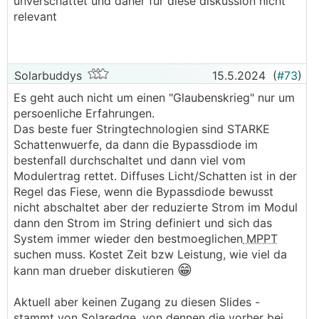
unverschattet und daher für diese diskussion nicht
relevant
Solarbuddys
15.5.2024
(
#73
)
Es geht auch nicht um einen "Glaubenskrieg" nur um
persoenliche Erfahrungen.
Das beste fuer Stringtechnologien sind STARKE
Schattenwuerfe, da dann die Bypassdiode im
bestenfall durchschaltet und dann viel vom
Modulertrag rettet. Diffuses Licht/Schatten ist in der
Regel das Fiese, wenn die Bypassdiode bewusst
nicht abschaltet aber der reduzierte Strom im Modul
dann den Strom im String definiert und sich das
System immer wieder den bestmoeglichen
MPPT
suchen muss. Kostet Zeit bzw Leistung, wie viel da
😁
kann man drueber diskutieren
Aktuell aber keinen Zugang zu diesen Slides -
stammt von Solaredge, von dennen die vorher bei