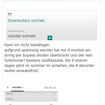
Solarbuddys schrieb:
──────..
cutcher schrieb:
.
.
Kann ich nicht bestätigen
Warum sollte der ganze String runtergezogen
aufgrund spannung werden bei mir 4 module am
werden?
string per bypass dioden überbrückt und der rest
schattenmanagement regelt das ja sehr gut und
funktioniert bestens (südfassade, die 4 oberen
ist kein Problem solange der string lange genug
liegen jetzt im sommer im schatten, die 8 darunter
ist
laufen einwandfrei)
───────────────
Weil das Schattenmanagement nicht auf
Modulebene stattfindet sondern der ganze String
auf Kompromiss-MPTT abgesucht wird und das
verliert halt Leistung.