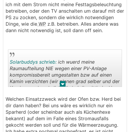
ich mit dem Strom nicht meine Festtagsbeleuchtung
betreiben, oder den TV anschalten um darauf mit der
PS zu zocken, sondern die wirklich notwendigen
Dinge, wie die
WP
z.B. betreiben. Alles andere was
dann nicht notwendig ist, soll dann off sein.
Solarbuddys schrieb:
ich wuerd meine
Raumaufteilung NIE wegen einer PV-Anlage
kompromissbereit umgestalten bzw auf einen
Kamin verzichten (wir planen grad selber und der
.
.
Kamin wuerde aehnlich wie bei dir mittig im Haus
sein).
Welchen Einsatzzweck wird der Ofen bzw. Herd bei
dir dann haben? Bei uns wäre es wirklich nur ein
Sparherd (oder scheinbar auch als Küchenhexe
bekannt) auf dem im Falle eines Stromausfalls
gekocht werden soll und für die Wärmeerzeugung.
Ich habe extra nochmal nachgefragt, es ist nicht