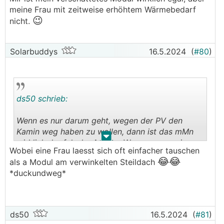
meine Frau mit zeitweise erhöhtem Wärmebedarf
😉
nicht.
Solarbuddys
16.5.2024
(
#80
)
ds50 schrieb:
Wenn es nur darum geht, wegen der PV den
Kamin weg haben zu wollen, dann ist das mMn
.
.
wirklich der falsche Ansatz. Wenn man sowieso
Wobei eine Frau laesst sich oft einfacher tauschen
einen Ofen einzubauen gedenkt, dann soll man
😂😂
als a Modul am verwinkelten Steildach
das auch machen. Und zugegebenermaßen ist so
*duckundweg*
ein Feuerchen manchmal schon sehr gemütlich
und kann den WAF ungemein steigern.
(Sagen wir so: Ohne Ofen wäre bei uns vielleicht
ds50
16.5.2024
(
#81
)
😅
schon der Ofen aus.
)