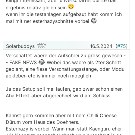
Klingt interessant, aber unverschattet dürfte das
Kabellaengen, 3 verschiedene Hersteller mit den
ergebnis relativ gleich sein
jeweiligen Top-Geraeten (10KW und
wenn ihr die testanlagen aufgebaut habt komm ich
Speicherfaehig).
😁
mal mit ner esterhazyschnitte vorbei
😁
Schauma mal was dabei rauskommt
Solarbuddys
16.5.2024
(
#75
)
Verschattet waere der Aufschrei zu gross gewesen -
😂
- FAKE NEWS
Wobei das waere als 2ter Schritt
geplant, eine fiese Verschattungsstange, oder Modul
abkleben etc is immer noch moeglich
Ja das Setup soll mal laufen, gab zwar schon einen
Aha Effekt aber abgerechnet wird am Schluss
Kannst gern kommen aber mit nem Chilli Cheese
Dürum vom Haus des Doehners.
Esterhazy is vorbei. Wann man statt Kaenguru eher