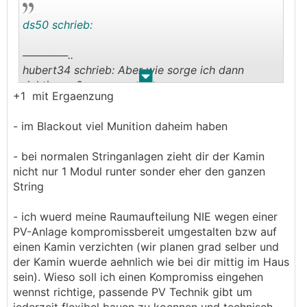
ds50 schrieb:
──────..
hubert34 schrieb: Aber wie sorge ich dann
.
.
richtig vor?
+1 mit Ergaenzung
───────────────
- im Blackout viel Munition daheim haben
Tja, der Kamin ist neben dem
Verschattungsproblem halt gleichzeitig die
- bei normalen Stringanlagen zieht dir der Kamin
Lösung für den Blackout. Denn damit kannst über
nicht nur 1 Modul runter sonder eher den ganzen
einen Ofen zumindest einen Raum im Haus
String
heizen, dafür benötigt man keinen Strom. Wir
haben z.B. einen Tischherd, womit man im Winter
- ich wuerd meine Raumaufteilung NIE wegen einer
auch kochen kann (was meine Frau auch ohne
PV-Anlage kompromissbereit umgestalten bzw auf
Zwanglage immer wieder gerne nutzt). Und dann
einen Kamin verzichten (wir planen grad selber und
wird im WohnEsszimmer eben ein Matratzenlager
der Kamin wuerde aehnlich wie bei dir mittig im Haus
eingerichtet und fertig.
sein). Wieso soll ich einen Kompromiss eingehen
wennst richtige, passende PV Technik gibt um
Bei der Vorsorge vor einem Blackout sind ganz