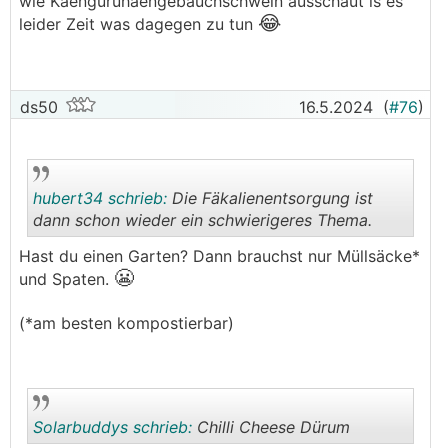
wie Kaenguruhaengebauchschwein ausschaut is es
😂
leider Zeit was dagegen zu tun
ds50
16.5.2024
(
#76
)
hubert34 schrieb:
Die Fäkalienentsorgung ist
dann schon wieder ein schwierigeres Thema.
Hast du einen Garten? Dann brauchst nur Müllsäcke*
😬
.
.
und Spaten.
(*am besten kompostierbar)
Solarbuddys schrieb:
Chilli Cheese Dürum