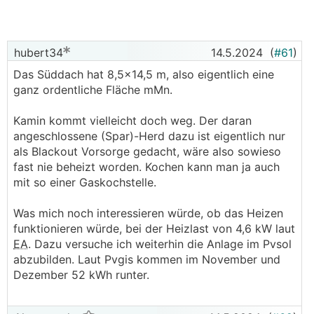
Jetzt weiß ich nicht so recht wie ich weiter vorgehen
sollte? Einfach mal mit Walmdach planen lassen und
dann selbst mal mit pvsol belegen, bzw. mal von
hubert34
14.5.2024
(
#61
)
einem PV Planer ein Angebot einholen?
Das Süddach hat 8,5x14,5 m, also eigentlich eine
ganz ordentliche Fläche mMn.
Das Haus soll so zwischen 160-170 qm (EG + OG)
haben falls das für eine Einschätzung hilft.
Kamin kommt vielleicht doch weg. Der daran
angeschlossene (Spar)-Herd dazu ist eigentlich nur
Und kennt jemand Firmen in Kärnten bzw. Raum
als Blackout Vorsorge gedacht, wäre also sowieso
Klagenfurt die Weiterempfohlen werden können?
fast nie beheizt worden. Kochen kann man ja auch
mit so einer Gaskochstelle.
Was mich noch interessieren würde, ob das Heizen
funktionieren würde, bei der Heizlast von 4,6 kW laut
EA
. Dazu versuche ich weiterhin die Anlage im Pvsol
abzubilden. Laut Pvgis kommen im November und
Dezember 52 kWh runter.