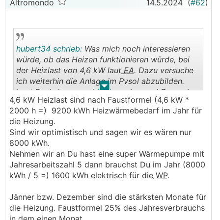
Altromondo
14.5.2024
(
#62
)
hubert34 schrieb:
Was mich noch interessieren
würde, ob das Heizen funktionieren würde, bei
der Heizlast von 4,6 kW laut
EA
. Dazu versuche
ich weiterhin die Anlage im Pvsol abzubilden.
.
.
Laut Pvgis kommen im November und Dezember
4,6 kW Heizlast sind nach Faustformel (4,6 kW *
52 kWh runter.
2000 h =) 9200 kWh Heizwärmebedarf im Jahr für
die Heizung.
Sind wir optimistisch und sagen wir es wären nur
8000 kWh.
Nehmen wir an Du hast eine super Wärmepumpe mit
Jahresarbeitszahl 5 dann brauchst Du im Jahr (8000
kWh / 5 =) 1600 kWh elektrisch für die
WP
.
Jänner bzw. Dezember sind die stärksten Monate für
die Heizung. Faustformel 25% des Jahresverbrauchs
in dem einen Monat.