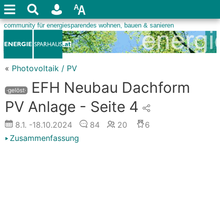
«
Photovoltaik / PV
EFH Neubau Dachform
·gelöst·
PV Anlage - Seite 4
8.1.
-18.10.2024
84
20
6
Zusammenfassung