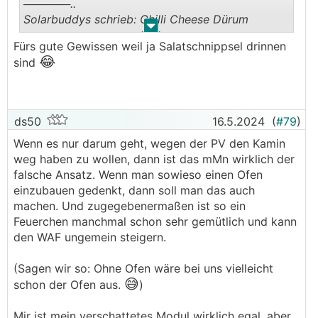
──────..
Solarbuddys schrieb: Chilli Cheese Dürum
.
.
───────────────
Fürs gute Gewissen weil ja Salatschnippsel drinnen
😂
sind
🤣😭
Öhm... Das hilft?
ds50
16.5.2024
(
#79
)
Wenn es nur darum geht, wegen der PV den Kamin
weg haben zu wollen, dann ist das mMn wirklich der
falsche Ansatz. Wenn man sowieso einen Ofen
einzubauen gedenkt, dann soll man das auch
machen. Und zugegebenermaßen ist so ein
Feuerchen manchmal schon sehr gemütlich und kann
den WAF ungemein steigern.
(Sagen wir so: Ohne Ofen wäre bei uns vielleicht
😅
schon der Ofen aus.
)
Mir ist mein verschattetes Modul wirklich egal, aber