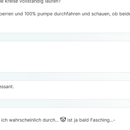
e kreise vollständig laufen?
sperren und 100% pumpe durchfahren und schauen, ob beide
essant.
🤡
 ich wahrscheinlich durch...
ist ja bald Fasching...-