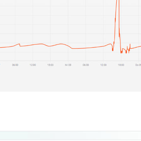
ll aufgedreht) habe ich festgestellt, dass die Pumpleistun
von zuerst 58% auf nun 55%). Ich hätte mir das Gegenteil e
ss der gemischte
RL
über Nacht wieder zu sinken begann un
 --> Abbruch wegen zu niedriger
RT
 Mittag.
ie Auto-Pumpe nach unten reduziert wird, wenn das
VL
-Soll
iel zu wenig Durchfluss?
reise = ~ 0,5L/min/Kreis ok.
eise = ~ 0,34L/min/Kreis --> zu wenig?
e nach oben? Sollten da nicht rund 22L/min an Durchfluss 
 pro Kreis auf die 0,5L/min zu erreichen?
n überhaupt sinnvoll, da die Dämmung ja nicht gerade üppig
platte)