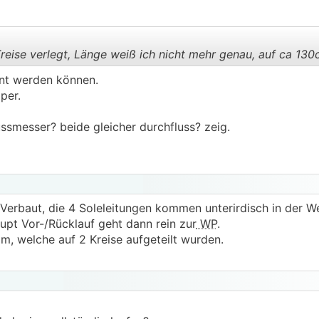
 einfach zu früh abgebrochen, da der gesamte Keller aus ma
ahrscheinlich 1 Woche bis die auf Temperatur sind.
u heizen:
reise verlegt, Länge weiß ich nicht mehr genau, auf ca 130
ent werden können.
theizen? --> RT sinkt, tagsüber wieder abdrehen, damit
RT
w
per.
.
.
ussmesser? beide gleicher durchfluss? zeig.
drehen und jeden Tag ein bisschen den Durchfluss steigern,
nicht zu stark den gemischten
RL
abkühlt? Ich habe sogar s
voller Leistung nur den Keller zu heizen.
em Gartenschlauch einen Waldbrand löschen wollte :-D
erbaut, die 4 Soleleitungen kommen unterirdisch in der We
en, vielen Dank fürs Lesen
.
aupt Vor-/Rücklauf geht dann rein zur
WP
.
 Anregungen freuen.
, welche auf 2 Kreise aufgeteilt wurden.