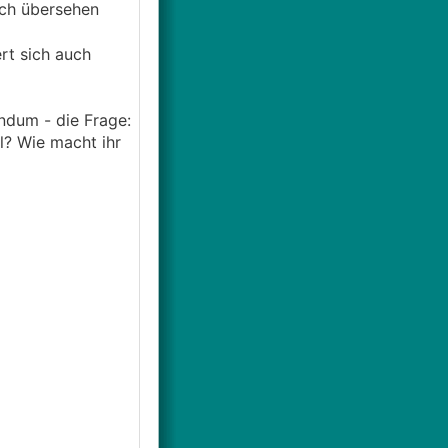
ich übersehen
rt sich auch
ndum - die Frage:
l? Wie macht ihr