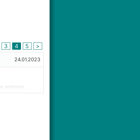
3
4
5
>
24.01.2023
 einholen.
EPS (0,031)