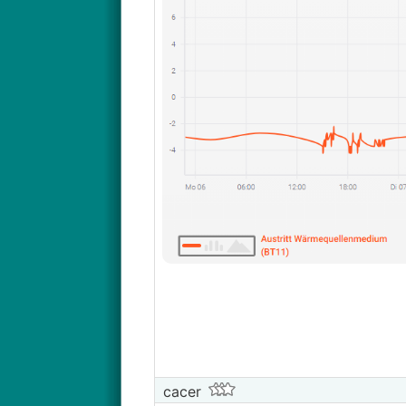
1/5), mal mehr, mal weniger
Während des Experimentes (Keller vo
Nibe nach unten korrigiert wurde (
kann der Grund dafür sein?
Zusätzlich habe ich beobachtet, da
Spreizung bei 6-8 Grad einschlich.
Rollback zu Backup-Szenario heute
Ich verstehe nicht ganz, weshalb d
die Spreizung zu hoch ist.
Grundsätzliches:
Habe ich nicht zu viele Kreise mit v
Im Backup-Szenario: 15L/min / 30 K
Im Keller-Szenario: 15L/min / 44 Kr
Wann regelt die NIBE die Auto-Pump
wenn alle Kreise voll offen sind, um
Ist die Idee, den Keller mitzuheize
den Wänden, 14cm unter der Boden
cacer