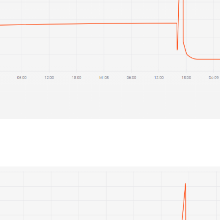
ngen zu denen ich gerne eure Meinungen hätte:
ls aktivieren, da ich meinte, mit noch mehr Fläche die
VL
-T
einen Komfort-Gewinn im derzeit kalten Kellerbereich zu er
ll aufgedreht. Natürlich hat die eiskalte und gewaltige Spe
rwärmt werden kann, leider keine
BKA
) nun den Rücklauf so 
 zwischen 80 und 118Hz gelaufen ist.
g zwischen 7-9 Grad war (ohne Keller zwischen 4 und 6 Gra
Pumpe auf 100% gesetzt habe, konnte die NIBE das
VL
-Soll 
t so gut.
etwas erwärmt war und stellte die Pumpe wieder auf Auto
nd die GM gingen zurück auf die -250 wo sie normalerweise
uch wieder modulieren und reduzierte den Verdichter. Das 
kühlte, die Spreizung wieder größer wurde und somit die
R
h das Experiment abbrechen musste (WAF)
. Die ganze Sp
ntes mit Auto-Pumpe durchwegs bei rund 28-30 Grad (auf