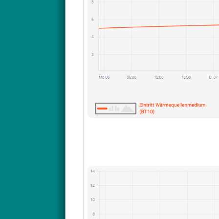
Nun zu den Fragen und Beobachtu
Ich wollte die
FBH
im Keller ebenfal
drücken zu können, und zusätzlich 
Also habe ich die Kreise einfach vo
Keller (die nur durch den Estrich e
gedrückt, dass die NIBE nahezu 36h
Interessant war, dass die Spreizun
Rückfluss eiskalt war und ich die 
und die GM gingen ins Minus. Sowei
Nun wartete ich, bis der eiskalte
RL
konnte so wieder erreicht werden u
Tatsächlich konnte die NIBE dann a
Folge, dass der Rücklauf wieder ab
Grad zu gehen drohte, so dass ic
ca 2 Tage.
Nun zu den eigentlichen Fragen:
VL-Soll war während des Experime