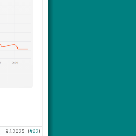
g (Auto) von der
rwartet. Was
d sich die
 erreicht, jedoch
erzielt werden,
 ist (12cm XPS an
9.1.2025
(
#62
)