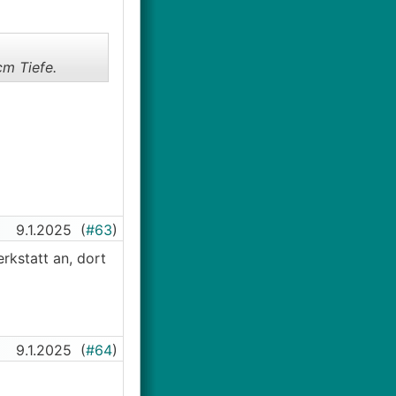
ssiven
cm Tiefe.
ieder
 so dass der
chon versucht
9.1.2025
(
#63
)
rkstatt an, dort
9.1.2025
(
#64
)