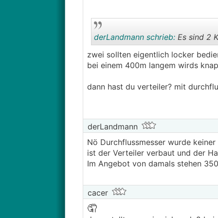
Vielleicht habe ich das Experiment
Betonwänden besteht. Das dauert w
Sofern es sinnvoll ist den Keller z
derLandmann schrieb:
Es sind 2 K
Wie würdet ihr das machen?
zwei sollten eigentlich locker bedi
Nachts den eiskalten Keller voll mi
bei einem 400m langem wirds knap
hochkommt?
dann hast du verteiler? mit durchfl
Oder den Keller nur ganz wenig auf
Rücklauf aus dem eiskalten Keller 
einige Stunden mit 100% Pumpe und 
Das war dann so, als ob man mit d
derLandmann
Nö Durchflussmesser wurde keiner V
Wer bisher durchgehalten hat:
Viel
ist der Verteiler verbaut und der H
Ich würde mich über Gedanken und
Im Angebot von damals stehen 350m
Danke
LG Daniel
cacer
🤦