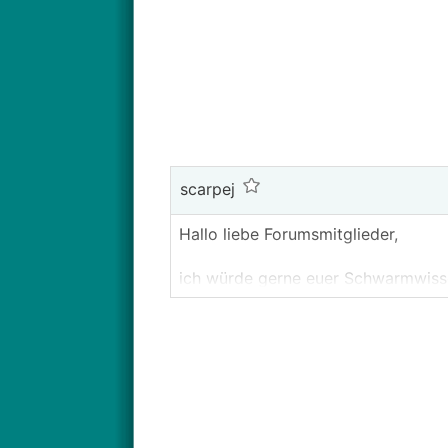
scarpej
Hallo liebe Forumsmitglieder,
ich würde gerne euer Schwarmwiss
Leider ist das ein MEGA-Post gew
Ich bedanke mich schon im Voraus 
Zur Bauweise von oben nach unte
• Decke: ~25 cm Stahlbeton + WD
• EG: EFH Bungalow - Ausführung
• Keller: Vollunterkellert - Ausf