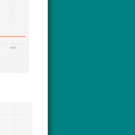
emp noch etwas
zielen.
ichermasse im
sehr nach unten
d). Da der
nicht erreichen
. Das
VL
-Soll
 auch hin sollen.
hatte aber zur
T
gegen 22,0
ielerei dauerte
grund Heizkurve