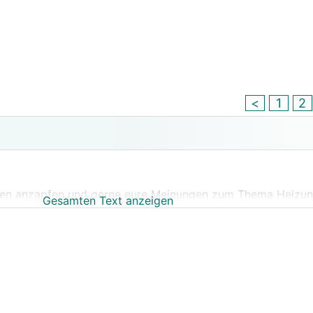
<
1
2
en anzapfen und gerne eure Meinungen zum Thema Heizung
Gesamten Text anzeigen
orden.
fürs Durchlesen und die Geduld.
n:
VS 32cm EPS (0,031)
 Wände EG 18cm Stahlbeton + 2x3cm Velox + WDVS 20cm 
ührung Wände 20cm Stahlbeton + WDVS 12cm XPS