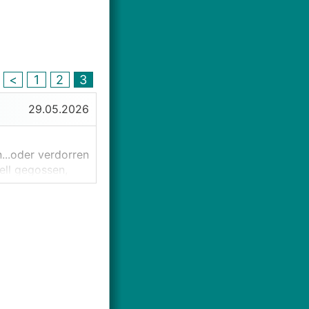
<
1
2
3
29.05.2026
...oder verdorren
ell gegossen,
tter fahren
sanlage.
llte man zuvor
 das Regenwasser
enden?