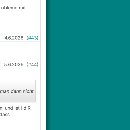
robleme mit
4.6.2026
(
#43
)
5.6.2026
(
#44
)
 man dann nicht
und ist i.d.R.
 dass