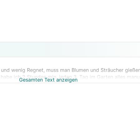
d und wenig Regnet, muss man Blumen und Sträucher gießen
r habe ich 2 Stunden min. jeden 3. Tag im Garten alles manu
Gesamten Text anzeigen
 und wichtig: Schlauch auch wieder weg, damit der Mährobo
piele ich mit dem Geanken einer automatischen Bewässerung
n wo man Wasser sparen soll, ist das noch sinnvoll? Oder so
l - leider in der Bauphase nicht gemacht - dort irgendwie
d dann dieses zum gießen mit der Beregnungsanlage verw