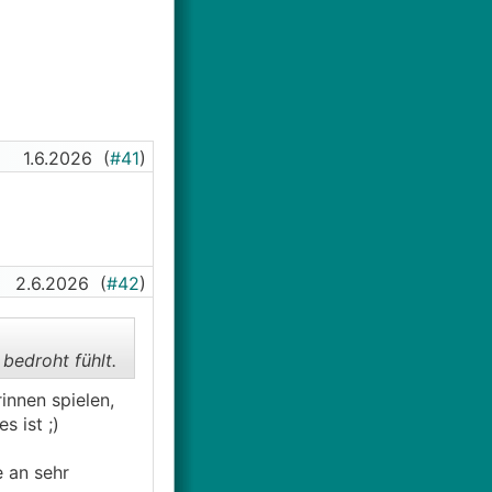
ingehen, Gras
dorrtem Boden
 fraglich, ob das
1.6.2026
(
#41
)
2.6.2026
(
#42
)
bedroht fühlt.
innen spielen,
s ist ;)
e an sehr