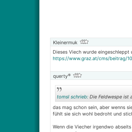
- Überhaupt eine automatische Be
- Wenn ja, davor unbedingt eine Zi
Alles verdorren lassen ist halt auc
wäre noch verkfraftbar, toll ists n
spielen dürfen. Gießen mit Wasser v
Kleinermuk
überhaupt noch erlaubt sein wird 
Dieses Viech wurde eingeschleppt 
Was sind eure Gedanken dazu?
https://www.graz.at/cms/beitrag/
querty
tomsl schrieb:
Die Feldwespe ist a
das mag schon sein, aber wenns sie 
fühlt sie sich wohl bedroht und stich
Wenn die Viecher irgendwo abseits e