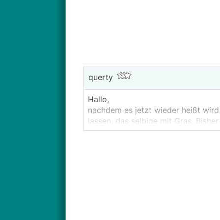
querty
Hallo,
nachdem es jetzt wieder heißt wir
lassen, das selbige mit Gras. Bishe
also Schlauch herumziehen, gießen
kann.
Spannend ist das nicht, deshalb s
Andrerseits denke ich mir, in Zeite
eine Zisterne machen mit k.A. 5000
sammeln (wird auch aufwändig) un
Also meine Überlegungen sind: