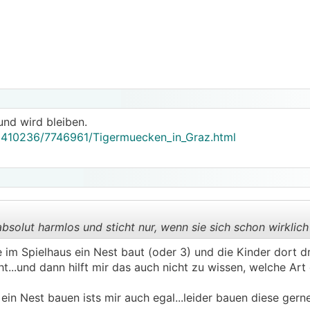
wässerung?
sterne machen?
h nichts so schön, besonders wenn Pflanzen dann wirklich e
atürlich auch nicht, wenn die Kinder statt am Rasen auf ver
on der Leitung ist auf Dauer sehr kostenintensiv...und auch
in Zukunft, wenn man Wasser sparen muss.
und wird bleiben.
10410236/7746961/Tigermuecken_in_Graz.html
bsolut harmlos und sticht nur, wenn sie sich schon wirklich 
im Spielhaus ein Nest baut (oder 3) und die Kinder dort dr
t...und dann hilft mir das auch nicht zu wissen, welche Art e
.
.
in Nest bauen ists mir auch egal...leider bauen diese gern