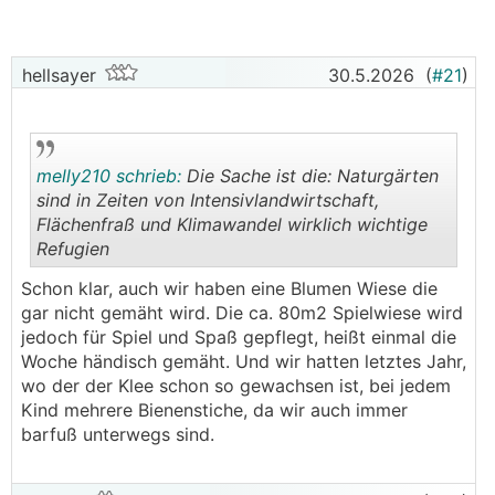
Alles verdorren lassen ist halt auch nichts so schön,
besonders wenn Pflanzen dann wirklich eingehen,
Gras wäre noch verkfraftbar, toll ists natürlich auch
hellsayer
30.5.2026
(
#21
)
nicht, wenn die Kinder statt am Rasen auf
verdorrtem Boden spielen dürfen. Gießen mit Wasser
von der Leitung ist auf Dauer sehr
kostenintensiv...und auch fraglich, ob das überhaupt
melly210 schrieb:
Die Sache ist die: Naturgärten
noch erlaubt sein wird in Zukunft, wenn man Wasser
sind in Zeiten von Intensivlandwirtschaft,
sparen muss.
Flächenfraß und Klimawandel wirklich wichtige
Refugien
Was sind eure Gedanken dazu?
.
.
Schon klar, auch wir haben eine Blumen Wiese die
gar nicht gemäht wird. Die ca. 80m2 Spielwiese wird
jedoch für Spiel und Spaß gepflegt, heißt einmal die
Woche händisch gemäht. Und wir hatten letztes Jahr,
wo der der Klee schon so gewachsen ist, bei jedem
Kind mehrere Bienenstiche, da wir auch immer
barfuß unterwegs sind.