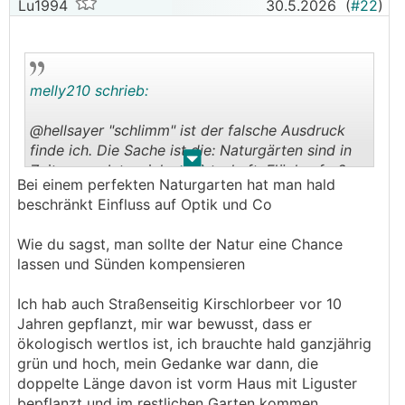
Lu1994
30.5.2026
(
#22
)
melly210 schrieb:
@hellsayer "schlimm" ist der falsche Ausdruck
finde ich. Die Sache ist die: Naturgärten sind in
.
.
Zeiten von Intensivlandwirtschaft, Flächenfraß
Bei einem perfekten Naturgarten hat man hald
und Klimawandel wirklich wichtige Refugien für
beschränkt Einfluss auf Optik und Co
heimische Pflanzen und Insekten geworden. Sie
sind unter den biodiversesten Flecken die wir
Wie du sagst, man sollte der Natur eine Chance
haben. Ist zb auch hier nachzulesen:
https://klein
lassen und Sünden kompensieren
gaerten-biologische-vielfalt.de/forschung-zur-bi
ologischen-vielfalt-in-kleingaerten/
Ich hab auch Straßenseitig Kirschlorbeer vor 10
Jahren gepflanzt, mir war bewusst, dass er
Logisch ist niemand gezwungen einen
ökologisch wertlos ist, ich brauchte hald ganzjährig
Naturgarten zu haben, und ich verstehe auch,
grün und hoch, mein Gedanke war dann, die
daß Manche skeptisch sind, weil sie das von
doppelte Länge davon ist vorm Haus mit Liguster
früher so kennen mit Thujen/Lorbeer und reinem
bepflanzt und im restlichen Garten kommen