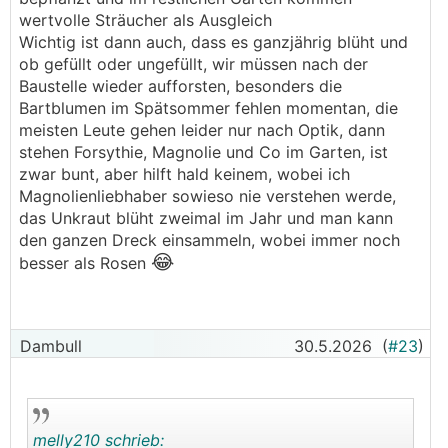
englischen Rasen, oder weil sie Angst vor Bienen
wertvolle Sträucher als Ausgleich
oder Zecken haben.
Wichtig ist dann auch, dass es ganzjährig blüht und
ob gefüllt oder ungefüllt, wir müssen nach der
Ich finde am Wichtigsten ist, daß man sich der
Baustelle wieder aufforsten, besonders die
Problematik bewusst ist und weiß welche Dinge
Bartblumen im Spätsommer fehlen momentan, die
gut für die Natur sind und welche nicht, damit
meisten Leute gehen leider nur nach Optik, dann
man diesen Faktor in seine Entscheidungen mit
stehen Forsythie, Magnolie und Co im Garten, ist
einbeziehen kann. Vielleicht mag Jemand nicht
zwar bunt, aber hilft hald keinem, wobei ich
alle Aspekte von einem Naturgarten umsetzen,
Magnolienliebhaber sowieso nie verstehen werde,
aber Manche doch, oder man macht einen Teil
das Unkraut blüht zweimal im Jahr und man kann
des Gartens zum Naturgarten und einen anderen
den ganzen Dreck einsammeln, wobei immer noch
Teil nicht. Man kann Gärten ja leicht zonieren.
😂
besser als Rosen
Und: nur als Praxiserfahrung zum Thema
Naturwiese und Kind: wir haben reine, blühende
Naturwiese und das im verzeckten Wien in einem
Dambull
30.5.2026
(
#23
)
Garten der vor Bienen nur so brummt. Mein Sohn
ist jetzt 11 und er hat sich noch nie eine Zecke
geholt im Garten. Nicht ein Mal. Einen
Bienenstich hatte er ein einziges Mal, und da nur
melly210 schrieb:
weil er mutwillig draufgeteten ist weil er wissen