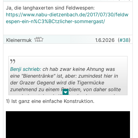
Ja, die langhaxerten sind Feldwespen:
https://www.nabu-dietzenbach.de/2017/07/30/feldw
espen-ein-n%C3%BCtzlicher-sommergast/
Kleinermuk
1.6.2026
(
#38
)
Benji schrieb:
ch hab zwar keine Ahnung was
eine "Bienentränke" ist, aber: zumindest hier in
der Grazer Gegend wird die Tigermücke
zunehmend zu einem Problem, von daher sollte
.
.
man jedes stehende Wasser (und wenns noch so
1) Ist ganz eine einfache Konstruktion.
klein ist) vermeiden. Wie geht das zusammen?