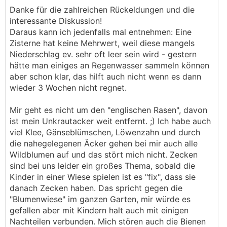
Danke für die zahlreichen Rückeldungen und die
Samen der im Boden ist oder eingeflogen
interessante Diskussion!
kommt. Wenn im Umfeld kein Zittergras,
Daraus kann ich jedenfalls mal entnehmen: Eine
Wiesenhafer, Trespe oder Blumen wie
Zisterne hat keine Mehrwert, weil diese mangels
Flockenblume, Labkraut, Esparsetten (etc)
Niederschlag ev. sehr oft leer sein wird - gestern
vorhanden sind verändert sich der Bestand oft
hätte man einiges an Regenwasser sammeln können
nicht in die gewünschte Richtung.
aber schon klar, das hilft auch nicht wenn es dann
wieder 3 Wochen nicht regnet.
Wir sehen das hier bei Wiesen die seit 15Jahren
nur 1-2 mal geschnitten werden und kein Dünger
Mir geht es nicht um den "englischen Rasen", davon
oder sonstwas hinkommt.
ist mein Unkrautacker weit entfernt. ;) Ich habe auch
Vielfalt kommt oft nur wenn Heu von
viel Klee, Gänseblümschen, Löwenzahn und durch
artenreichen Wiesen zum Absamen hingeführt
die nahegelegenen Äcker gehen bei mir auch alle
wird, Eingesäät wird oder nach einem
Wildblumen auf und das stört mich nicht. Zecken
Wiesenumbruch artenreiches Saatgut verwendet
sind bei uns leider ein großes Thema, sobald die
wird.
Kinder in einer Wiese spielen ist es "fix", dass sie
danach Zecken haben. Das spricht gegen die
Aber die Vegetation in
AT
kenne ich nicht,
"Blumenwiese" im ganzen Garten, mir würde es
vielleicht ist die Situation anders bei euch.
gefallen aber mit Kindern halt auch mit einigen
Nachteilen verbunden. Mich stören auch die Bienen