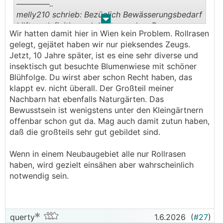
──────..
melly210 schrieb: Bezüglich Bewässerungsbedarf
.
.
hilft es definitiv auch bei normalem Rasen wenn
Wir hatten damit hier in Wien kein Problem. Rollrasen
er länger gelassen wird.
gelegt, gejätet haben wir nur pieksendes Zeugs.
───────────────
Jetzt, 10 Jahre später, ist es eine sehr diverse und
insektisch gut besuchte Blumenwiese mit schöner
Ja, das stimmt natürlich. Ich habe hier das
Blühfolge. Du wirst aber schon Recht haben, das
eigentliche Thema Bewässerung ausgegrenzt und
klappt ev. nicht überall. Der Großteil meiner
mich auf Insektenförderung beschränkt. Jeder
Nachbarn hat ebenfalls Naturgärten. Das
frischer Schnitt stärkt die Verdunstung und
Bewusstsein ist wenigstens unter den Kleingärtnern
erhöht den Wasserbedarf. Danke für die
offenbar schon gut da. Mag auch damit zutun haben,
Präzisierung.
daß die großteils sehr gut gebildet sind.
──────..
Wenn in einem Neubaugebiet alle nur Rollrasen
melly210 schrieb: Weiters wird wenn man nicht
haben, wird gezielt einsähen aber wahrscheinlich
oder nur zurückhaltend jätet aus einem Rasen
notwendig sein.
von selber mit der Zeit eine gemischte Wiese mit
heimischen Sorten
───────────────
querty
1.6.2026
(
#27
)
Jein. Es wird nur wachsen was da ist. Also