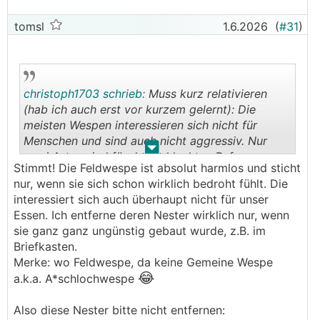
tomsl
1.6.2026
(
#31
)
christoph1703 schrieb:
Muss kurz relativieren
(hab ich auch erst vor kurzem gelernt): Die
meisten Wespen interessieren sich nicht für
Menschen und sind auch nicht aggressiv. Nur
.
.
zwei Arten sind für den schlechten Ruf
Stimmt! Die Feldwespe ist absolut harmlos und sticht
verantwortlich.
nur, wenn sie sich schon wirklich bedroht fühlt. Die
interessiert sich auch überhaupt nicht für unser
Essen. Ich entferne deren Nester wirklich nur, wenn
sie ganz ganz ungünstig gebaut wurde, z.B. im
Briefkasten.
Merke: wo Feldwespe, da keine Gemeine Wespe
😂
a.k.a. A*schlochwespe
Also diese Nester bitte nicht entfernen: