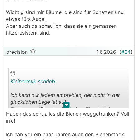
Wichtig sind mir Bäume, die sind für Schatten und
etwas fürs Auge.
Aber auch da schau ich, dass sie einigemassen
hitzeresistent sind.
precision
1.6.2026
(
#34
)
Kleinermuk schrieb:
Ich kann nur jedem empfehlen, der nicht in der
glücklichen Lage ist auf
.
.
Trinkwasser/Grundwasser ohne Einschränkung
Haben das echt alles die Bienen weggetrunken? Voll
zuzugreifen, eine große Zisterne zu machen. Eine
irre!
solche Zisterne ist ja auch nur eine
Überbrückungshilfe die trockenen Perioden
Ich hab vor ein paar Jahren auch den Bienenstock
halbwegs gut zu überstehen. Gemüse,