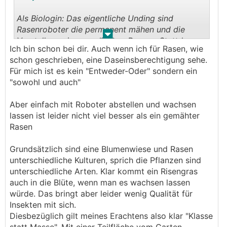
😅
wollte wie das ist. No comment zu der Aktion
Als Biologin: Das eigentliche Unding sind
Er hat übrigens mehrere Anläufe gebraucht bis
Rasenroboter die permanent mähen und die
ihn wirklich eine gestochen hat.
.
.
Vorstellung eines englischen Rasens. Stattdessen
Ich bin schon bei dir. Auch wenn ich für Rasen, wie
besser eine Naturwiese die hoch genug werden
schon geschrieben, eine Daseinsberechtigung sehe.
darf, daß Blumen blühen. Das ist wesentlich
Für mich ist es kein "Entweder-Oder" sondern ein
hitzeresistenter und viel, viel besser für sämtliche
"sowohl und auch"
Insekten. Das dann nur paar Mal in der Saison
mähen. Wenn mans unbedingt will, kann man ja
Aber einfach mit Roboter abstellen und wachsen
direkt vor der Terrasse/Weg zum Pool kurzen
lassen ist leider nicht viel besser als ein gemähter
Rasen machen und den Rest Wiese.
Rasen
Die Bewässerungsanlage per se ist einfach nur
Grundsätzlich sind eine Blumenwiese und Rasen
ein Werkzeug. Es kommt drauf an wie man sie
unterschiedliche Kulturen, sprich die Pflanzen sind
einstellt. Es können auch verschiedene Bereiche
unterschiedliche Arten. Klar kommt ein Risengras
unterschiedlich eingestellt werden so daß man
auch in die Blüte, wenn man es wachsen lassen
zb das Hochbeet täglich bewässert und die
würde. Das bringt aber leider wenig Qualität für
Wiese zb nur 1x die Woche.
Insekten mit sich.
Diesbezüglich gilt meines Erachtens also klar "Klasse