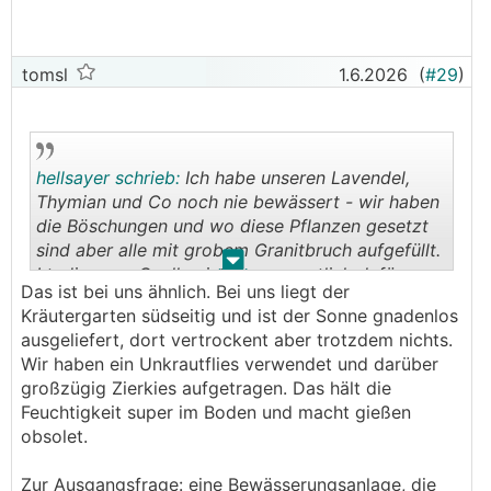
tomsl
1.6.2026
(
#29
)
hellsayer schrieb:
Ich habe unseren Lavendel,
Thymian und Co noch nie bewässert - wir haben
die Böschungen und wo diese Pflanzen gesetzt
sind aber alle mit grobem Granitbruch aufgefüllt.
.
.
Lt. diversen Quellen ist das vermutlich dafür
Das ist bei uns ähnlich. Bei uns liegt der
verantwortlich, dass dort alles ohne giessen gut
Kräutergarten südseitig und ist der Sonne gnadenlos
wächst - der grobe Bruch hält die Hitze von den
ausgeliefert, dort vertrockent aber trotzdem nichts.
Wurzeln fern, Wasser kann trotzdem gut
Wir haben ein Unkrautflies verwendet und darüber
durchsickern, da die Steine die Nässe nicht
großzügig Zierkies aufgetragen. Das hält die
aufnehmen.
Feuchtigkeit super im Boden und macht gießen
obsolet.
Zur Ausgangsfrage: eine Bewässerungsanlage, die