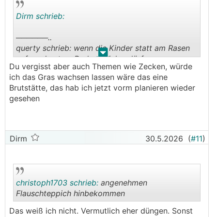
Dirm schrieb:
──────..
querty schrieb: wenn die Kinder statt am Rasen
.
.
auf verdorrtem Boden spielen dürfen
Du vergisst aber auch Themen wie Zecken, würde
───────────────
ich das Gras wachsen lassen wäre das eine
Brutstätte, das hab ich jetzt vorm planieren wieder
Wir hatten einen Garten 1000qm Garten mit
gesehen
Mehrparteinhaus. Nach viel Diskussionen gab es
das Experiment: Wiese wachsen lassen und nur
ein paar Wege mähen. Zweimal im Jahr mit der
Sense.
Dirm
30.5.2026
(
#11
)
Kinder fanden es super. Blumen pflücken; Bienen
sind höher, weil die Blüten höher sind; Decke und
man liegt gemütlich.
christoph1703 schrieb:
angenehmen
Flauschteppich hinbekommen
Erwachsene fanden es auch nett und einige
waren überrascht. Die Wege haben den Garten
Das weiß ich nicht. Vermutlich eher düngen. Sonst