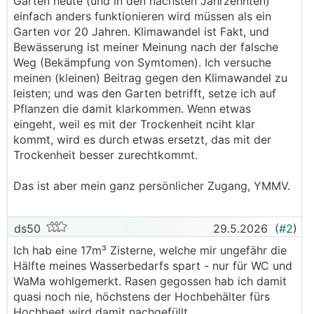
Garten heute (und in den nächsten Jahrzehnten)
einfach anders funktionieren wird müssen als ein
Garten vor 20 Jahren. Klimawandel ist Fakt, und
Bewässerung ist meiner Meinung nach der falsche
Weg (Bekämpfung von Symtomen). Ich versuche
meinen (kleinen) Beitrag gegen den Klimawandel zu
leisten; und was den Garten betrifft, setze ich auf
Pflanzen die damit klarkommen. Wenn etwas
eingeht, weil es mit der Trockenheit nciht klar
kommt, wird es durch etwas ersetzt, das mit der
Trockenheit besser zurechtkommt.
Das ist aber mein ganz persönlicher Zugang, YMMV.
ds50
29.5.2026
(
#2
)
Ich hab eine 17m³ Zisterne, welche mir ungefähr die
Hälfte meines Wasserbedarfs spart - nur für WC und
WaMa wohlgemerkt. Rasen gegossen hab ich damit
quasi noch nie, höchstens der Hochbehälter fürs
Hochbeet wird damit nachgefüllt