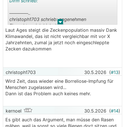
Dirm schrieb:
──────..
christoph1703 schrieb: angenehmen
.
.
Flauschteppich hinbekommen
Laut Ages steigt die Zeckenpopulation massiv Dank
───────────────
Klimawandel, das ist nicht vergleichbar mit vor X
Jahrzehnten, zumal ja jetzt noch eingeschleppte
Das weiß ich nicht. Vermutlich eher düngen.
Zecken dazukommen
Sonst wächst Klee & Co ganz nieder und du hast
die Bienen unter den Füßen.
──────..
christoph1703
30.5.2026
(
#13
)
Lu1994 schrieb: Zecken, würde ich das Gras
Wird Zeit, dass wieder eine Borreliose-Impfung für
wachsen lassen wäre das eine Brutstätte,
Menschen zugelassen wird...
───────────────
Dann ist das Problem auch keines mehr.
Hm das weiß ich auch nicht, aber wir waren als
Kinder viel auf "Gstetten" unterwegs (mangels
kernoel
30.5.2026
(
#14
)
eigenem Garten) und waren auch nicht voll
Zecken. Außer die wurden in den letzten 20
Es gibt auch das Argument, man müsse den Rasen
Jahren mehr.
mähen, weil ja sonst so viele Bienen dort sitzen und