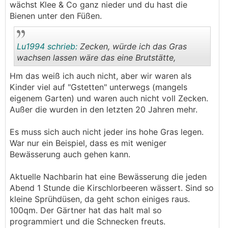
mehr strukturiert und sah irgendwie schöner aus.
.
.
wächst Klee & Co ganz nieder und du hast die
Gießen war nicht mehr nötig und das
Bienen unter den Füßen.
regelmäßige mähen fiel auch weg.
Nach dem mähen war dann allerdings alles für
eine Woche braun. Da wurde gegossen und
Lu1994 schrieb:
Zecken, würde ich das Gras
wurde wieder grün.
wachsen lassen wäre das eine Brutstätte,
Hm das weiß ich auch nicht, aber wir waren als
Gescheitert ist das ganze an dem einen
.
.
Kinder viel auf "Gstetten" unterwegs (mangels
Pensionistenpaar. Sie wollte grüne Wiese. Er hat
eigenem Garten) und waren auch nicht voll Zecken.
schon immer jeden morgen gegossen und alle
Außer die wurden in den letzten 20 Jahren mehr.
paar Wochen gemäht...
Es muss sich auch nicht jeder ins hohe Gras legen.
Es muss sich noch einiges in so manchem Kopf
War nur ein Beispiel, dass es mit weniger
ändern und das Lebensmittel Wasser ist zu billig.
Bewässerung auch gehen kann.
Aktuelle Nachbarin hat eine Bewässerung die jeden
Abend 1 Stunde die Kirschlorbeeren wässert. Sind so
kleine Sprühdüsen, da geht schon einiges raus.
100qm. Der Gärtner hat das halt mal so
programmiert und die Schnecken freuts.