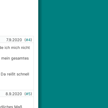
7.9.2020
(
#4
)
de ich mich nicht
el mein gesamtes
Da reißt schnell
8.9.2020
(
#5
)
hädliches Maß