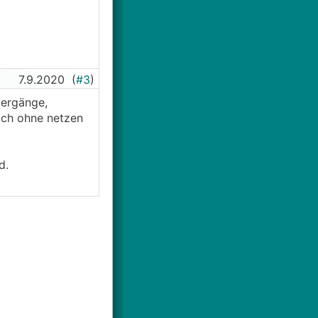
7.9.2020
(
#3
)
bergänge,
uch ohne netzen
d.