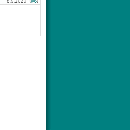
8.9.2020
(
#6
)