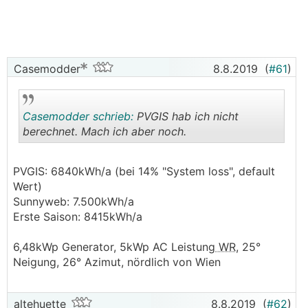
Casemodder
8.8.2019
(
#61
)
Casemodder schrieb:
PVGIS hab ich nicht
berechnet. Mach ich aber noch.
.
.
PVGIS: 6840kWh/a (bei 14% "System loss", default
Wert)
Sunnyweb: 7.500kWh/a
Erste Saison: 8415kWh/a
6,48kWp Generator, 5kWp AC Leistung
WR
, 25°
Neigung, 26° Azimut, nördlich von Wien
altehuette
8.8.2019
(
#62
)