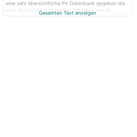
eine sehr übersichtliche PV Datenbank gegeben die
aber dann nicht mehr weiter betrieben wurde,
Gesamten Text anzeigen
deshalb hab ich mir gedacht wir sammeln in diesem
Thread die PV Erträge inkl. Anlagendaten.