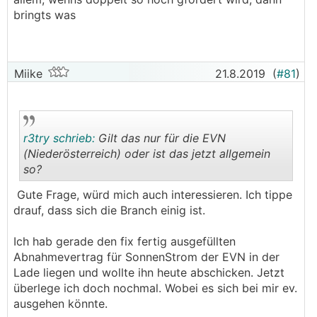
kommen dass sich eine PV erst nach 30 Jahren
bringts was
amortisiert.
Finde überhaupt, dass man jedem Häuslbauer
eine PV vorschreiben sollte...
Miike
21.8.2019
(
#81
)
r3try schrieb:
Gilt das nur für die EVN
(Niederösterreich) oder ist das jetzt allgemein
so?
.
.
Gute Frage, würd mich auch interessieren. Ich tippe
drauf, dass sich die Branch einig ist.
Ich hab gerade den fix fertig ausgefüllten
Abnahmevertrag für SonnenStrom der EVN in der
Lade liegen und wollte ihn heute abschicken. Jetzt
überlege ich doch nochmal. Wobei es sich bei mir ev.
ausgehen könnte.