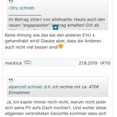
r3try schrieb:
__________________
Im Beitrag zitiert von altehuette: Heute auch den
neuen "angepassten" Vertrag erhalten! Gilt ab
.
.
1.10. mit der Regelung, dass nur soviel 1:1
Keine Ahnung wie das bei den anderen EVU s
vergütet wird, soviel man von der EVN bezogen
gehandhabt wird! Glaube aber, dass die Anderen
hat.
auch nicht viel besser sind!
Gilt das nur für die EVN (Niederösterreich) oder
ist das jetzt allgemein so? Sorry, hab das noch
mackica
21.8.2019
(
#76
)
nicht so recht kapiert ...
alpenzell schrieb:
d.h. ich rechne mit ca. 470€
Einnahmen
Ja, ich kapier immer noch nicht, warum nicht jeder
.
.
sich seine PV aufs Dach montiert. Und woher diese
allgemein verbreiteten Gerüchte kommen dass sich