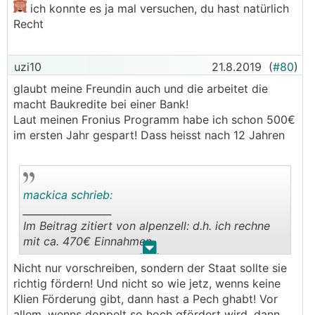
ich konnte es ja mal versuchen, du hast natürlich
unterm Strich...
Recht
uzi10
21.8.2019
(
#80
)
glaubt meine Freundin auch und die arbeitet die
macht Baukredite bei einer Bank!
Laut meinen Fronius Programm habe ich schon 500€
im ersten Jahr gespart! Dass heisst nach 12 Jahren
mackica schrieb:
__________________
Im Beitrag zitiert von alpenzell: d.h. ich rechne
mit ca. 470€ Einnahmen
.
.
Nicht nur vorschreiben, sondern der Staat sollte sie
Ja, ich kapier immer noch nicht, warum nicht
richtig fördern! Und nicht so wie jetz, wenns keine
jeder sich seine PV aufs Dach montiert. Und
Klien Förderung gibt, dann hast a Pech ghabt! Vor
woher diese allgemein verbreiteten Gerüchte
allem, wenns doppelt so hoch gfördert wird, dann