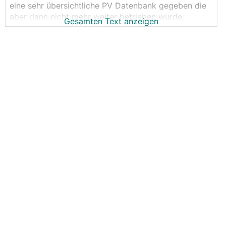
eine sehr übersichtliche PV Datenbank gegeben die
aber dann nicht mehr weiter betrieben wurde,
Gesamten Text anzeigen
deshalb hab ich mir gedacht wir sammeln in diesem
Thread die PV Erträge inkl. Anlagendaten.