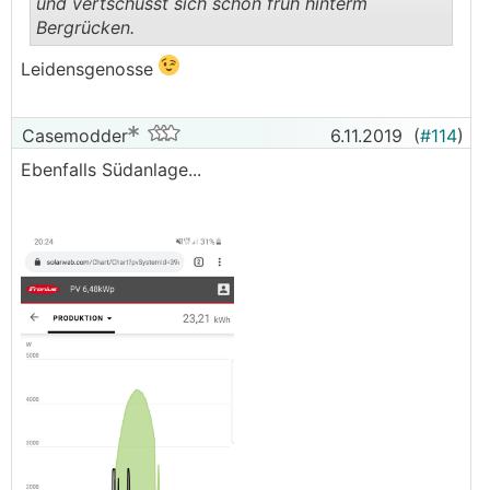
und vertschüsst sich schon früh hinterm
Bergrücken.
.
.
Leidensgenosse
Casemodder
6.11.2019
(
#114
)
Ebenfalls Südanlage...