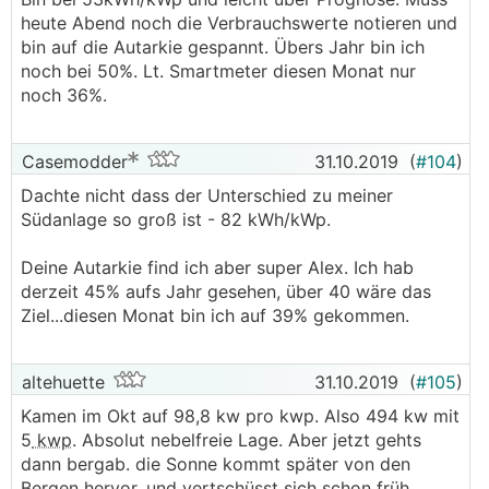
heute Abend noch die Verbrauchswerte notieren und
bin auf die Autarkie gespannt. Übers Jahr bin ich
noch bei 50%. Lt. Smartmeter diesen Monat nur
noch 36%.
Casemodder
31.10.2019
(
#104
)
Dachte nicht dass der Unterschied zu meiner
Südanlage so groß ist - 82 kWh/kWp.
Deine Autarkie find ich aber super Alex. Ich hab
derzeit 45% aufs Jahr gesehen, über 40 wäre das
Ziel...diesen Monat bin ich auf 39% gekommen.
altehuette
31.10.2019
(
#105
)
Kamen im Okt auf 98,8 kw pro kwp. Also 494 kw mit
5
kwp
. Absolut nebelfreie Lage. Aber jetzt gehts
dann bergab. die Sonne kommt später von den
Bergen hervor, und vertschüsst sich schon früh