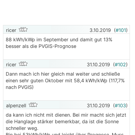
ricer
3.10.2019
(
#101
)
88 kWh/kWp im September und damit gut 13%
besser als die PVGIS-Prognose
ricer
31.10.2019
(
#102
)
Dann mach ich hier gleich mal weiter und schließe
einen sehr guten Oktober mit 58,4 kWh/kWp (117,7%
nach PVGIS)
alpenzell
31.10.2019
(
#103
)
da kann ich nicht mit dienen. Bei mir macht sich jetzt
die Hanglage stärker bemerkbar, da ist die Sonne
schneller weg.
Bin bei 53kWh/kWp und leicht über Prognose. Muss