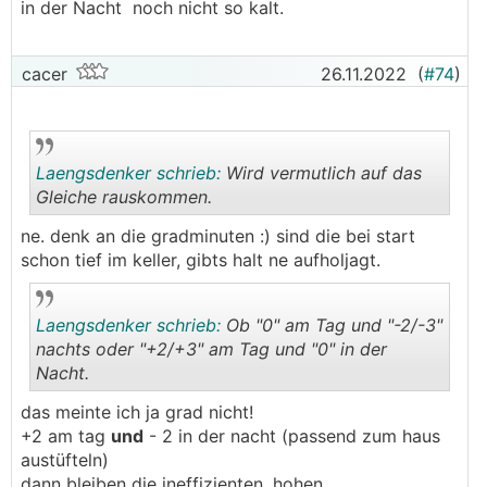
in der Nacht noch nicht so kalt.
cacer
26.11.2022
(
#74
)
Laengsdenker schrieb:
Wird vermutlich auf das
Gleiche rauskommen.
ne. denk an die gradminuten :) sind die bei start
.
.
schon tief im keller, gibts halt ne aufholjagt.
Laengsdenker schrieb:
Ob "0" am Tag und "-2/-3"
nachts oder "+2/+3" am Tag und "0" in der
Nacht.
.
.
das meinte ich ja grad nicht!
+2 am tag
und
- 2 in der nacht (passend zum haus
austüfteln)
dann bleiben die ineffizienten, hohen