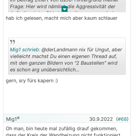
Frage: Hier wird nämlich die Aggressivität der
.
.
Aufholjagd der GM eingestellt, genauer mit dem
hab ich gelesen, macht mich aber kaum schlauer
Parameter "Rel. GM Start Zusatzheizung".
Erklärung dazu z.B. hier:
https://www.energiesparhaus.at/forum-s1x55-mo
dulationsverhalten/59907
Mig1 schrieb:
@derLandmann nix für Ungut, aber
vielleicht machst Du einen eigenen Thread auf,
mit den ganzen Bildern von "2 Baustellen" wird
es schon arg unübersichtlich...
.
.
gern, sry fürs kapern :)
Mig1
30.9.2022
(
#68
)
Oh man, bin heute mal zufällig drauf gekommen,
dass der Kreis der Wandheizung nicht funktioniert.