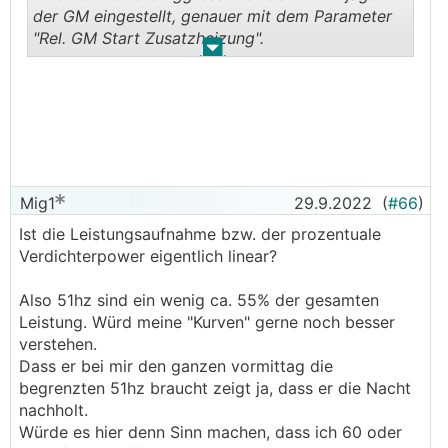
der GM eingestellt, genauer mit dem Parameter
"Rel. GM Start Zusatzheizung".
.
.
Erklärung dazu z.B. hier:
https://www.energiesparhaus.at/forum-s1x55-mo
dulationsverhalten/59907
Mig1
29.9.2022
(
#66
)
Ist die Leistungsaufnahme bzw. der prozentuale
Verdichterpower eigentlich linear?
Also 51hz sind ein wenig ca. 55% der gesamten
Leistung. Würd meine "Kurven" gerne noch besser
verstehen.
Dass er bei mir den ganzen vormittag die
begrenzten 51hz braucht zeigt ja, dass er die Nacht
nachholt.
Würde es hier denn Sinn machen, dass ich 60 oder