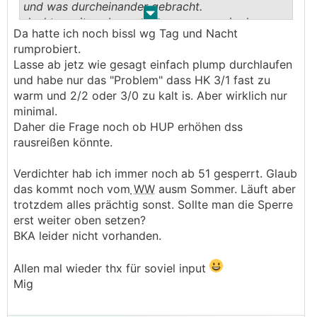
und was durcheinander gebracht.
.
.
dachte weiter oben wurde von sperre in der
Da hatte ich noch bissl wg Tag und Nacht
nacht geschrieben. war es @Mig1 ?
rumprobiert.
Lasse ab jetz wie gesagt einfach plump durchlaufen
und habe nur das "Problem" dass HK 3/1 fast zu
warm und 2/2 oder 3/0 zu kalt is. Aber wirklich nur
minimal.
Daher die Frage noch ob HUP erhöhen dss
rausreißen könnte.
Verdichter hab ich immer noch ab 51 gesperrt. Glaub
das kommt noch vom
WW
ausm Sommer. Läuft aber
trotzdem alles prächtig sonst. Sollte man die Sperre
erst weiter oben setzen?
BKA leider nicht vorhanden.
Allen mal wieder thx für soviel input
Mig