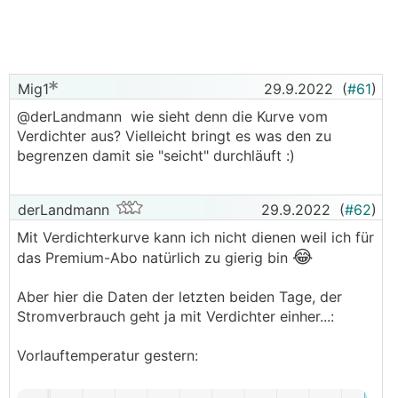
mich freuen, wenn der ein oder andere seinen Plan
oder seine Herangehensweise (und gerne bisherige
Erfahrungen) preisgeben würde.
PV habe ich 12KWp auf dem Süddach. Heizlast der
Mig1
29.9.2022
(
#61
)
Bude ca. 5,3 KW, eingezogen sind wir im Januar 22,
@derLandmann wie sieht denn die Kurve vom
KWL vorhanden.
Verdichter aus? Vielleicht bringt es was den zu
WW wird immer mittags gemacht. Falls es abends
begrenzen damit sie "seicht" durchläuft :)
mal zu frisch wäre ist auch noch ein Grundofen im
Wohnzimmer.
derLandmann
29.9.2022
(
#62
)
Viele Grüße
Mig
Mit Verdichterkurve kann ich nicht dienen weil ich für
😂
das Premium-Abo natürlich zu gierig bin
Aber hier die Daten der letzten beiden Tage, der
Stromverbrauch geht ja mit Verdichter einher...:
Vorlauftemperatur gestern: