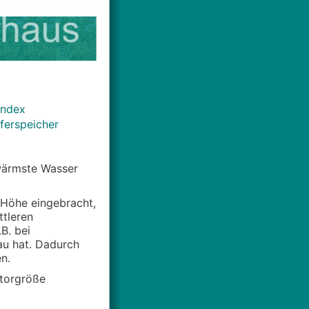
Index
ferspeicher
 wärmste Wasser
 Höhe eingebracht,
ttleren
B. bei
au hat. Dadurch
n.
ktorgröße