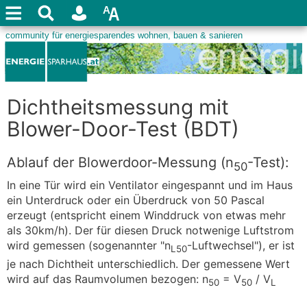
Dichtheitsmessung mit
Blower-Door-Test (BDT)
Ablauf der Blowerdoor-Messung (n
-Test):
50
In eine Tür wird ein Ventilator eingespannt und im Haus
ein Unterdruck oder ein Überdruck von 50 Pascal
erzeugt (entspricht einem Winddruck von etwas mehr
als 30km/h). Der für diesen Druck notwenige Luftstrom
wird gemessen (sogenannter "n
-Luftwechsel"), er ist
L50
je nach Dichtheit unterschiedlich. Der gemessene Wert
wird auf das Raumvolumen bezogen: n
= V
/ V
50
50
L