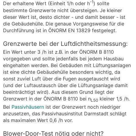
-1
Der erhaltene Wert (Einheit 1/h oder h
) sollte
bestimmte Grenzwerte nicht übersteigen. Je kleiner
dieser Wert ist, desto dichter - und damit besser - ist
die Gebäudehülle. Die genaue Vorgangsweise für die
Durchführung ist in ÖNORM EN 13829 festgelegt.
Grenzwerte bei der Luftdichtheitsmessung:
Ein Wert unter 3 /h ist z.B. in der ÖNORM B 8110
vorgegeben und sollte jedenfalls bei jedem Hausbau
eingehalten werden. Bei Gebäuden mit Lüftungsanlagen
ist eine dichte Gebäudehülle besonders wichtig, da
sonst zuviel Luft über die Fugen ausgetauscht wird
(und der Luftaustausch über die Lüftungsanlage damit
beeinträchtigt wird). Aus diesem Grund liegt der
Grenzwert in der ÖNORM B 8110 bei n
kleiner 1,5 /h.
L50
Bei
Passivhäusern
ist der Grenzwert noch niedriger
anzusetzen, das Passivhausinstitut Darmstadt schlägt
als maximalen Wert 0,6 /h vor.
Blower-Door-Test nötig oder nicht?