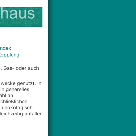
Index
Kopplung
-, Gas- oder auch
zwecke genutzt. In
in generelles
ahl an
chließlichen
 unökologisch.
ichzeitig anfallen