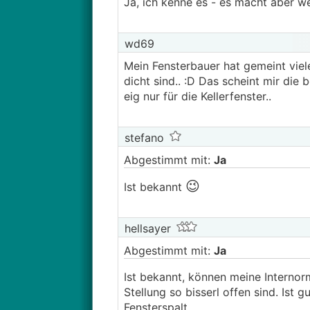
Ja, ich kenne es - es macht aber we
wd69
Mein Fensterbauer hat gemeint viel
dicht sind.. :D Das scheint mir di
eig nur für die Kellerfenster..
stefano
Abgestimmt mit:
Ja
😉
Ist bekannt
hellsayer
Abgestimmt mit:
Ja
Ist bekannt, können meine Internor
Stellung so bisserl offen sind. Ist g
Fensterspalt.