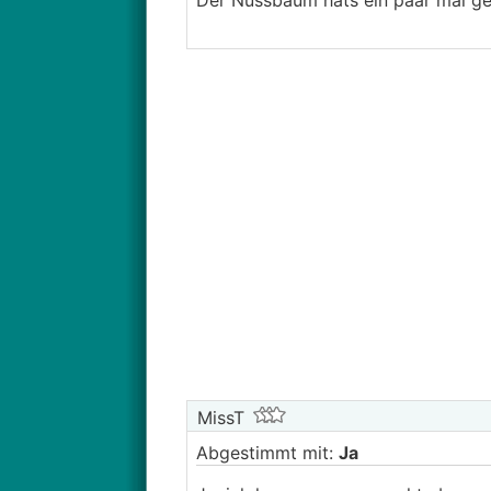
Der Nussbaum hats ein paar mal ge
MissT
Abgestimmt mit:
Ja