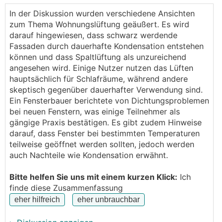
wenige Millimeter vom Rahmen und ermöglicht einen
In der Diskussion wurden verschiedene Ansichten
kontinuierlichen, zugluftfreien Luftaustausch.
zum Thema Wohnungslüftung geäußert. Es wird
darauf hingewiesen, dass schwarz werdende
Fassaden durch dauerhafte Kondensation entstehen
können und dass Spaltlüftung als unzureichend
angesehen wird. Einige Nutzer nutzen das Lüften
hauptsächlich für Schlafräume, während andere
skeptisch gegenüber dauerhafter Verwendung sind.
Ein Fensterbauer berichtete von Dichtungsproblemen
bei neuen Fenstern, was einige Teilnehmer als
gängige Praxis bestätigen. Es gibt zudem Hinweise
darauf, dass Fenster bei bestimmten Temperaturen
teilweise geöffnet werden sollten, jedoch werden
auch Nachteile wie Kondensation erwähnt.
Bitte helfen Sie uns mit einem kurzen Klick:
Ich
finde diese Zusammenfassung