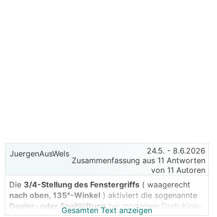
24.5.
- 8.6.2026
JuergenAusWels
Zusammenfassung aus 11 Antworten
von 11 Autoren
Die
3/4-Stellung des Fenstergriffs
( waagerecht
nach oben, 135°-Winkel
) aktiviert die sogenannte
Dosier- oder Spaltlüftung
bei modernen Dreh-Kipp-
Gesamten Text anzeigen
Fenstern. Der Fensterflügel löst sich dabei nur um