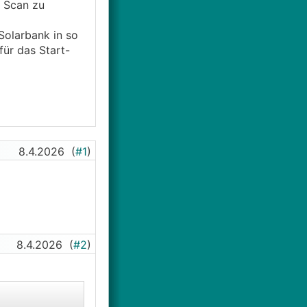
n Scan zu
Solarbank in so
für das Start-
8.4.2026
(
#1
)
8.4.2026
(
#2
)