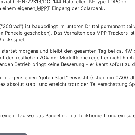
azial (DHN-72X16/DG, 144 Halbzellen, N-Type TOPCon).
n einem eigenen
MPPT
-Eingang der Solarbank.
"30Grad") ist baubedingt im unteren Drittel permanent teil
ren Paneele geschoben). Das Verhalten des MPP-Trackers ist 
lücksspiel:
r startet morgens und bleibt den gesamten Tag bei ca. 4W
auf den restlichen 70% der Modulfläche regelt er nicht hoch
enden Betrieb bringt keine Besserung – er kehrt sofort zu
r morgens einen "guten Start" erwischt (schon um 07:00 U
ages absolut stabil und erreicht trotz der Teilverschattung 
 einem Tag wo das Paneel normal funktioniert, und ein sc