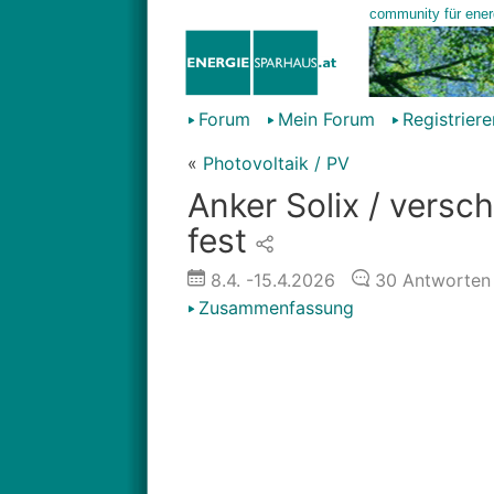
Forum
Mein Forum
Registriere
«
Photovoltaik / PV
Anker Solix / versc
fest
8.4.
-15.4.2026
30
Antworten
Zusammenfassung