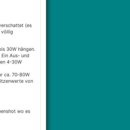
verschattet (es
völlig
 bis 30W hängen.
. Ein Aus- und
 den 4-30W
hr ca. 70-80W
Spitzenwerte von
reenshot wo es