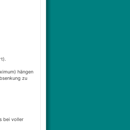
t).
Maximum) hängen
absenkung zu
 bei voller