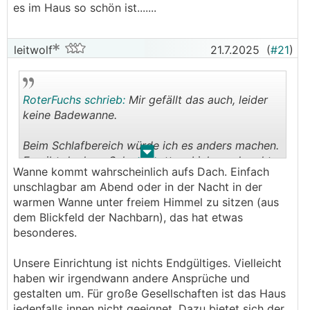
es im Haus so schön ist.......
leitwolf
21.7.2025
(
#21
)
RoterFuchs schrieb:
Mir gefällt das auch, leider
keine Badewanne.
Beim Schlafbereich würde ich es anders machen.
.
.
Es gibt doch so Schrankbetten. Links und rechts
Wanne kommt wahrscheinlich aufs Dach. Einfach
also Regale hin so breit wie das Schrankbett und
unschlagbar am Abend oder in der Nacht in der
hoch hinaus.
warmen Wanne unter freiem Himmel zu sitzen (aus
Neben der Eingangstür ne 3er Couch. Tisch quer
dem Blickfeld der Nachbarn), das hat etwas
und 2 Sessel mit halbhohem Rückenteil.
besonderes.
Damit hätte man die Möglichkeit mit einem
Unsere Einrichtung ist nichts Endgültiges. Vielleicht
weiteren Klapptisch und ein paar Klappstühlen
haben wir irgendwann andere Ansprüche und
auch mit 8 Leuten dort zu sitzen.
gestalten um. Für große Gesellschaften ist das Haus
jedenfalls innen nicht geeignet. Dazu bietet sich der