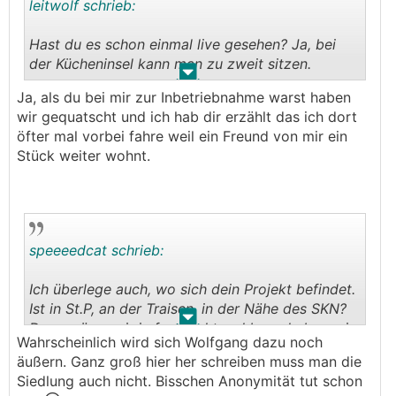
leitwolf schrieb:
Hast du es schon einmal live gesehen? Ja, bei
der Kücheninsel kann man zu zweit sitzen.
.
.
Ja, als du bei mir zur Inbetriebnahme warst haben
wir gequatscht und ich hab dir erzählt das ich dort
öfter mal vorbei fahre weil ein Freund von mir ein
Stück weiter wohnt.
speeeedcat schrieb:
Ich überlege auch, wo sich dein Projekt befindet.
Ist in St.P, an der Traisen, in der Nähe des SKN?
.
.
Dann wären wir ja fast Sichtnachbarn, habe mein
Wahrscheinlich wird sich Wolfgang dazu noch
Büro dort in der Nähe der KG-Siedlung.
äußern. Ganz groß hier her schreiben muss man die
Siedlung auch nicht. Bisschen Anonymität tut schon