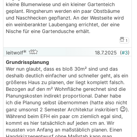
kleine Blumenwiese und ein kleiner Gartenteich
geplant. Ringsherum werden ein paar Obstbäume
und Naschhecken gepflanzt. An der Westseite wird
ein weinberankter Laubengang errichtet, der eine
Nische für eine Gartendusche erhält.
1
leitwolf
18.7.2025
(
#3
)
Grundrissplanung
Wer nun glaubt, dass es bloß 30m² sind und das
deshalb deutlich einfacher und schneller geht, als ein
größeres Haus zu planen, der liegt komplett falsch.
Bezogen auf den m² Wohnfläche gerechnet sind die
Planungskosten indirekt proportional. Daher habe
ich die Planung selbst übernommen (hatte also nicht
😉
ganz umsonst 2 Semester Architektur inskribiert
).
Während beim EFH ein paar cm ziemlich egal sind,
kommt es hier tatsächlich auf jeden cm an. Wir
mussten von Anfang an maßstäblich planen. Einen
Handskizzenentwurf ohne Maßstab kann man