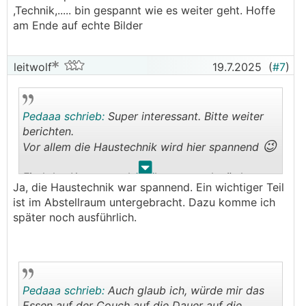
,Technik,..... bin gespannt wie es weiter geht. Hoffe
am Ende auf echte Bilder
leitwolf
19.7.2025
(
#7
)
Pedaaa schrieb:
Super interessant. Bitte weiter
berichten.
😉
Vor allem die Haustechnik wird hier spannend
.
.
Find das Konzept sehr gelungen, und würde
Ja, die Haustechnik war spannend. Ein wichtiger Teil
meinen, sogar im Bad ist komfortabel genug
ist im Abstellraum untergebracht. Dazu komme ich
Platz.
später noch ausführlich.
Und die Küche lässt auch keine Wünsche offen.
Die Technik auf den kleinen Raum wird aber
spannend.
Pedaaa schrieb:
Auch glaub ich, würde mir das
Essen auf der Couch auf die Dauer auf die