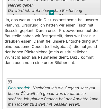
Nerven gehen.
Da würd ich wohl eher echte Bestuhlung
.
.
aufstellen, und stattdessen öfter mal das Bett als
Ja, das war auch ein Diskussionsthema bei unserer
Couch missbrauchen?!
Planung. Ursprünglich hatten wir einen Tisch mit
Sesseln geplant. Durch unser Probewohnen auf der
Baustelle haben wir festgestellt, dass wir fast nur
draußen essen. Damit fiel unsere Entscheidung auf
eine bequeme Couch (selbstgebaut), die aufgrund
der hohen Rückenlehne (mein ausdrücklicher
Wunsch) auch als Raumteiler dient. Dazu kommt
dann auch noch ein kurzer Bildbericht.
Fino schrieb:
Nachdem ich die Gegend sehr gut
😉
kenne
weiß ich genau was du daran so
schätzt. Ich glaube Pedaaa bei der Anrichte kann
man locker zu zweit mit Sesseln essen.
.
.