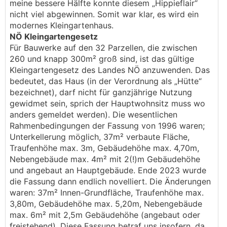
meine bessere Hälfte konnte diesem „Hippieflair“
nicht viel abgewinnen. Somit war klar, es wird ein
modernes Kleingartenhaus.
NÖ Kleingartengesetz
Für Bauwerke auf den 32 Parzellen, die zwischen
260 und knapp 300m² groß sind, ist das gültige
Kleingartengesetz des Landes NÖ anzuwenden. Das
bedeutet, das Haus (in der Verordnung als „Hütte“
bezeichnet), darf nicht für ganzjährige Nutzung
gewidmet sein, sprich der Hauptwohnsitz muss wo
anders gemeldet werden). Die wesentlichen
Rahmenbedingungen der Fassung von 1996 waren;
Unterkellerung möglich, 37m² verbaute Fläche,
Traufenhöhe max. 3m, Gebäudehöhe max. 4,70m,
Nebengebäude max. 4m² mit 2(!)m Gebäudehöhe
und angebaut an Hauptgebäude. Ende 2023 wurde
die Fassung dann endlich novelliert. Die Änderungen
waren: 37m² Innen-Grundfläche, Traufenhöhe max.
3,80m, Gebäudehöhe max. 5,20m, Nebengebäude
max. 6m² mit 2,5m Gebäudehöhe (angebaut oder
freistehend). Diese Fassung betraf uns insofern, da