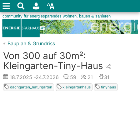
«
Bauplan & Grundriss
Von 300 auf 30m²:
Kleingarten-Tiny-Haus
18.7.2025
-24.7.2026
59
21
31
dachgarten_naturgarten
kleingartenhaus
tinyhaus