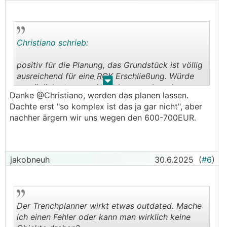
Christiano schrieb:
positiv für die Planung, das Grundstück ist völlig
ausreichend für eine
RGK
Erschließung. Würde
.
.
persönlich etwas anders planen, neben der
Danke @Christiano, werden das planen lassen.
Garage bereits die gerade Verlegung als
Dachte erst "so komplex ist das ja gar nicht", aber
Wärmeentzug nutzen.
nachher ärgern wir uns wegen den 600-700EUR.
Mein Rat, lass dir für eine professionelle Planung
erstellen, dann hast du auch jemand der dafür
gerade steht. Die Kosten hast du in kurzer Zeit
reinvenstiert
jakobneuh
30.6.2025
(
#6
)
Der Trenchplanner wirkt etwas outdated. Mache
ich einen Fehler oder kann man wirklich keine