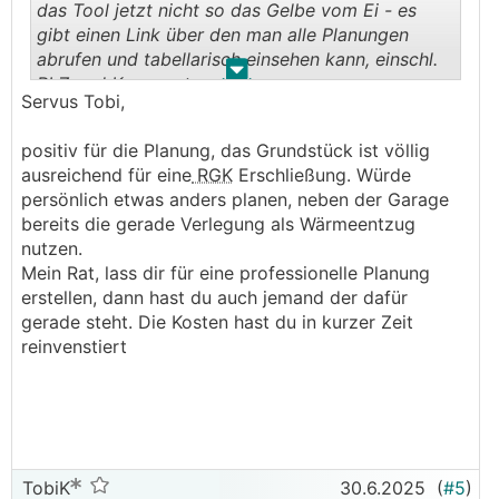
das Tool jetzt nicht so das Gelbe vom Ei - es
gibt einen Link über den man alle Planungen
abrufen und tabellarisch einsehen kann, einschl.
.
.
PLZ und Kommentaren...
Servus Tobi,
Danke & LG,
positiv für die Planung, das Grundstück ist völlig
Tobi
ausreichend für eine
RGK
Erschließung. Würde
persönlich etwas anders planen, neben der Garage
bereits die gerade Verlegung als Wärmeentzug
nutzen.
Mein Rat, lass dir für eine professionelle Planung
erstellen, dann hast du auch jemand der dafür
gerade steht. Die Kosten hast du in kurzer Zeit
reinvenstiert
TobiK
30.6.2025
(
#5
)