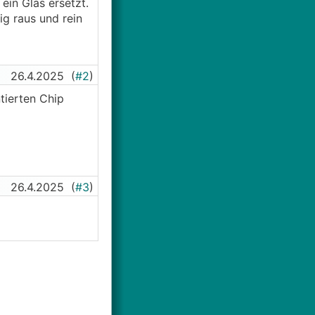
ein Glas ersetzt.
g raus und rein
26.4.2025
(
#2
)
tierten Chip
26.4.2025
(
#3
)