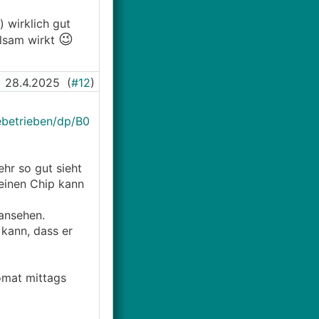
 wirklich gut
😉
olsam wirkt
28.4.2025
(
#12
)
ebetrieben/dp/B0
ehr so gut sieht
seinen Chip kann
 ansehen.
 kann, dass er
tomat mittags