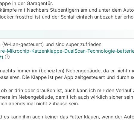
lappe in der Garagentür.
erkämpfe mit Nachbars Stubentigern am und unter dem Auto)
ocker frostfrei ist und der Schlaf einfach unbezahlbar erh
 (W-Lan-gesteuert) und sind super zufrieden.
re-Mikrochip-Katzenklappe-DualScan-Technologie-batteri
21
st nachts immer im (beheizten) Nebengebäude, da er nicht m
passieren. Die Klappe ist per App zeitgesteuert und durch 
, ob er drin oder draußen ist, auch kann ich mir den Verlauf
amera im Nebengebäude, damit ich auch wirklich sicher sein
e ich abends mal nicht zuhause sein.
und es kann ihm auch keiner das Futter klauen, wenn der Au