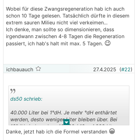
Wobei für diese Zwangsregeneration hab ich auch
schon 10 Tage gelesen. Tatsächlich dürfte in diesem
extrem sauren Milieu nicht viel verkeimen...
Ich denke, man sollte so dimensionieren, dass
irgendwann zwischen 4-8 Tagen die Regeneration
😉
passiert, ich hab's halt mit max. 5 Tagen.
ichbauauch
27.4.2025
(
#22
)
ds50 schrieb:
40.000 Liter bei 1°dH. Je mehr °dH enthärtet
werden, desto weniger Liter bleiben über. Bei
.
.
10°dH sind es eben 40.000 / 10 = 4.000 Liter.
😀
Danke, jetzt hab ich die Formel verstanden