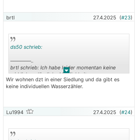
brtl
27.4.2025
(
#23
)
ds50 schrieb:
──────..
brtl schrieb: Ich habe leider momentan keine
.
.
wirklich verlässliche Möglichkeit, unseren
Wir wohnen dzt in einer Siedlung und da gibt es
tatsächlichen Wasserverbrauch zu ermitteln.
keine individuellen Wasserzähler.
───────────────
Jahresabrechnung?
Lu1994
27.4.2025
(
#24
)