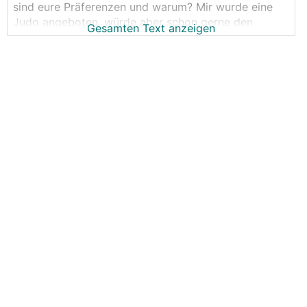
sind eure Präferenzen und warum? Mir wurde eine
Judo angeboten, würde aber schon gerne den
Gesamten Text anzeigen
Unterschied zu den anderen Herstellern
herausarbeiten.
Vielen Dank für eurer Erfahrungsberichte!
Beste Grüße