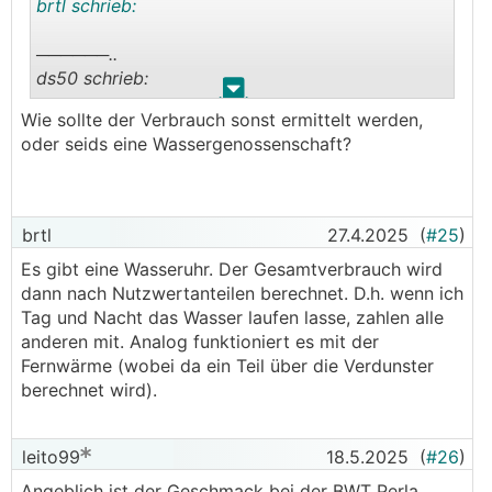
brtl schrieb:
──────..
ds50 schrieb:
.
.
Wie sollte der Verbrauch sonst ermittelt werden,
──────..
oder seids eine Wassergenossenschaft?
brtl schrieb: Ich habe leider momentan keine
wirklich verlässliche Möglichkeit, unseren
tatsächlichen Wasserverbrauch zu ermitteln.
───────────────
brtl
27.4.2025
(
#25
)
Es gibt eine Wasseruhr. Der Gesamtverbrauch wird
Jahresabrechnung?
dann nach Nutzwertanteilen berechnet. D.h. wenn ich
Tag und Nacht das Wasser laufen lasse, zahlen alle
───────────────
anderen mit. Analog funktioniert es mit der
Fernwärme (wobei da ein Teil über die Verdunster
Wir wohnen dzt in einer Siedlung und da gibt es
berechnet wird).
keine individuellen Wasserzähler.
leito99
18.5.2025
(
#26
)
Angeblich ist der Geschmack bei der BWT Perla