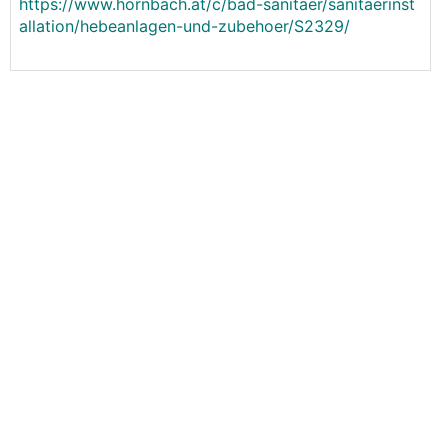
https://www.hornbach.at/c/bad-sanitaer/sanitaerinst
allation/hebeanlagen-und-zubehoer/S2329/