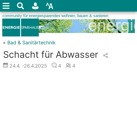
«
Bad & Sanitärtechnik
Schacht für Abwasser
24.4.
-26.4.2025
4
4