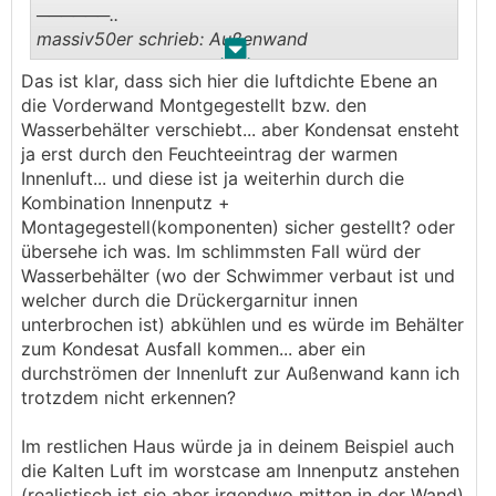
──────..
massiv50er schrieb: Außenwand
.
.
───────────────
Das ist klar, dass sich hier die luftdichte Ebene an
die Vorderwand Montgegestellt bzw. den
Ja.
Wasserbehälter verschiebt... aber Kondensat ensteht
ja erst durch den Feuchteeintrag der warmen
──────..
Innenluft... und diese ist ja weiterhin durch die
massiv50er schrieb: die Außenluft steht mal
Kombination Innenputz +
prinzipiell an der Fassade an
Montagegestell(komponenten) sicher gestellt? oder
───────────────
übersehe ich was. Im schlimmsten Fall würd der
Wasserbehälter (wo der Schwimmer verbaut ist und
Richtig, und dann kommt bis zum innenputz
welcher durch die Drückergarnitur innen
keine Luftdichtheit mehr.
unterbrochen ist) abkühlen und es würde im Behälter
D.h. tritt Kälte hinter den Außenputz ein, ist die
zum Kondesat Ausfall kommen... aber ein
Tiefe Außenwand und Vorwand eine einzige
durchströmen der Innenluft zur Außenwand kann ich
Wand
trotzdem nicht erkennen?
Hier geht um Temperaturen und Kondensatausfall
in der Wand
Im restlichen Haus würde ja in deinem Beispiel auch
die Kalten Luft im worstcase am Innenputz anstehen
(realistisch ist sie aber irgendwo mitten in der Wand)