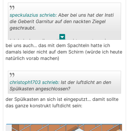
speckulazius schrieb:
Aber bei uns hat der Insti
die Geberit Garnitur auf den nackten Ziegel
geschraubt.
.
.
Ich hab dann alles entschraubt,.so gut es ging
bei uns auch... das mit dem Spachteln hatte ich
zur Seite gebogen und die nackte Ziegelwand
damals leider nicht auf dem Schirm (würde ich heute
verspachtelt.
natürlich vorab machen)
christoph1703 schrieb:
Ist der luftdicht an den
Spülkasten angeschlossen?
der Spülkasten an sich ist eingeputzt... damit sollte
.
.
das ganze konstrukt luftdicht sein: