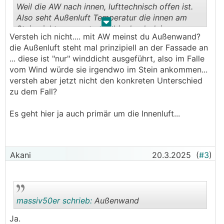
Weil die AW nach innen, lufttechnisch offen ist.
Also seht Außenluft Temperatur die innen am
.
.
Stein nicht gesperrt wird bis durch deine
Versteh ich nicht.... mit AW meinst du Außenwand?
Vormauerung zum Innenputz
die Außenluft steht mal prinzipiell an der Fassade an
... diese ist "nur" winddicht ausgeführt, also im Falle
vom Wind würde sie irgendwo im Stein ankommen...
versteh aber jetzt nicht den konkreten Unterschied
zu dem Fall?
Es geht hier ja auch primär um die Innenluft...
Akani
20.3.2025
(
#3
)
massiv50er schrieb:
Außenwand
Ja.