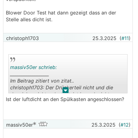
Blower Door Test hat dann gezeigt dass an der
Stelle alles dicht ist.
christoph1703
25.3.2025
(
#11
)
massiv50er schrieb:
__________________
Im Beitrag zitiert von zitat..
christoph1703: Der Drückerteil nicht und die
.
.
der sicher nicht... aber der ist ja auch nicht
Ist der luftdicht an den Spülkasten angeschlossen?
problematisch, da er ja auch Raumseitiger Ebene
ist (solange der Spülkasten an sich dicht ist).
massiv50er
25.3.2025
(
#12
)