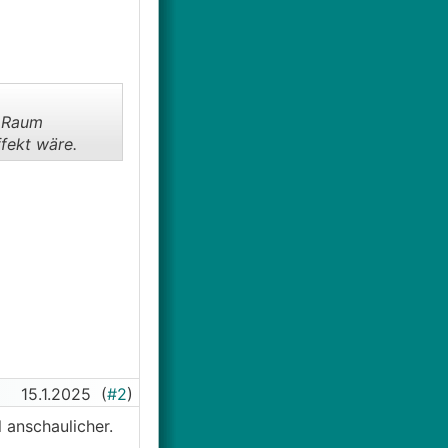
n Raum
fekt wäre.
15.1.2025
(
#2
)
anschaulicher.