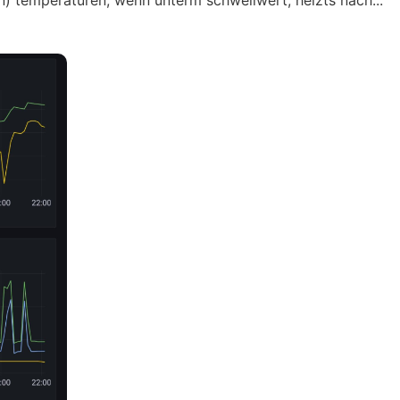
n) temperaturen, wenn unterm schwellwert, heizts nach...