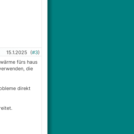
15.1.2025
(
#3
)
g wärme fürs haus
verwenden, die
robleme direkt
eitet.