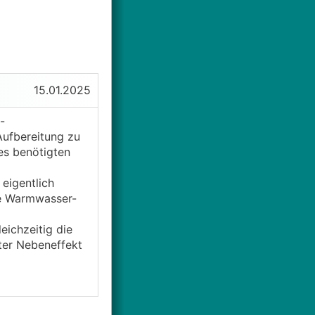
15.01.2025
-
ufbereitung zu
es benötigten
eigentlich
die Warmwasser-
eichzeitig die
ter Nebeneffekt