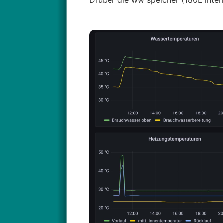
Drüber die ww speicher (180L inter