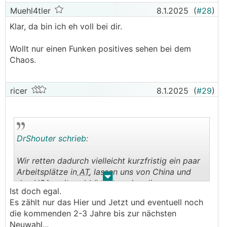
Muehl4tler
8.1.2025
(
#28
)
Klar, da bin ich eh voll bei dir.
Wollt nur einen Funken positives sehen bei dem
Chaos.
ricer
8.1.2025
(
#29
)
DrShouter schrieb:
Wir retten dadurch vielleicht kurzfristig ein paar
Arbeitsplätze in
AT
, lassen uns von China und
.
.
den USA weiter abhängen und verlieren
Ist doch egal.
langfristig.
Es zählt nur das Hier und Jetzt und eventuell noch
die kommenden 2-3 Jahre bis zur nächsten
Neuwahl...