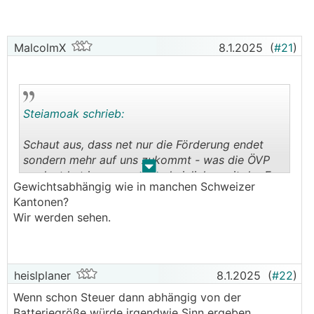
MalcolmX
8.1.2025
(
#21
)
Steiamoak schrieb:
Schaut aus, dass net nur die Förderung endet
sondern mehr auf uns zukommt - was die ÖVP
.
.
geplant hat is umso wahrscheinlicher mit der F...
Gewichtsabhängig wie in manchen Schweizer
Kantonen?
bin gespannt was da bei der motorbezogenen
Wir werden sehen.
Steuer planen, nachdem die ja vom co2 Wert
😒
abhängt aktuell
heislplaner
8.1.2025
(
#22
)
Wenn schon Steuer dann abhängig von der
Batteriegröße würde irgendwie Sinn ergeben...