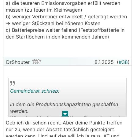
a) die teureren Emissionsvorgaben erfüllt werden
müssen (zu teuer im Kleinwagen)
b) weniger Verbrenner entwickelt / gefertigt werden
-> weniger Stückzahl bei höheren Kosten
c) Batteriepreise weiter fallend (Feststoffbatterie in
den Startlöchern in den kommenden Jahren)
DrShouter
8.1.2025
(
#38
)
Gemeinderat schrieb:
In dem die Produktionskapazitäten geschaffen
werden.
.
.
Wir reden aktuell von 3-4% am Gesamtbestand
Geb ich dir schon recht. Aber deine Punkte treffen
und in einigen Märkten 10-20%
nur zu, wenn der Absatz tatsächlich gesteigert
Neuzulassungsanteil, einige weniger, einige mehr.
werden kann. Und auf das will ich ja raus, AT und