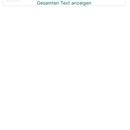
warten.
Gesamten Text anzeigen
PV bleibt bis Ende 2025 steuerfrei.
https://noe.orf.at/stories/3286930/