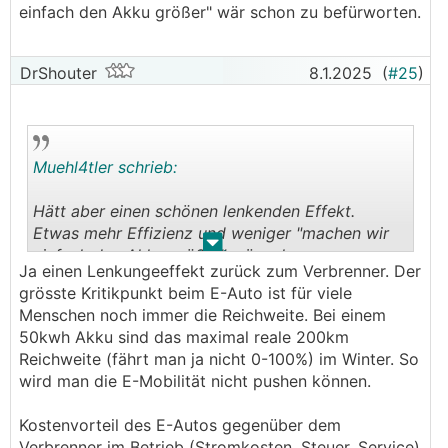
einfach den Akku größer" wär schon zu befürworten.
DrShouter
8.1.2025
(
#25
)
Muehl4tler schrieb:
Hätt aber einen schönen lenkenden Effekt.
Etwas mehr Effizienz und weniger "machen wir
.
.
einfach den Akku größer" wär schon zu
Ja einen Lenkungeeffekt zurück zum Verbrenner. Der
befürworten.
grösste Kritikpunkt beim E-Auto ist für viele
Menschen noch immer die Reichweite. Bei einem
50kwh Akku sind das maximal reale 200km
Reichweite (fährt man ja nicht 0-100%) im Winter. So
wird man die E-Mobilität nicht pushen können.
Kostenvorteil des E-Autos gegenüber dem
Verbrenner im Betrieb (Stromkosten, Steuer, Service)