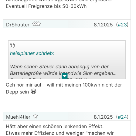
Eventuell Freigrenze bis 50-60kWh
DrShouter
8.1.2025
(
#23
)
heislplaner schrieb:
Wenn schon Steuer dann abhängig von der
Batteriegröße würde irgendwie Sinn ergeben...
.
.
Eventuell Freigrenze bis 50-60kWh
Geh hör mir auf - will mit meinen 100kwh nicht der
😅
Depp sein
Muehl4tler
8.1.2025
(
#24
)
Hätt aber einen schönen lenkenden Effekt.
Etwas mehr Effizienz und weniger "machen wir