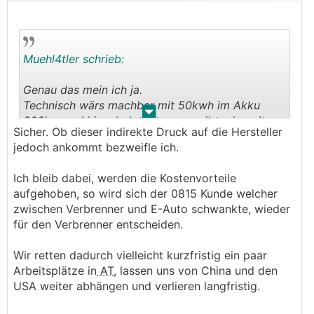
Muehl4tler schrieb:
Genau das mein ich ja.
Technisch wärs machbar mit 50kwh im Akku
.
.
300km real hinzubekommen nur gibts derzeit
Sicher. Ob dieser indirekte Druck auf die Hersteller
keine Notwendigkeit dazu weil einfach ein
jedoch ankommt bezweifle ich.
größerer Akku reingeklatscht wird.
Ich bleib dabei, werden die Kostenvorteile
aufgehoben, so wird sich der 0815 Kunde welcher
zwischen Verbrenner und E-Auto schwankte, wieder
für den Verbrenner entscheiden.
Wir retten dadurch vielleicht kurzfristig ein paar
Arbeitsplätze in
AT
, lassen uns von China und den
USA weiter abhängen und verlieren langfristig.