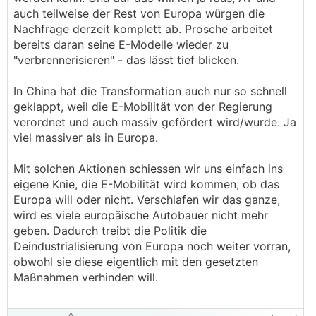
auch teilweise der Rest von Europa würgen die
Warte mal, was der Verbrenner kostet, wenn
Nachfrage derzeit komplett ab. Prosche arbeitet
bereits daran seine E-Modelle wieder zu
a) die teureren Emissionsvorgaben erfüllt werden
"verbrennerisieren" - das lässt tief blicken.
müssen (zu teuer im Kleinwagen)
b) weniger Verbrenner entwickelt / gefertigt
In China hat die Transformation auch nur so schnell
werden -> weniger Stückzahl bei höheren Kosten
geklappt, weil die E-Mobilität von der Regierung
c) Batteriepreise weiter fallend (Feststoffbatterie
verordnet und auch massiv gefördert wird/wurde. Ja
in den Startlöchern in den kommenden Jahren)
viel massiver als in Europa.
Mit solchen Aktionen schiessen wir uns einfach ins
eigene Knie, die E-Mobilität wird kommen, ob das
Europa will oder nicht. Verschlafen wir das ganze,
wird es viele europäische Autobauer nicht mehr
geben. Dadurch treibt die Politik die
Deindustrialisierung von Europa noch weiter vorran,
obwohl sie diese eigentlich mit den gesetzten
Maßnahmen verhinden will.