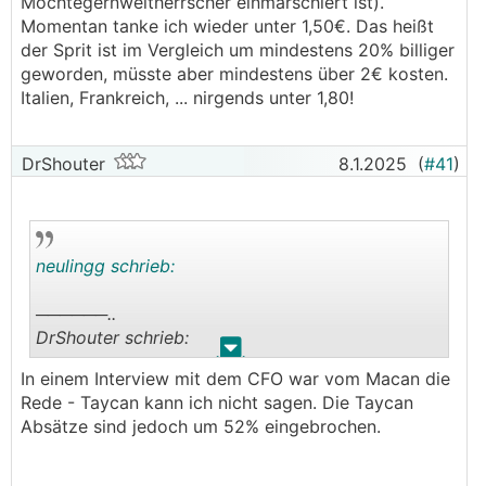
Möchtegernweltherrscher einmarschiert ist).
Momentan tanke ich wieder unter 1,50€. Das heißt
der Sprit ist im Vergleich um mindestens 20% billiger
geworden, müsste aber mindestens über 2€ kosten.
Italien, Frankreich, ... nirgends unter 1,80!
DrShouter
8.1.2025
(
#41
)
neulingg schrieb:
──────..
DrShouter schrieb:
.
.
In einem Interview mit dem CFO war vom Macan die
Prosche arbeitet bereits daran seine E-Modelle
Rede - Taycan kann ich nicht sagen. Die Taycan
wieder zu "verbrennerisieren" - das lässt tief
Absätze sind jedoch um 52% eingebrochen.
blicken.
───────────────