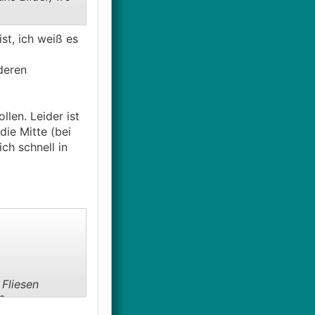
st, ich weiß es
deren
len. Leider ist
die Mitte (bei
ch schnell in
 Fliesen
?