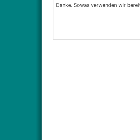
───────────────
Danke. Sowas verwenden wir berei
Zementschleier-Entferner.