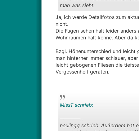
man was sieht.
Ja, ich werde Detailfotos zum aktue
Unsere 60*120 Fliesen waren übr
nicht.
Die Fugen sehen halt leider anders 
Wohnräumen halt kenne. Aber da k
Bzgl. Höhenunterschied und leicht g
man hinterher immer schlauer, aber 
leicht gebogenen Fliesen die tiefste
Vergessenheit geraten.
MissT schrieb:
──────..
neulingg schrieb: Außerdem hat er
geputzt hat, wird wissen welch Ho