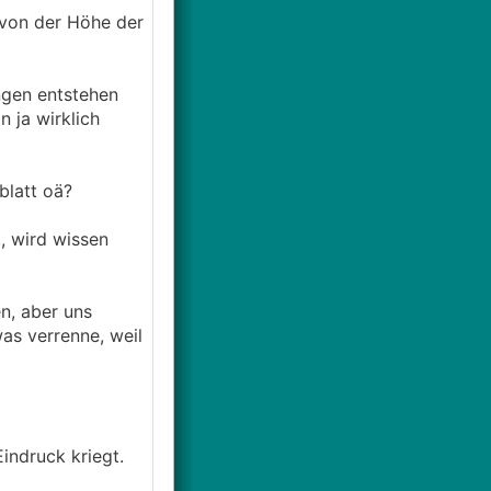
h von der Höhe der
ngen entstehen
 ja wirklich
blatt oä?
, wird wissen
n, aber uns
as verrenne, weil
indruck kriegt.