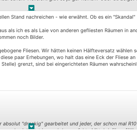
.
.
llen Stand nachreichen - wie erwähnt. Ob es ein "Skandal" i
igens weder gebogen noch sonst etwas.
aus als ich es als Laie von anderen gefliesten Räumen in an
ommen noch Bilder.
ebogene Fliesen. Wir hätten keinen Hälfteversatz wählen sol
diese paar Erhebungen, wo halt das eine Eck der Fliese an 
 Stelle) grenzt, sind bei eingerichteten Räumen wahrscheinli
 absolut "dreckig" gearbeitet und jeder, der schon mal R10
.
.
rror das ist - hat jemand das perfekte Mittel dafür zufällig