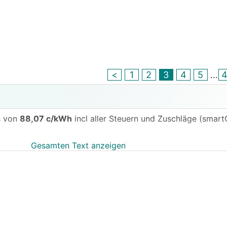
<
1
2
3
4
5
...
s von
88,07 c/kWh
incl aller Steuern und Zuschläge (smartC
Gesamten Text anzeigen