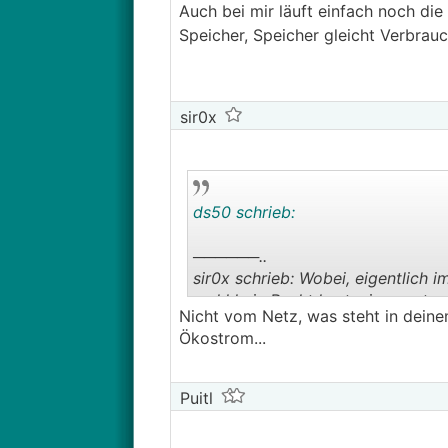
Auch bei mir läuft einfach noch d
Speicher, Speicher gleicht Verbrau
sir0x
ds50 schrieb:
──────..
sir0x schrieb: Wobei, eigentlich i
wohl kein Recht hast, einen netzg
Nicht vom Netz, was steht in dein
───────────────
Ökostrom...
Bei mir steht nur drin, dass ich n
Von Speicher oder PV kein Wort.
Puitl