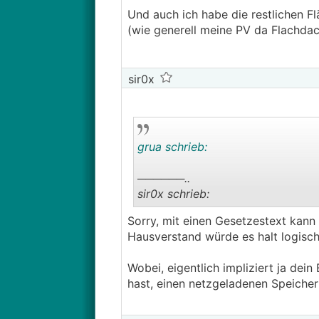
Und auch ich habe die restlichen F
(wie generell meine PV da Flachdac
sir0x
grua schrieb:
──────..
sir0x schrieb:
Sorry, mit einen Gesetzestext kann
Speicher ins Netz entladen, welc
Hausverstand würde es halt logisch
Herkunftsdatenbank ad absurdum
───────────────
Wobei, eigentlich impliziert ja dei
hast, einen netzgeladenen Speicher
Hat mir noch keiner bislang eine
aber anhand eines solchen gerne 