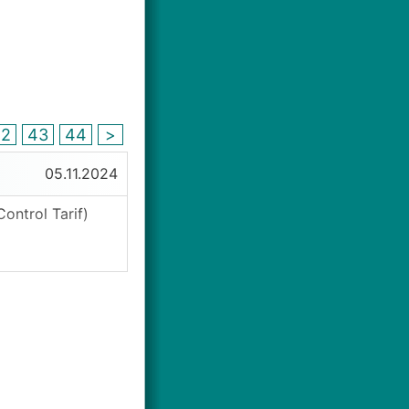
42
43
44
>
05.11.2024
ontrol Tarif)