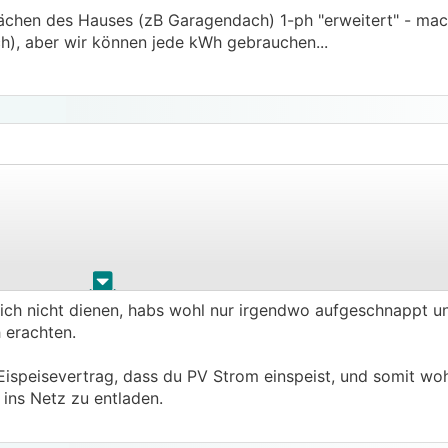
lächen des Hauses (zB Garagendach) 1-ph "erweitert" - mach
h), aber wir können jede kWh gebrauchen...
.
.
 ich nicht dienen, habs wohl nur irgendwo aufgeschnappt u
her zuvor aus dem Netz geladen wurde, ist mWn nicht erlaub
 erachten.
 führen)
n Eispeisevertrag, dass du PV Strom einspeist, und somit wo
 ins Netz zu entladen.
n entsprechenden Gesetzestext, Verordnung o.ä. zeigen kön
belehren.