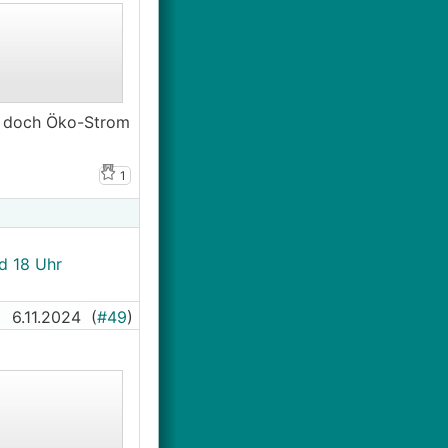
t doch Öko-Strom
1
d 18 Uhr
6.11.2024
(
#49
)