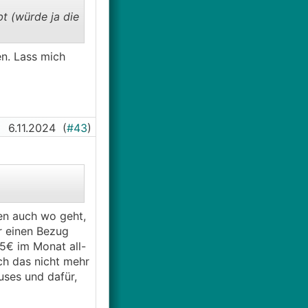
t (würde ja die
n. Lass mich
6.11.2024
(
#43
)
hen auch wo geht,
r einen Bezug
75€ im Monat all-
ch das nicht mehr
uses und dafür,