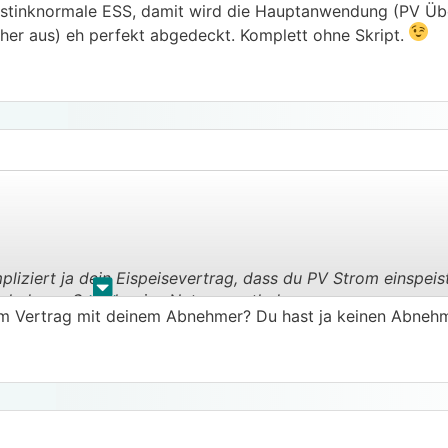
ie stinknormale ESS, damit wird die Hauptanwendung (PV Üb
cher aus) eh perfekt abgedeckt. Komplett ohne Skript.
mpliziert ja dein Eispeisevertrag, dass du PV Strom einspeis
.
.
eladenen Speicher ins Netz zu entladen.
em Vertrag mit deinem Abnehmer? Du hast ja keinen Abnehm
icht mehr als 16 kVA einspeisen darf.