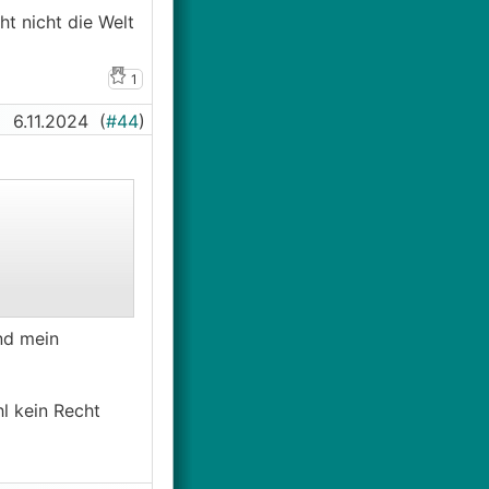
t nicht die Welt
1
6.11.2024
(
#44
)
nd mein
t (würde ja die
hl kein Recht
nen. Lass mich