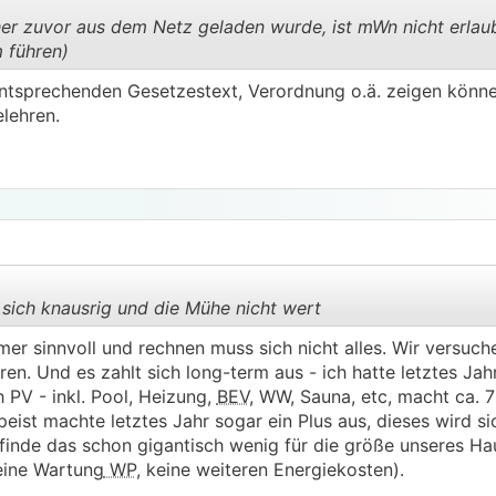
her zuvor aus dem Netz geladen wurde, ist mWn nicht erlaub
 führen)
.
.
entsprechenden Gesetzestext, Verordnung o.ä. zeigen könne
lehren.
 sich knausrig und die Mühe nicht wert
mer sinnvoll und rechnen muss sich nicht alles. Wir versuc
en. Und es zahlt sich long-term aus - ich hatte letztes Jah
.
.
PV - inkl. Pool, Heizung,
BEV
, WW, Sauna, etc, macht ca. 
eist machte letztes Jahr sogar ein Plus aus, dieses wird si
finde das schon gigantisch wenig für die größe unseres Ha
eine Wartung
WP
, keine weiteren Energiekosten).