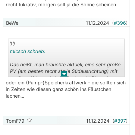
recht lukrativ, morgen soll ja die Sonne scheinen.
BeWe
11.12.2024
(
#396
)
micsch schrieb:
Das heißt, man bräuchte aktuell, eine sehr große
PV (am besten recht steile Südausrichtung) mit
.
.
großem Akku und einen Spotmarkt Einspeiser.
oder ein (Pump-)Speicherkraftwerk - die sollten sich
Wäre aktuell recht lukrativ, morgen soll ja die
in Zeiten wie diesen ganz schön ins Fäustchen
Sonne scheinen.
lachen...
TomF79
11.12.2024
(
#397
)