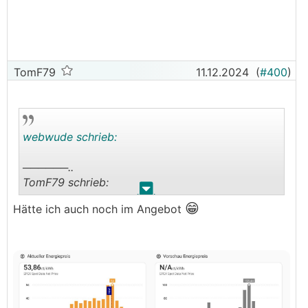
TomF79
11.12.2024
(
#400
)
webwude schrieb:
──────..
TomF79 schrieb:
.
.
😁
Hätte ich auch noch im Angebot
──────..
ck schrieb:
Ich finde die Darstellung von Awattar schöner (im
Sinne von lesbar)
───────────────