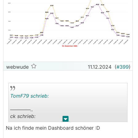
webwude
11.12.2024
(
#399
)
TomF79 schrieb:
──────..
ck schrieb:
.
.
Na ich finde mein Dashboard schöner :D
Ich finde die Darstellung von Awattar schöner (im
Sinne von lesbar)