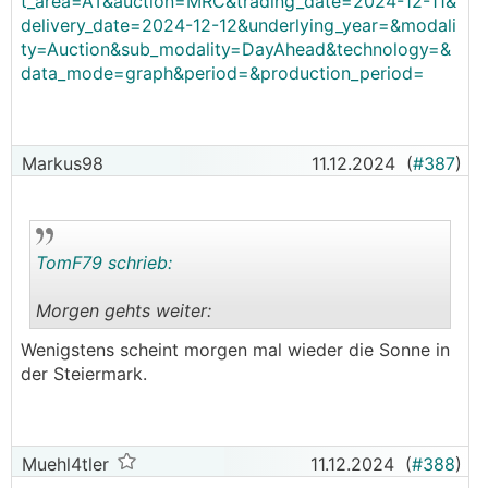
t_area=AT&auction=MRC&trading_date=2024-12-11&
delivery_date=2024-12-12&underlying_year=&modali
ty=Auction&sub_modality=DayAhead&technology=&
data_mode=graph&period=&production_period=
Markus98
11.12.2024
(
#387
)
TomF79 schrieb:
Morgen gehts weiter:
.
.
Wenigstens scheint morgen mal wieder die Sonne in
der Steiermark.
Muehl4tler
11.12.2024
(
#388
)