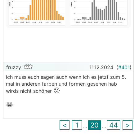
Gebe ich dir recht, gefällt mir auch besser,
dauert leider nur länger bis die Daten aktualisiert
werden.
───────────────
Na ich finde mein Dashboard schöner :D
fruzzy
11.12.2024
(
#401
)
ich muss euch sagen auch wenn ich es jetzt zum 5.
mal in anderen farben und formen gesehen hab
🤢
wirds nicht schöner
😂
<
1
20
44
>
...
...