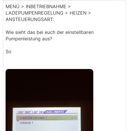
MENÜ > INBETRIEBNAHME >
LADEPUMPENREGELUNG > HEIZEN >
Wie man sieht, ist die untere Modulationsgrenze bei
ANSTEUERUNGSART:
allen 3 Modellen ident. Das liegt daran, dass bei den
kleineren Modellen lediglich die Verdichterfrequenz
Wie sieht das bei euch der einstellbaren
abgeregelt wird. Mein derzeitiger Wissensstand ist,
Pumpenleistung aus?
dass es zwischen den drei Modellen in der Hardware
keinen großen Unterschied gibt. Die Kühlleistung
So
wird allerdings leicht unterschiedlich angegeben.
Eventuell ist hier der Wärmetauscher unterschiedlich
groß, das ist aber nur Mutmaßung.
Modell:
Max. VD
Max. Kühlleistug
04
70 Hz
2,5 kW
06
100 Hz
3,0 kW
08
115 Hz
4,0 kW
Da hier auch fleißig Angebote verglichen werden,
liste ich auch das übliche Zubehör mit
Bestellnummern auf: