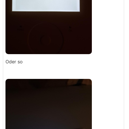
Sole-Fülleinheit WPSF (233307)
Fernbedienung FET (234723)
Internet Service Gateway ISG Web (229336)
KNX IPSoftware (233303)
Tauch- und Anlegefühler TAF PT 2m (235996)
Filter FS-WP28 (233512)
Sicherheitsgruppe ZH1 (074370)
Rohrbausatz RBS-SBC (238827)
Oder so
Schutztemperaturregeler STB-FB (233711)
Dies beiden Warmwasserspeicher von Stiebel-Eltron
werden oftmals angeboten:
SBB301
WP
SBB302
WP
Was hier neben den nackten technischen Daten wohl