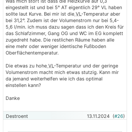
Was mich stört ist dass die Heizkurve auf 0,3
dort aktuelle Prozessdaten und Temperaturdaten
eingestellt ist und bei 5° AT eigentlich 29° VL haben
ansehen und Einstellungen ändern. Statistische
sollte laut Kurve. Bei mir ist die
VL
-Temperatur aber
Auswertung gibt es keine bzw. ist diese nur sehr
bei 31,2°. Zudem ist der Volumenstrom nur bei 5,4-
rudimentär vorhanden. Langsam ist es auch. Ich halte
5,6 l/min. ich muss dazu sagen dass ich den Kreis für
beide Boxen und die KNX Erweiterung für gnadenlos
das Schlafzimmer, Gang OG und WC im EG komplett
überteuert und über die Funktionaliät der KNX
zugedreht habe. Die restlichen Räume haben alle
Software liest man sehr gemischtes.
eine mehr oder weniger identische Fußboden
Oberflächentemperatur.
Nur um das in Relation zu setzen: Die Gesamtkosten
für ISG Web + KNX Software hätten sich für mich
Die etwas zu hohe
VL
-Temperatur und der geringe
damals ca. auf 1/5 - 1/4 meiner Gesamtkosten für
Volumenstrom macht mich etwas stutzig. Kann mir
alle KNX Komponenten im Verteiler summiert.
da jemand weiterhelfen wie ich das optimal
Absolut irre. (Falls hier jemand von Pichler mitliest:
einstellen kann?
Ihr seid um nichts besser!)
Danke
Neu 2024:
Es kommt das ISG Connect. Hierzu weiß
ich noch nichts genaues und werde das zu einem
späteren Zeitpunkt aufgreifen. Hoffentlich wird es
Destroent
13.11.2024
(
#26
)
besser.