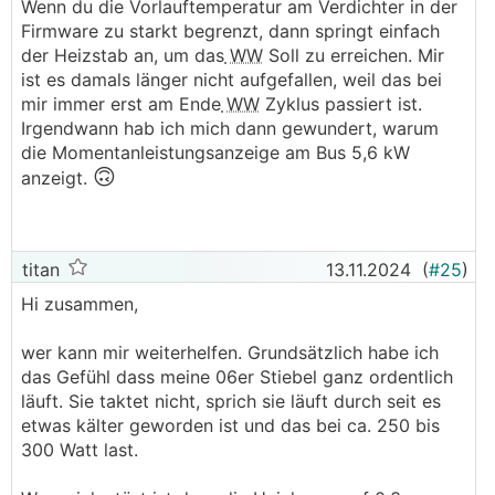
Wenn du die Vorlauftemperatur am Verdichter in der
zitiere hier von S. 26 des Threads knx-user-forum:
Firmware zu starkt begrenzt, dann springt einfach
der Heizstab an, um das
WW
Soll zu erreichen. Mir
ISG Web:
ist es damals länger nicht aufgefallen, weil das bei
+ Modbus/TCP (mittlerweile inkludiert)
mir immer erst am Ende
WW
Zyklus passiert ist.
+ Optional: KNX Modul
Irgendwann hab ich mich dann gewundert, warum
+ Optional: EMI mit EMI-Softwareerweiterung, hier
die Momentanleistungsanzeige am Bus 5,6 kW
wird zwingend der "Sunny Home Manager 2.0" von
🙃
anzeigt.
SMA oder seit 2020 den neuen "EM Meter" von
Stiebel benötigt
- keine physikalischen Eingängen für eine SG-Ready
Steuerung
titan
13.11.2024
(
#25
)
Hi zusammen,
ISG Plus:
+ mit den entsprechenden physikalischen Eingängen
wer kann mir weiterhelfen. Grundsätzlich habe ich
für eine SG-Ready Steuerung
das Gefühl dass meine 06er Stiebel ganz ordentlich
- kein Modbus/TCP
läuft. Sie taktet nicht, sprich sie läuft durch seit es
- kein KNX
etwas kälter geworden ist und das bei ca. 250 bis
- kein EMI
300 Watt last.
Beide Boxen bieten ein Web-Interface. Man kann sich