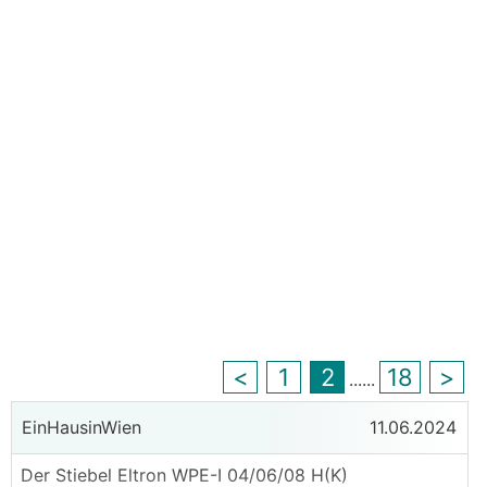
<
1
2
18
>
...
...
EinHausinWien
11.06.2024
Der Stiebel Eltron WPE-I 04/06/08 H(K)