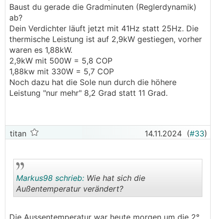
Baust du gerade die Gradminuten (Reglerdynamik)
Pumpenleistung regelt. Man muss von von der
ab?
Spreizungsregelung auf Einstellbare
Dein Verdichter läuft jetzt mit 41Hz statt 25Hz. Die
Pumpenleistung wechseln. Danach kann man die
thermische Leistung ist auf 2,9kW gestiegen, vorher
Leistung in % angeben. ich habe bei 50%
waren es 1,88kW.
Pumpenleistung nun etwa 14l/min Durchfluss.
2,9kW mit 500W = 5,8 COP
Das mit der Effizienz habe ich aber nicht
1,88kw mit 330W = 5,7 COP
verstanden, denn der Verbraucht ist seither
Noch dazu hat die Sole nun durch die höhere
gestiegen.
Leistung "nur mehr" 8,2 Grad statt 11 Grad.
Seither ist laut Shelly der Gesamtverbrauch von
330Watt auf 500 Watt gestiegen, die KT-Temp ist
ca. 1 grad niedriger und der Vorlauf ist von 33
titan
14.11.2024
(
#33
)
auf 31 Grad runter und die Verdichterfrequenz ist
auch hochgegangen.
Markus98 schrieb:
Wie hat sich die
Außentemperatur verändert?
.
.
Die Aussentemperatur war heute morgen um die 2°