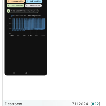
Gewicht: 180 kg
Die Wärmepumpe ist für meine Begriffe recht
kompakt. Die 1155 ist merkbar größer. Eine
Besonderheit ist, dass das Ausgleichsgefäß im
Gehäuse integriert ist.
Hier ein Auszug aus dem Manual:
Destroent
7.11.2024
(
#22
)