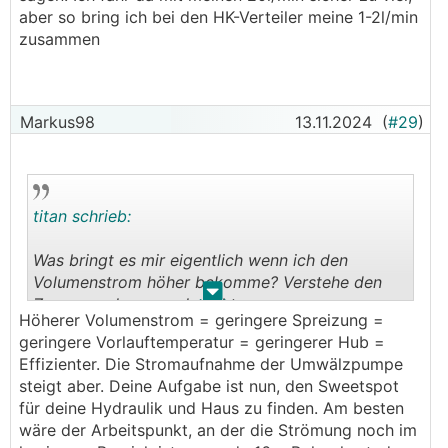
Sinn. Die
VL
Temp ist bei 31° und die HK
aber so bring ich bei den HK-Verteiler meine 1-2l/min
Temperatur bei ca. 29, dann stimmt es doch mit
zusammen
dem Diagramm zusammen. Dachte das bezieht
sich auf die
VL
Temperaur.
Was bringt es mir eigentlich wenn ich den
Markus98
13.11.2024
(
#29
)
Volumenstrom höher bekomme? Verstehe den
Zusammenhang noch nicht ganz.
titan schrieb:
Was bringt es mir eigentlich wenn ich den
Volumenstrom höher bekomme? Verstehe den
.
.
Zusammenhang noch nicht ganz.
Höherer Volumenstrom = geringere Spreizung =
geringere Vorlauftemperatur = geringerer Hub =
Effizienter. Die Stromaufnahme der Umwälzpumpe
steigt aber. Deine Aufgabe ist nun, den Sweetspot
für deine Hydraulik und Haus zu finden. Am besten
wäre der Arbeitspunkt, an der die Strömung noch im