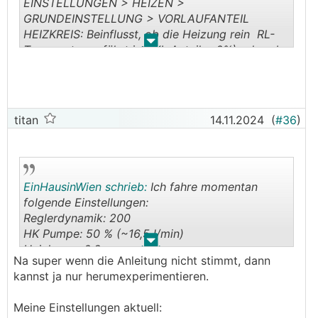
EINSTELLUNGEN > HEIZEN >
GRUNDEINSTELLUNG > VORLAUFANTEIL
HEIZKREIS: Beinflusst, ob die Heizung rein RL-
.
.
Temperatur geführt ist (VL Anteil = 0%) oder ob
die
VL
Temperaturen mit einfließen.
Siehe Grundwissen aus dem HTD:
https://www.ha
ustechnikdialog.de/SHKwissen/2481/Ruecklaufte
mperaturregelung
titan
14.11.2024
(
#36
)
EinHausinWien schrieb:
Ich fahre momentan
folgende Einstellungen:
Reglerdynamik: 200
HK Pumpe: 50 % (~16,5 l/min)
.
.
Heizkurve: 0,2
Na super wenn die Anleitung nicht stimmt, dann
Solltemperatur: 21 °C
kannst ja nur herumexperimentieren.
Meine Einstellungen aktuell: