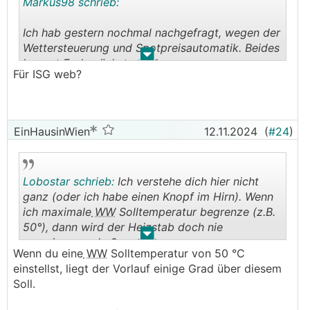
dass sich das ändert. Ich habe diesbezüglich mit
Markus98 schrieb:
@Markus98 schon mehrmals Kontakt gehabt und
werde in einem späteren Beitrag noch etwas dazu
Ich hab gestern nochmal nachgefragt, wegen der
schreiben.
Wettersteuerung und Spotpreisautomatik. Beides
.
.
kommt Ende nächstes Jahr.
Für ISG web?
Siehe hier:
https://www.stiebel-eltron.de/content/da
m/ste/cdbassets/current/bedienungs-_u_installations
anleitungen/instructionandinstallationmanual_doc-00
082565.pdf
EinHausinWien
12.11.2024
(
#24
)
Gibt es eine Möglichkeit, die Wärmepumpe ins
Smarthome zu integrieren?
Lobostar schrieb:
Ich verstehe dich hier nicht
Ja, über das sogenannte Internet Service Gateway.
ganz (oder ich habe einen Knopf im Hirn). Wenn
Dieses gibt es in zwei Versionen: ISG Web und ISG
ich maximale
WW
Solltemperatur begrenze (z.B.
Plus
50°), dann wird der Heizstab doch nie
.
.
anspringen, oder?
Siehe hier:
https://knx-user-forum.de/forum/%C3%B6
Wenn du eine
WW
Solltemperatur von 50 °C
ffentlicher-bereich/knx-eib-forum/33599-stiebel-eltr
einstellst, liegt der Vorlauf einige Grad über diesem
on-knx-ip-integration-isg/
Soll.
Was bieten diese beiden Boxen? Leider nicht viel. Ich