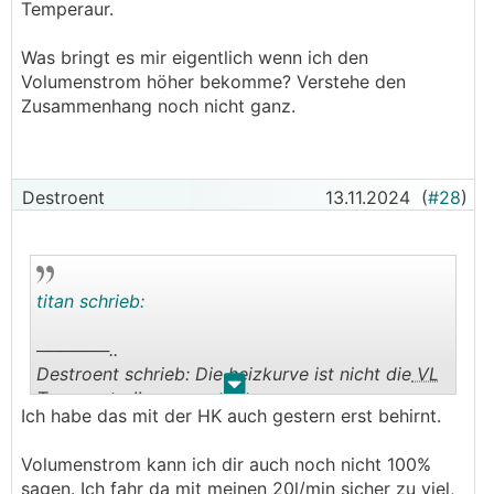
Temperaur.
Was bringt es mir eigentlich wenn ich den
Volumenstrom höher bekomme? Verstehe den
Zusammenhang noch nicht ganz.
Destroent
13.11.2024
(
#28
)
titan schrieb:
──────..
Destroent schrieb: Die heizkurve ist nicht die
VL
.
.
Temperatur!!
Ich habe das mit der HK auch gestern erst behirnt.
───────────────
Volumenstrom kann ich dir auch noch nicht 100%
Oh man, ok dann macht das jetzt schon wieder
sagen. Ich fahr da mit meinen 20l/min sicher zu viel,