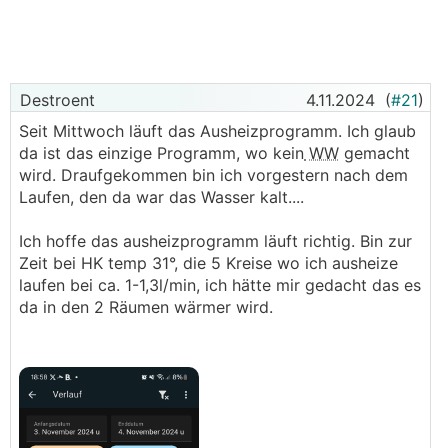
Hintergrund: Ich habe die Pumpe seit Juni 2022 in
unserem Neubau im Einsatz. Ursprünglich wollten wir
ebenfalls eine KNV, haben uns allerdings wegen der
damals katastrophalen Liefersituation kurzfristig für
Destroent
4.11.2024
(
#21
)
die Stiebel Eltron WPE-I 06 HK entschieden.
Seit Mittwoch läuft das Ausheizprogramm. Ich glaub
Nachzulesen in meinem Hausbau-Thread ab hier:
htt
da ist das einzige Programm, wo kein
WW
gemacht
ps://www.energiesparhaus.at/forum-modernes-efh-1
wird. Draufgekommen bin ich vorgestern nach dem
98-m/70632_2#789461
Laufen, den da war das Wasser kalt....
Disclaimer:
Ich bin nur Laie und Endanwender. Alles,
Ich hoffe das ausheizprogramm läuft richtig. Bin zur
was ich hier schreibe, ist angelesenes Wissen aus
Zeit bei HK temp 31°, die 5 Kreise wo ich ausheize
dem
ESH
oder HTD Forum bzw. dem
laufen bei ca. 1-1,3l/min, ich hätte mir gedacht das es
herumprobieren an der eigenen
WP
entsprungen.
da in den 2 Räumen wärmer wird.
Eckdaten:
Kältemittel: 2,2 kg R454 C (GWP 146)
Umwälzpumpe heizungsseitig: Yonos PARA 25/7.0
Umwälzpumpe quellenseitig: Grundfos UPML
HxBxT: 1369 x 598 x 658 mm