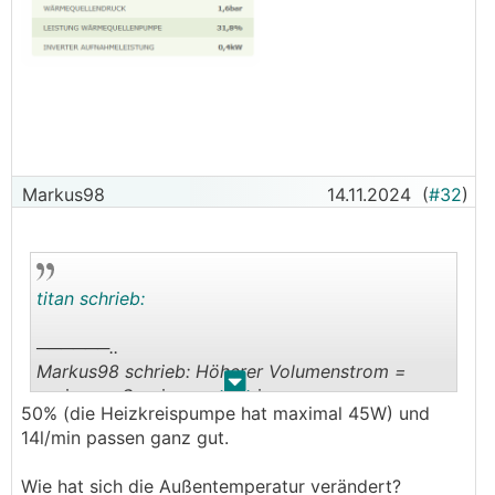
Markus98
14.11.2024
(
#32
)
titan schrieb:
──────..
Markus98 schrieb: Höherer Volumenstrom =
.
.
geringere Spreizung = geringere
50% (die Heizkreispumpe hat maximal 45W) und
Vorlauftemperatur = geringerer Hub = Effizienter.
14l/min passen ganz gut.
───────────────
Wie hat sich die Außentemperatur verändert?
Ich habe nun herausgefunden wo man die