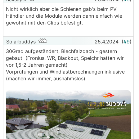
genau aus dem Grund, dass die Dächer bzw.
Nicht wirklich aber die Schienen gab's beim PV
ganze Hütten abheben bei Aufständerungen. Ich
Händler und die Module werden dann einfach wie
hab meine daher mit Schienen bombenfest
gewohnt mit den Clips befestigt.
verschraubt (Schienen in Laufrichtung des
Falzes, keine Montage am Falz, selbstdichtende
Blechscharuben) und das hält und ist dicht. Ich
Solarbuddys
25.4.2024
(
#9
)
hätte jetzt auch bei dem Mega-Pollen Dreck
letzter Woche keine Einschränkung hinsichtlich
30Grad aufgeständert, Blechfalzdach - gestern
des Ertrags bemerkt - und selbst wenn, ist mir
gebaut (Fronius, WR, Blackout, Speichr hatten wir
die Sicherheit lieber. Putzen tut dann der Regen
vor 1,5-2 Jahren gemacht)
😬
Vorprüfungen und Windlastberechnungen inklusive
(machen wir immer, ausnahmslos)