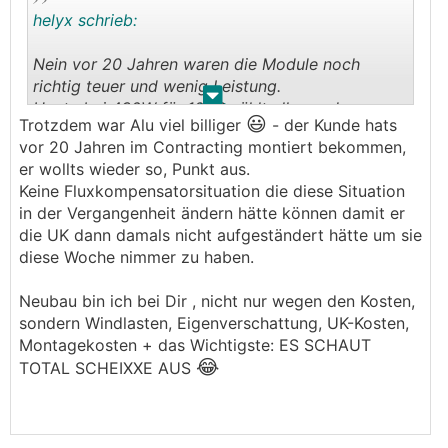
helyx schrieb:
Nein vor 20 Jahren waren die Module noch
richtig teuer und wenig Leistung.
.
.
Heute bei 430W für 100€ zählt alles andere
😃
Trotzdem war Alu viel billiger
- der Kunde hats
rundherum viel mehr (Montagematerial,
vor 20 Jahren im Contracting montiert bekommen,
Arbeitszeit)....
er wollts wieder so, Punkt aus.
Keine Fluxkompensatorsituation die diese Situation
in der Vergangenheit ändern hätte können damit er
die UK dann damals nicht aufgeständert hätte um sie
diese Woche nimmer zu haben.
Neubau bin ich bei Dir , nicht nur wegen den Kosten,
sondern Windlasten, Eigenverschattung, UK-Kosten,
Montagekosten + das Wichtigste: ES SCHAUT
😂
TOTAL SCHEIXXE AUS