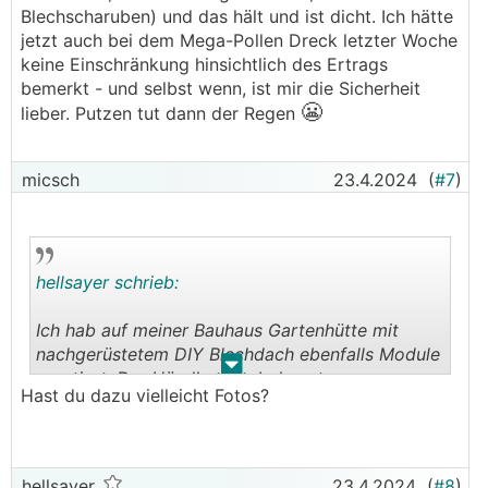
Blechscharuben) und das hält und ist dicht. Ich hätte
jetzt auch bei dem Mega-Pollen Dreck letzter Woche
keine Einschränkung hinsichtlich des Ertrags
bemerkt - und selbst wenn, ist mir die Sicherheit
😬
lieber. Putzen tut dann der Regen
micsch
23.4.2024
(
#7
)
hellsayer schrieb:
Ich hab auf meiner Bauhaus Gartenhütte mit
nachgerüstetem DIY Blechdach ebenfalls Module
.
.
montiert. Der Händler (ein bekannter aus
Hast du dazu vielleicht Fotos?
Mödling...) meinte dazu, dass es hinsichtlich der
Wechselrichter und Module eigentlich nie
Probleme gibt, allerdings schon häufig mit
Montagen auf Gartenhütten, Blechhütten etc
hellsayer
23.4.2024
(
#8
)