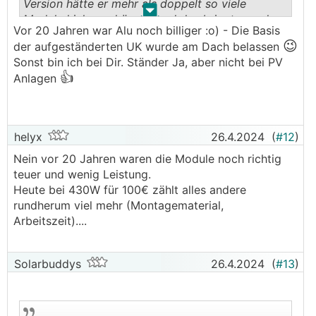
Version hätte er mehr als doppelt so viele
.
.
Module hinlegen können und das bringt gerade
Vor 20 Jahren war Alu noch billiger :o) - Die Basis
bei nicht so top Wetter dann auch das doppelte...
😉
der aufgeständerten UK wurde am Dach belassen
Sonst bin ich bei Dir. Ständer Ja, aber nicht bei PV
👍
Anlagen
helyx
26.4.2024
(
#12
)
Nein vor 20 Jahren waren die Module noch richtig
teuer und wenig Leistung.
Heute bei 430W für 100€ zählt alles andere
rundherum viel mehr (Montagematerial,
Arbeitszeit)....
Solarbuddys
26.4.2024
(
#13
)