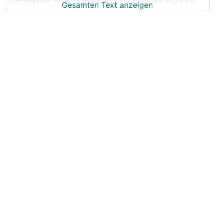
OFFENSIVE FÜR WOHNBAU
Eine Milliarde Euro für
Gesamten Text anzeigen
gemeinnützigen Wohnbau
https://www.derstandard.at/story/3000000209250/e
ine-milliarde-euro-fuer-gemeinnuetzigen-wohnbau?r
ef=article
Zumindest ist die höchst fragwürdige 100.000,- Idee
vom Tisch!