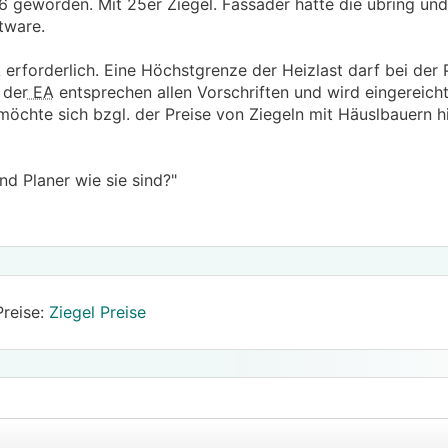
6 geworden. Mit 25er Ziegel. Fassader hatte die übring und
tware.
.
.
A
erforderlich. Eine Höchstgrenze der Heizlast darf bei der 
 der
EA
entsprechen allen Vorschriften und wird eingereicht
E möchte sich bzgl. der Preise von Ziegeln mit Häuslbauern 
d Planer wie sie sind?"
Preise:
Ziegel Preise