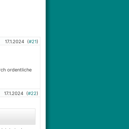
17.1.2024
(
#21
)
rch ordentliche
17.1.2024
(
#22
)