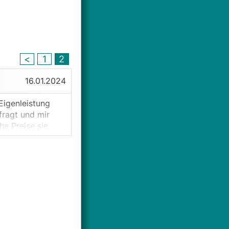
<
1
2
16.01.2024
Eigenleistung
fragt und mir
he Preise sie