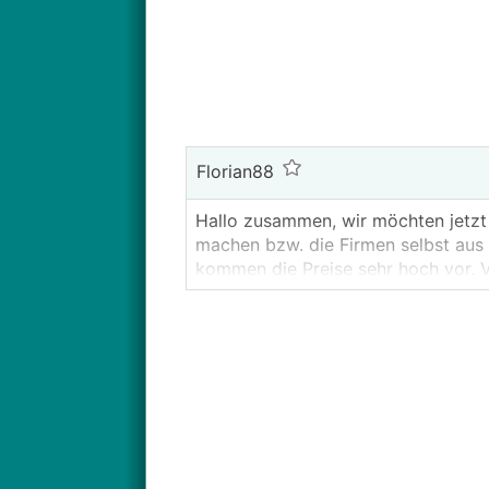
Florian88
Hallo zusammen, wir möchten jetzt 
machen bzw. die Firmen selbst aus 
kommen die Preise sehr hoch vor. Vi
bekommen haben. Wir brauchen 38er
Danke.