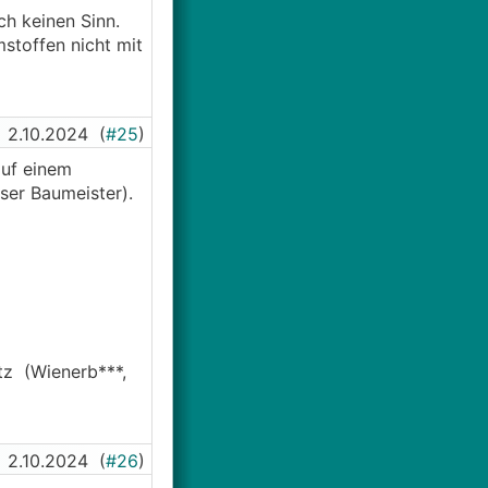
ch keinen Sinn.
stoffen nicht mit
2.10.2024
(
#25
)
auf einem
ser Baumeister).
etz (Wienerb***,
2.10.2024
(
#26
)