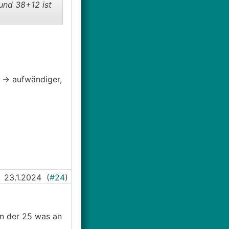
und 38+12 ist
 -> aufwändiger,
23.1.2024
(
#24
)
n der 25 was an