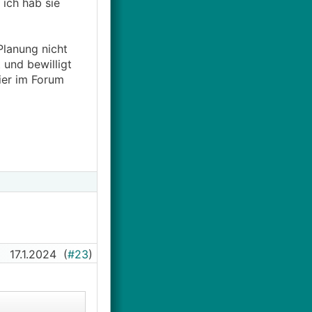
 ich hab sie
Planung nicht
 und bewilligt
hier im Forum
17.1.2024
(
#23
)