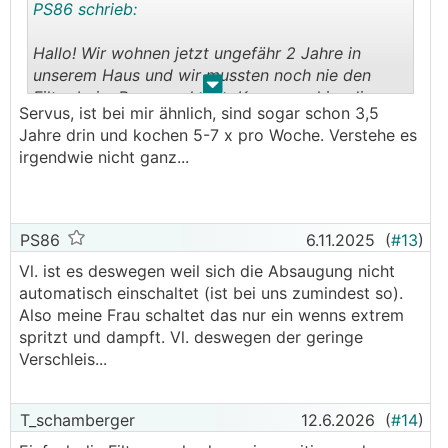
PS86 schrieb:
Hallo! Wir wohnen jetzt ungefähr 2 Jahre in
unserem Haus und wir mussten noch nie den
.
.
Filter beim Bora wechseln. Kann man hier die
Servus, ist bei mir ähnlich, sind sogar schon 3,5
Betriebsstunden ablesen bzw. wann dieser
Jahre drin und kochen 5-7 x pro Woche. Verstehe es
Filterwechsel fällig ist? Mein Kollege sagt er
irgendwie nicht ganz...
müsse einmal pro Jahr den Filter tauschen. Bei
uns riecht es auch nicht nach dem Kochen oder
so, und wir kochen täglich. Kann das sein das
unser Filter noch nicht zum Tauschen ist?
PS86
6.11.2025
(
#13
)
Vl. ist es deswegen weil sich die Absaugung nicht
LG
automatisch einschaltet (ist bei uns zumindest so).
Also meine Frau schaltet das nur ein wenns extrem
spritzt und dampft. Vl. deswegen der geringe
Verschleis...
T_schamberger
12.6.2026
(
#14
)