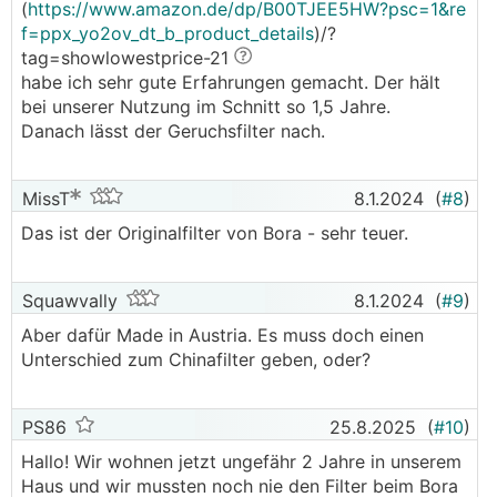
(
https://www.amazon.de/dp/B00TJEE5HW?psc=1&re
f=ppx_yo2ov_dt_b_product_details
)/?
tag=showlowestprice-21
habe ich sehr gute Erfahrungen gemacht. Der hält
bei unserer Nutzung im Schnitt so 1,5 Jahre.
Danach lässt der Geruchsfilter nach.
MissT
8.1.2024
(
#8
)
Das ist der Originalfilter von Bora - sehr teuer.
Squawvally
8.1.2024
(
#9
)
Aber dafür Made in Austria. Es muss doch einen
Unterschied zum Chinafilter geben, oder?
PS86
25.8.2025
(
#10
)
Hallo! Wir wohnen jetzt ungefähr 2 Jahre in unserem
Haus und wir mussten noch nie den Filter beim Bora