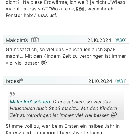
dicht?" Na diese Erdwärme, ich weiß ja nicht..."Wieso
macht ihr das so?" "Wozu eine
KWL
wenn ihr eh
Fenster habt." usw. usf.
MalcolmX
21.10.2024
(
#30
)
Grundsätzlich, so viel das Hausbauen auch Spaß
macht... Mit den Kindern Zeit zu verbringen ist immer
🤩
viel viel besser
broesl
21.10.2024
(
#31
)
MalcolmX schrieb:
Grundsätzlich, so viel das
Hausbauen auch Spaß macht... Mit den Kindern
🤩
Zeit zu verbringen ist immer viel viel besser
.
.
Stimme voll zu, war beim Ersten ein halbes Jahr in
Karenz und Papamonat fuers Zweite faengt