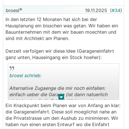
broesl
19.11.2025
(
#34
)
In den letzten 12 Monaten hat sich bei der
Hausplanung ein bisschen was getan. Wir haben ein
Bauunternehmen mit dem wir bauen moechten und
sind mit Architekt am Planen.
Derzeit verfolgen wir diese Idee (Garageneinfahrt
ganz unten, Hauseingang ein Stock hoeher):
broesl schrieb:
Alternative Zugaenge die mir noch einfallen:
einfach ueber die Garage (ist dann natuerlich
.
.
nicht barrierefrei). Oder seitlich vom Haus den
Ein Knackpunkt beim Planen war von Anfang an klar:
Hang abgraben und das Haus von der Seite
die Garageneinfahrt. Diese soll moeglichst nahe an
erschliessen.
die Privatstrasse um den Aushub zu minimieren. Wir
haben nun einen ersten Entwurf wo die Einfahrt
Man koennte den Zugang auch einfach im