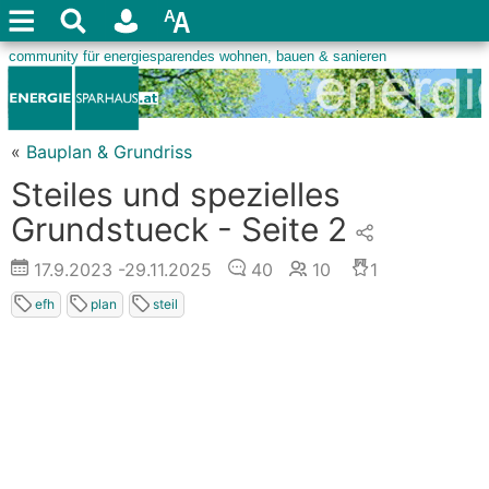
«
Bauplan & Grundriss
Steiles und spezielles
Grundstueck - Seite 2
17.9.2023
-29.11.2025
40
10
1
efh
plan
steil