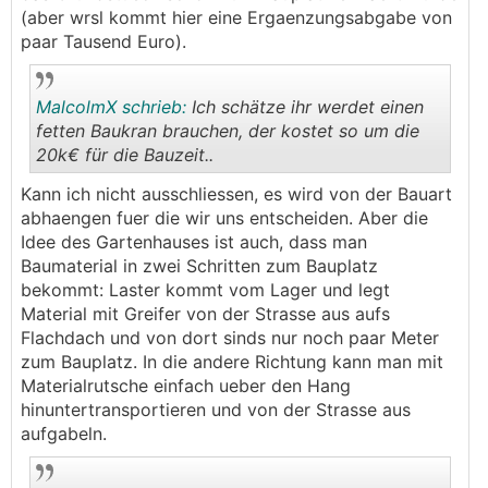
schlichte Form (wenig Ecken)
(aber wrsl kommt hier eine Ergaenzungsabgabe von
Garagenausfahrt auf die Privatstrasse
paar Tausend Euro).
(Kellergeschoss)
wahrscheinlich Pultdach, da man so die Hoehe
besser ausreizen kann.
MalcolmX schrieb:
Ich schätze ihr werdet einen
fetten Baukran brauchen, der kostet so um die
Hier mal ein ganz grober Entwurf eines moeglichen
20k€ für die Bauzeit..
Hauses im CAD Modell.
.
.
Kann ich nicht ausschliessen, es wird von der Bauart
abhaengen fuer die wir uns entscheiden. Aber die
Idee des Gartenhauses ist auch, dass man
Baumaterial in zwei Schritten zum Bauplatz
bekommt: Laster kommt vom Lager und legt
Material mit Greifer von der Strasse aus aufs
Flachdach und von dort sinds nur noch paar Meter
zum Bauplatz. In die andere Richtung kann man mit
Materialrutsche einfach ueber den Hang
hinuntertransportieren und von der Strasse aus
aufgabeln.