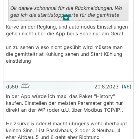
Ok danke schonmal für die Rückmeldungen. Wo
geb ich die start/stoppwerte für die gemittete
.
.
AT
ein? In welchem Menü in der App?
Kurve an der Reglung, und automodus Einstellungen
das einstellen der "Kurve" macht über die App
gehen nicht über die App bei s Serie nur am Gerät.
wohl aber keinen Sinn. Weil unter Kurve 5 oder
Kurve 6 kann ich nix rauslesen?
un zu sehen wieso nicht gekühlt wird müsste man
die gemitteltr at Kühlung sehen und Start Kühlung
Warum heute auch noch nicht gekühlt wird
einstlelung
😅
versteh ich auch net
ds50
20.8.2023
(
#6
)
In der App würde ich max. das Paket "History"
kaufen. Einstellen der meisten Parameter geht nur
direkt an der
WP
(oder u.U. über Modbus TCP/IP).
Heizkurve 5 oder 6 macht übrigens wohl überhaupt
keinen Sinn. 1 ist Passivhaus, 2 oder 3 Neubau, 4
eher Altbau, 5 und 6 geht eher Richtung